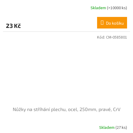
Skladem
(>10000 ks)
Průměrné
hodnocení
produktu
Do košíku
23 Kč
je
4,3
z
Kód:
CM-0585801
5
hvězdiček.
Nůžky na stříhání plechu, ocel, 250mm, pravé, CrV
Skladem
(27 ks)