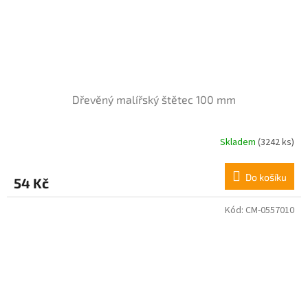
Dřevěný malířský štětec 100 mm
Skladem
(3242 ks)
Průměrné
hodnocení
produktu
Do košíku
54 Kč
je
5,0
z
Kód:
CM-0557010
5
hvězdiček.