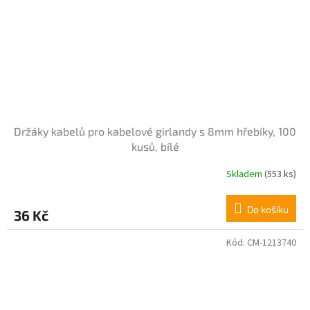
Držáky kabelů pro kabelové girlandy s 8mm hřebíky, 100
kusů, bílé
Skladem
(553 ks)
Průměrné
hodnocení
produktu
Do košíku
36 Kč
je
5,0
z
Kód:
CM-1213740
5
hvězdiček.