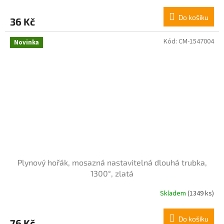
Do košíku
36 Kč
Kód:
CM-1547004
Novinka
Plynový hořák, mosazná nastavitelná dlouhá trubka,
1300°, zlatá
Skladem
(1349 ks)
Průměrné
hodnocení
produktu
Do košíku
76 Kč
je