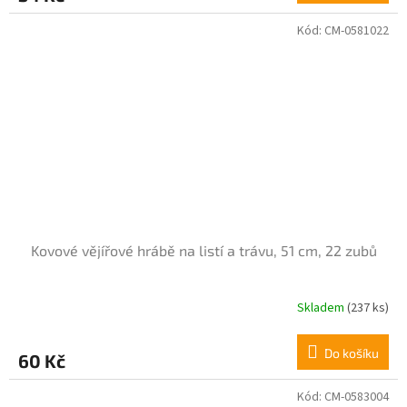
4,5
z
Kód:
CM-0581022
5
hvězdiček.
Kovové vějířové hrábě na listí a trávu, 51 cm, 22 zubů
Skladem
(237 ks)
Průměrné
hodnocení
produktu
Do košíku
60 Kč
je
4,5
z
Kód:
CM-0583004