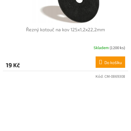
Řezný kotouč na kov 125x1,2x22,2mm
Skladem
(1200 ks)
Průměrné
hodnocení
produktu
Do košíku
19 Kč
je
5,0
z
Kód:
CM-0869308
5
hvězdiček.