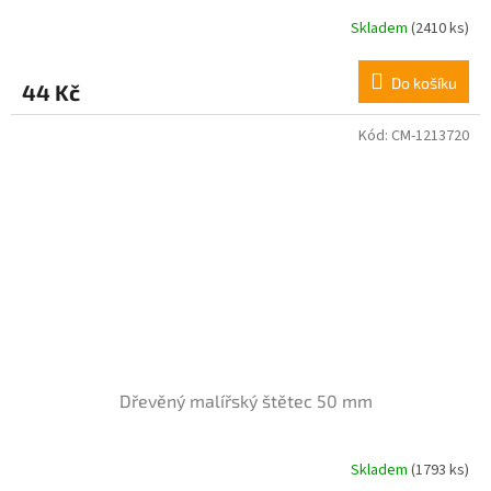
Skladem
(2410 ks)
Do košíku
44 Kč
Kód:
CM-1213720
Dřevěný malířský štětec 50 mm
Skladem
(1793 ks)
Průměrné