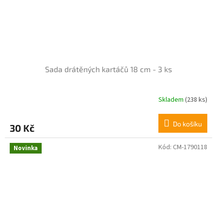
Sada drátěných kartáčů 18 cm - 3 ks
Skladem
(238 ks)
Průměrné
hodnocení
produktu
Do košíku
30 Kč
je
5,0
z
Kód:
CM-1790118
Novinka
5
hvězdiček.