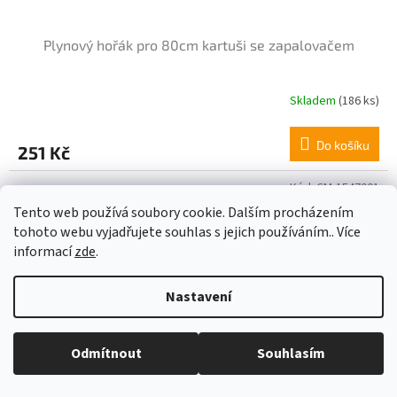
Plynový hořák pro 80cm kartuši se zapalovačem
Skladem
(186 ks)
Průměrné
hodnocení
produktu
Do košíku
251 Kč
je
5,0
z
Kód:
CM-1547001
5
Tento web používá soubory cookie. Dalším procházením
hvězdiček.
tohoto webu vyjadřujete souhlas s jejich používáním.. Více
informací
zde
.
Nastavení
Odmítnout
Souhlasím