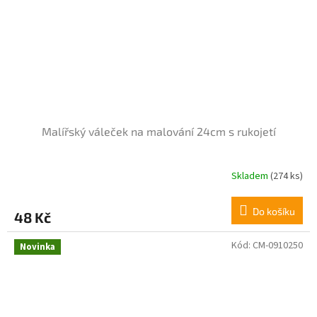
Malířský váleček na malování 24cm s rukojetí
Skladem
(274 ks)
Do košíku
48 Kč
Kód:
CM-0910250
Novinka