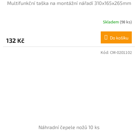
Multifunkční taška na montážní nářadí 310x165x265mm
Skladem
(98 ks)
Průměrné
hodnocení
produktu
Do košíku
132 Kč
je
4,0
z
Kód:
CM-0201102
5
hvězdiček.
Náhradní čepele nožů 10 ks