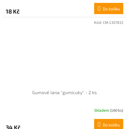
hodnocení
produktu
Do košíku
18 Kč
je
5,0
z
Kód:
CM-1307832
5
hvězdiček.
Gumové lana "gumicuky" - 2 ks
Skladem
(160 ks)
Průměrné
hodnocení
produktu
Do košíku
34 Kč
je