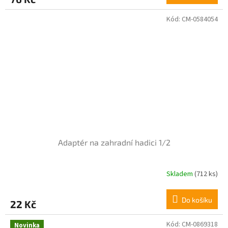
5,0
z
Kód:
CM-0584054
5
hvězdiček.
Adaptér na zahradní hadici 1/2
Skladem
(712 ks)
Průměrné
hodnocení
produktu
Do košíku
22 Kč
je
5,0
z
Kód:
CM-0869318
Novinka