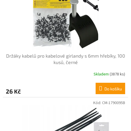
i
d
s
u
p
k
r
t
o
ů
d
u
k
t
Držáky kabelů pro kabelové girlandy s 6mm hřebíky, 100
ů
kusů, černé
Skladem
(3878 ks)
Do košíku
26 Kč
Kód:
CM-1790095B