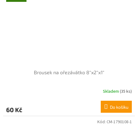
5
hvězdiček.
Brousek na ořezávátko 8"x2"x1"
Skladem
(35 ks)
Do košíku
60 Kč
Kód:
CM-1790108-1