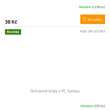
Skladem
(1190 ks)
Průměrné
hodnocení
produktu
Do košíku
38 Kč
je
5,0
z
Kód:
CM-1537053
Novinka
5
hvězdiček.
Ochranné brýle s PC čočkou
Skladem
(325 ks)