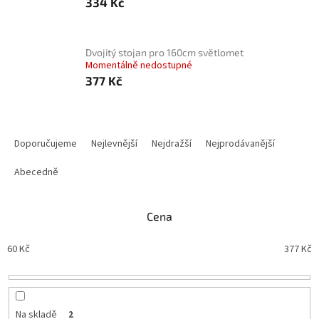
334 Kč
Dvojitý stojan pro 160cm světlomet
Momentálně nedostupné
377 Kč
Ř
a
Doporučujeme
Nejlevnější
Nejdražší
Nejprodávanější
z
e
Abecedně
n
í
Cena
p
r
60
Kč
377
Kč
o
d
u
k
t
Na skladě
2