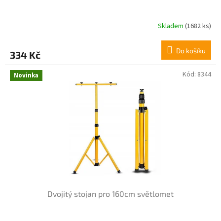
Skladem
(1682 ks)
Průměrné
hodnocení
produktu
Do košíku
334 Kč
je
4,8
z
Kód:
8344
Novinka
5
hvězdiček.
Dvojitý stojan pro 160cm světlomet