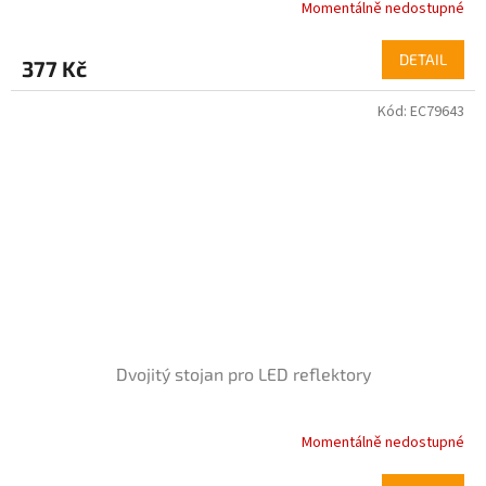
Momentálně nedostupné
DETAIL
377 Kč
Kód:
EC79643
Dvojitý stojan pro LED reflektory
Momentálně nedostupné
Průměrné
hodnocení