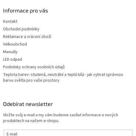
d
p
a
a
Informace pro vás
c
t
í
Kontakt
í
p
Obchodní podmínky
r
v
Reklamace a vrácení zboží
k
Velkoobchod
y
Manuály
v
ý
LED odpad
p
Podmínky ochrany osobních údajů
i
Teplota barev: studená, neutrální a teplá bílá - jak vybrat správnou
s
barvu světla pro vaše prostory
u
Odebírat newsletter
Vložte svůj e-mail a my vám budeme zasílat informace o nových
produktech na našem e-shopu.
E-mail