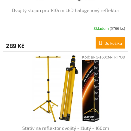
k
t
Dvojitý stojan pro 140cm LED halogenový reflektor
ů
Skladem
(5766 ks)
Do košíku
289 Kč
Kód:
BRG-160CM-TRIPOD
Stativ na reflektor dvojitý - žlutý - 160cm