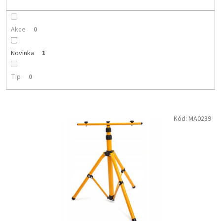
ů
Akce
0
Novinka
1
Tip
0
V
Kód:
MA0239
ý
p
i
s
p
r
o
d
u