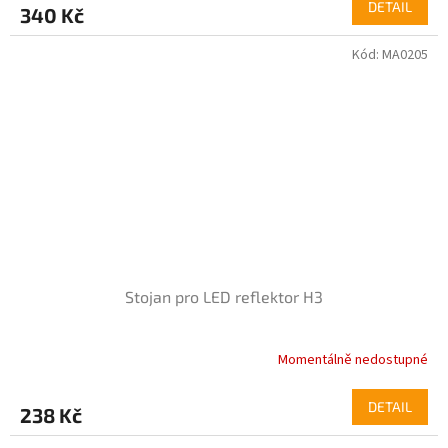
produktu
DETAIL
340 Kč
je
5,0
Kód:
MA0205
z
5
hvězdiček.
Stojan pro LED reflektor H3
Momentálně nedostupné
DETAIL
238 Kč