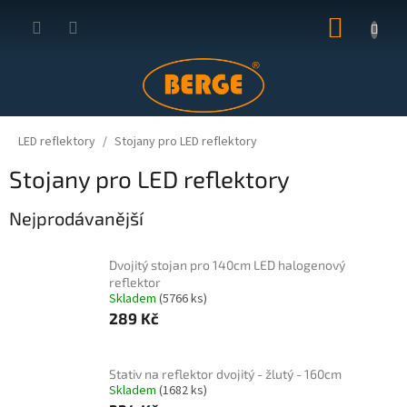
Přejít
NÁKUP
na
obsah
KOŠÍK
LED reflektory
Stojany pro LED reflektory
Stojany pro LED reflektory
Nejprodávanější
Dvojitý stojan pro 140cm LED halogenový
reflektor
Skladem
(5766 ks)
289 Kč
Stativ na reflektor dvojitý - žlutý - 160cm
Skladem
(1682 ks)