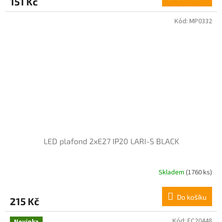
151 Kč
Kód:
MP0332
LED plafond 2xE27 IP20 LARI-S BLACK
Skladem
(1760 ks)
Průměrné
hodnocení
produktu
Do košíku
215 Kč
je
4,0
z
Kód:
EC20448