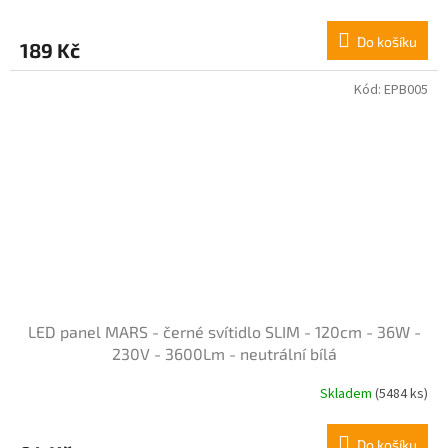
Do košíku
189 Kč
Kód:
EPB005
LED panel MARS - černé svítidlo SLIM - 120cm - 36W -
230V - 3600Lm - neutrální bílá
Skladem
(5484 ks)
Průměrné
hodnocení
produktu
Do košíku