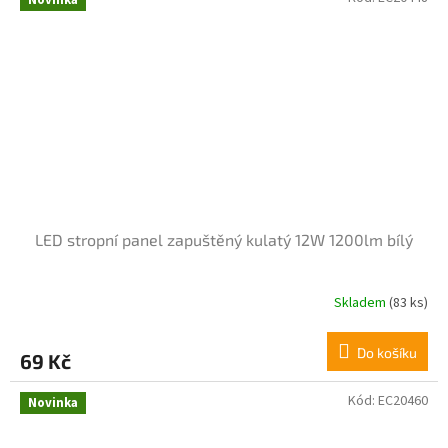
Novinka
5
hvězdiček.
LED stropní panel zapuštěný kulatý 12W 1200lm bílý
Skladem
(83 ks)
Do košíku
69 Kč
Kód:
EC20460
Novinka