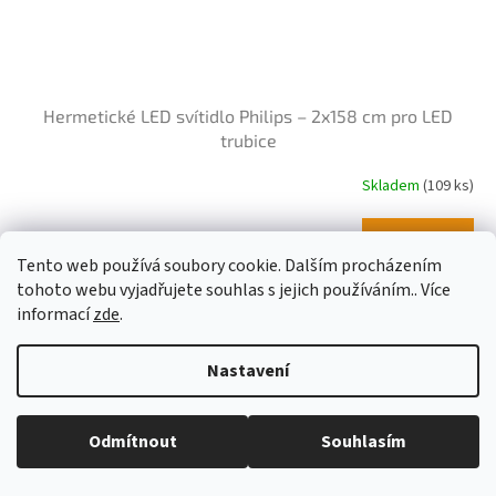
Hermetické LED svítidlo Philips – 2x158 cm pro LED
trubice
Skladem
(109 ks)
Do košíku
596 Kč
Tento web používá soubory cookie. Dalším procházením
tohoto webu vyjadřujete souhlas s jejich používáním.. Více
Kód:
LK0003/5XLUCA06
informací
zde
.
Nastavení
Odmítnout
Souhlasím