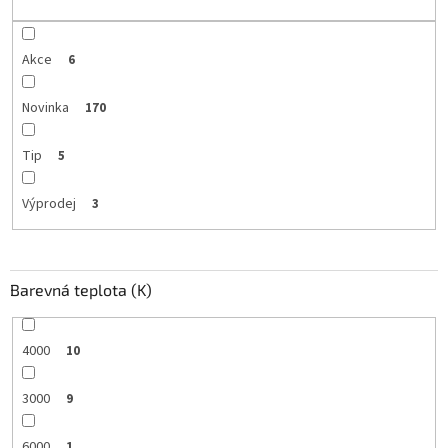
ů
Akce
6
Novinka
170
Tip
5
Výprodej
3
Barevná teplota (K)
4000
10
3000
9
6000
1