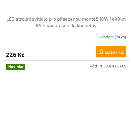
LED stropní svítidlo pro přisazenou montáž 18W 1440lm
IP44 vodotěsné do koupelny
Skladem
(28 ks)
Do košíku
226 Kč
Kód:
PP0001/LUCA05
Novinka