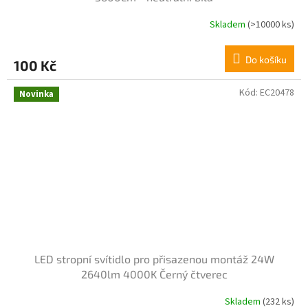
Skladem
(>10000 ks)
Průměrné
hodnocení
produktu
Do košíku
100 Kč
je
3,8
z
Kód:
EC20478
Novinka
5
hvězdiček.
LED stropní svítidlo pro přisazenou montáž 24W
2640lm 4000K Černý čtverec
Skladem
(232 ks)