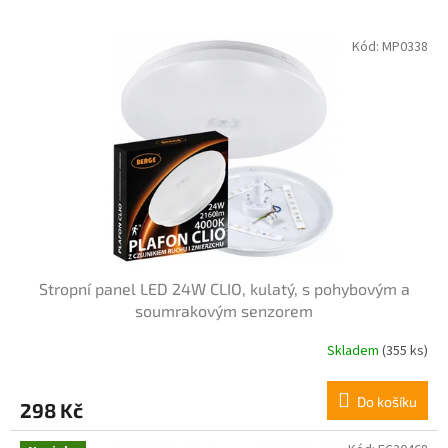
V
Kód:
MP0338
ý
p
i
s
p
r
o
d
u
k
t
Stropní panel LED 24W CLIO, kulatý, s pohybovým a
ů
soumrakovým senzorem
Skladem
(355 ks)
Do košíku
298 Kč