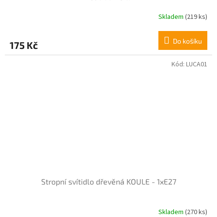
Skladem
(219 ks)
Do košíku
175 Kč
Kód:
LUCA01
Stropní svítidlo dřevěná KOULE - 1xE27
Skladem
(270 ks)
Průměrné