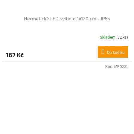
Hermetické LED svítidlo 1x120 cm - IP65
Skladem
(52 ks)
Průměrné
hodnocení
produktu
Do košíku
167 Kč
je
3,9
z
Kód:
MP0221
5
hvězdiček.