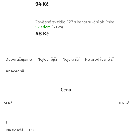
94 Kč
Závěsné svítidlo E27 s konstrukční objímkou
Skladem
(53 ks)
48 Kč
Ř
a
Doporučujeme
Nejlevnější
Nejdražší
Nejprodávanější
z
e
Abecedně
n
í
Cena
p
r
24
Kč
5016
Kč
o
d
u
k
t
Na skladě
108