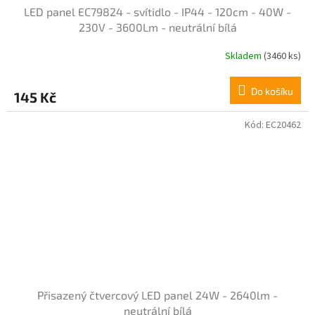
LED panel EC79824 - svítidlo - IP44 - 120cm - 40W -
230V - 3600Lm - neutrální bílá
Skladem
(3460 ks)
Průměrné
hodnocení
produktu
Do košíku
145 Kč
je
4,0
z
Kód:
EC20462
5
hvězdiček.
Přisazený čtvercový LED panel 24W - 2640lm -
neutrální bílá