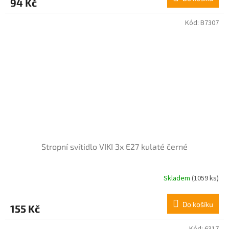
94 Kč
je
4,0
z
Kód:
B7307
5
hvězdiček.
Stropní svítidlo VIKI 3x E27 kulaté černé
Skladem
(1059 ks)
Do košíku
155 Kč
Kód:
6317