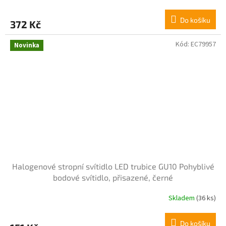
hodnocení
produktu
Do košíku
372 Kč
je
3,9
z
Kód:
EC79957
Novinka
5
hvězdiček.
Halogenové stropní svítidlo LED trubice GU10 Pohyblivé
bodové svítidlo, přisazené, černé
Skladem
(36 ks)
Do košíku