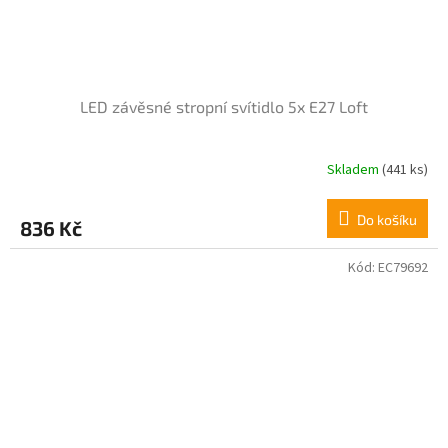
LED závěsné stropní svítidlo 5x E27 Loft
Skladem
(441 ks)
Průměrné
hodnocení
produktu
Do košíku
836 Kč
je
4,1
z
Kód:
EC79692
5
hvězdiček.