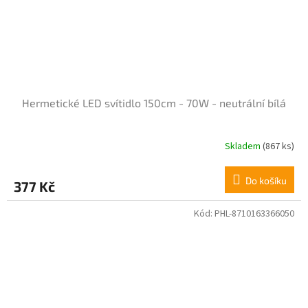
Hermetické LED svítidlo 150cm - 70W - neutrální bílá
Skladem
(867 ks)
Průměrné
hodnocení
produktu
Do košíku
377 Kč
je
4,2
z
Kód:
PHL-8710163366050
5
hvězdiček.