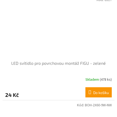
LED svítidlo pro povrchovou montáž FIGU - zelené
Skladem
(478 ks)
Průměrné
hodnocení
produktu
Do košíku
24 Kč
je
5,0
z
Kód:
BOH-2X60-9W-NW
5
hvězdiček.