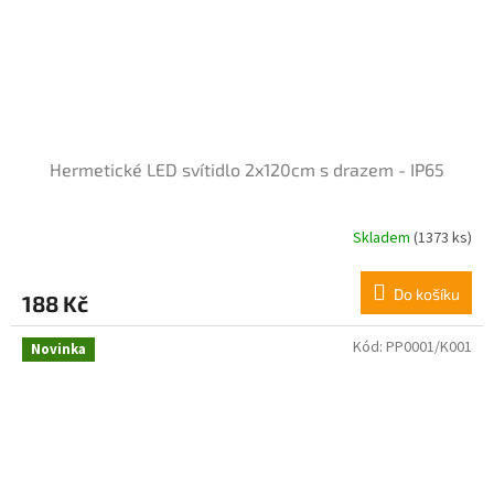
Hermetické LED svítidlo 2x120cm s drazem - IP65
Skladem
(1373 ks)
Průměrné
hodnocení
produktu
Do košíku
188 Kč
je
5,0
z
Kód:
PP0001/K001
Novinka
5
hvězdiček.