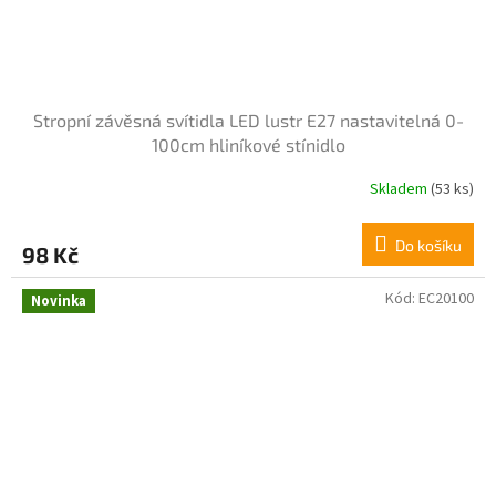
Stropní závěsná svítidla LED lustr E27 nastavitelná 0-
100cm hliníkové stínidlo
Skladem
(53 ks)
Do košíku
98 Kč
Kód:
EC20100
Novinka