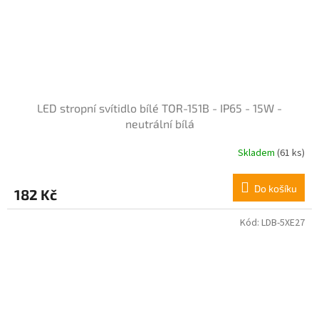
LED stropní svítidlo bílé TOR-151B - IP65 - 15W -
neutrální bílá
Skladem
(61 ks)
Průměrné
hodnocení
produktu
Do košíku
182 Kč
je
5,0
z
Kód:
LDB-5XE27
5
hvězdiček.