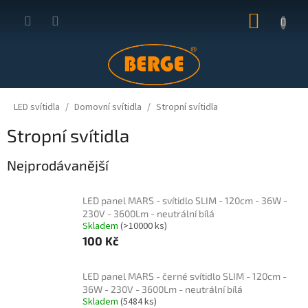
Přejít
NÁKUP
na
obsah
KOŠÍK
LED svítidla
Domovní svítidla
Stropní svítidla
Stropní svítidla
Nejprodávanější
LED panel MARS - svítidlo SLIM - 120cm - 36W -
230V - 3600Lm - neutrální bílá
Skladem
(>10000 ks)
100 Kč
LED panel MARS - černé svítidlo SLIM - 120cm -
36W - 230V - 3600Lm - neutrální bílá
Skladem
(5484 ks)