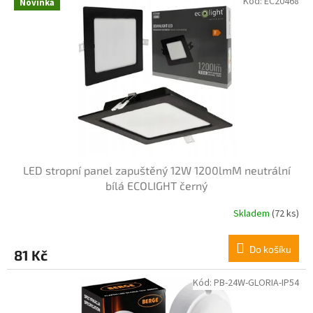
Kód:
EC20468
Novinka
LED stropní panel zapuštěný 12W 1200lmM neutrální
bílá ECOLIGHT černý
Skladem
(72 ks)
Do košíku
81 Kč
Kód:
PB-24W-GLORIA-IP54