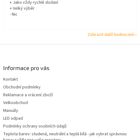
+ Jako vždy rychlé dodaní
+ Velký výběr
- Nic
Zobrazit další hodnocení
Z
á
p
a
Informace pro vás
t
Kontakt
í
Obchodní podmínky
Reklamace a vrácení zboží
Velkoobchod
Manuály
LED odpad
Podmínky ochrany osobních údajů
Teplota barev: studená, neutrální a teplá bílá - jak vybrat správnou
barvu světla pro vaše prostory