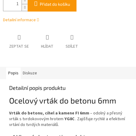
Přidat do košíku
Detailní informace
ZEPTAT SE
HLÍDAT
SDÍLET
Popis
Diskuze
Detailní popis produktu
Ocelový vrták do betonu 6mm
Vrták do betonu, cihel a kamene FI 6mm
– odolný a přesný
vrták s tvrdokovovým hrotem
YG8C
. Zajišťuje rychlé a efektivní
vrtání do tvrdých materiálů.