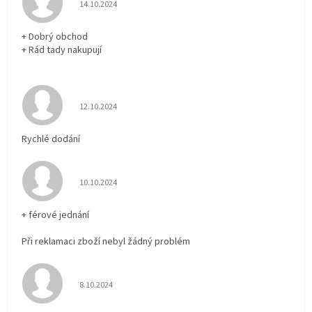
Hodnocení obchodu je 5 z 5 hvězdiček.
14.10.2024
+ Dobrý obchod
+ Rád tady nakupují
Hodnocení obchodu je 5 z 5 hvězdiček.
12.10.2024
Rychlé dodání
Hodnocení obchodu je 5 z 5 hvězdiček.
10.10.2024
+ férové jednání
Při reklamaci zboží nebyl žádný problém
Hodnocení obchodu je 5 z 5 hvězdiček.
8.10.2024