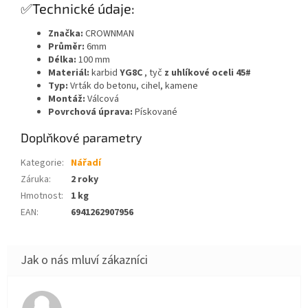
✅Technické údaje:
Značka:
CROWNMAN
Průměr:
6mm
Délka:
100 mm
Materiál:
karbid
YG8C
, tyč
z uhlíkové oceli 45#
Typ:
Vrták do betonu, cihel, kamene
Montáž:
Válcová
Povrchová úprava:
Pískované
Doplňkové parametry
Kategorie
:
Nářadí
Záruka
:
2 roky
Hmotnost
:
1 kg
EAN
:
6941262907956