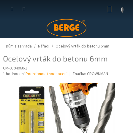
Přejít
NÁKUP
na
obsah
KOŠÍK
Dům a zahrada
Nářadí
Ocelový vrták do betonu 6mm
Ocelový vrták do betonu 6mm
CM-0804060-1
Průměrné
1 hodnocení
Podrobnosti hodnocení
Značka:
CROWNMAN
hodnocení
produktu
je
5,0
z
5
hvězdiček.