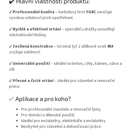
✔️ Hlavní vlastnosti produktu:
✔️
Profesionální kvalita
– karbidový hrot
YG8C
zaručuje
vysokou odolnost proti opotřebení.
✔️
Rychlé a efektivní vrtání
– speciální L-drážky usnadňují
odstraňování hlušiny.
✔️
Zesílená konstrukce
– tvrzená tyč z uhlíkové oceli
45#
zvyšuje odolnost.
✔️
Univerzální použití
– ideální na beton, cihly, kámen, zdivo a
zdi.
✔️
Přesné a čisté vrtání
– ideální pro stavební a renovační
práce.
✅ Aplikace a pro koho?
Pro profesionální stavitele a renovační týmy.
Pro domácí a dílenské použití.
Ideální pro instalatéry, elektrikáře a instalatéry.
Nezbytné pro stavební a dokončovací práce.