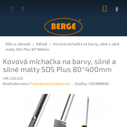
Přejít
NÁKUP
na
obsah
KOŠÍK
Dům a zahrada
Nářadí
Kovová míchačka na barvy, silné a silné
malty SDS Plus 80*400mm
Kovová míchačka na barvy, silné a
silné malty SDS Plus 80*400mm
CM-1201202
Průměrné
Neohodnoceno
Podrobnosti hodnocení
Značka:
CROWNMAN
hodnocení
produktu
je
0,0
z
5
hvězdiček.