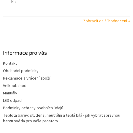
- Nic
Zobrazit další hodnocení
Z
á
p
a
Informace pro vás
t
Kontakt
í
Obchodní podmínky
Reklamace a vrácení zboží
Velkoobchod
Manuály
LED odpad
Podmínky ochrany osobních údajů
Teplota barev: studená, neutrální a teplá bílá - jak vybrat správnou
barvu světla pro vaše prostory