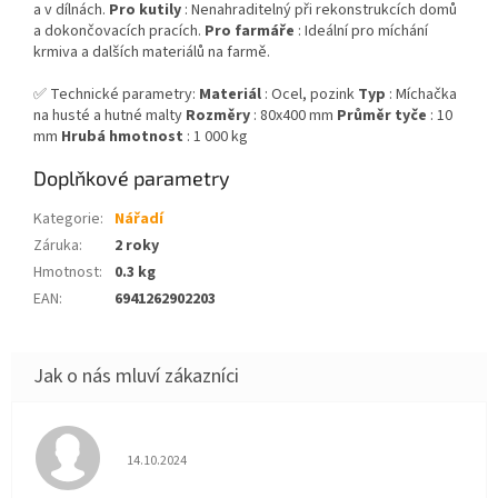
a v dílnách.
Pro kutily
: Nenahraditelný při rekonstrukcích domů
a dokončovacích pracích.
Pro farmáře
: Ideální pro míchání
krmiva a dalších materiálů na farmě.
✅ Technické parametry:
Materiál
: Ocel, pozink
Typ
: Míchačka
na husté a hutné malty
Rozměry
: 80x400 mm
Průměr tyče
: 10
mm
Hrubá hmotnost
: 1 000 kg
Doplňkové parametry
Kategorie
:
Nářadí
Záruka
:
2 roky
Hmotnost
:
0.3 kg
EAN
:
6941262902203
Hodnocení obchodu je 5 z 5 hvězdiček.
14.10.2024