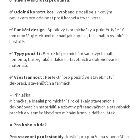
✔️ Hlavní vlastnosti produktu:
✅ Odolná konstrukce
: Vyrobeno z oceli se zinkovým
povlakem pro odolnost proti korozi a trvanlivost.
✅ Funkční design
: Spirálový tvar míchačky a průměr tyče 10
mm umožňují efektivní míchání jak kapalin, tak i malt o vysoké
hustotě.
✅ Typy použití
: Perfektní pro míchání sádrových malt,
cementu, barev, tuků a dalších stavebních a dokončovacích
materiálů.
✅ Všestrannost
: Perfektní pro použití ve stavebnictví,
dekoraci, staveništích a farmách.
⭐ Přihláška:
Míchačka je ideální pro míchání široké škály stavebních a
dokončovacích materiálů. Nezbytný při renovačních a stavebních
pracích a v zemědělství pro míchání krmiv a dalších látek.
⭐ Pro koho a kde?
Pro stavební profesionály
: Ideální pro použití na staveništích