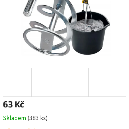
63 Kč
Měrná
Skladem
(383 ks)
cena: