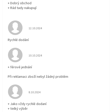
+ Dobrý obchod
+ Rád tady nakupují
Hodnocení obchodu je 5 z 5 hvězdiček.
12.10.2024
Rychlé dodání
Hodnocení obchodu je 5 z 5 hvězdiček.
10.10.2024
+ férové jednání
Při reklamaci zboží nebyl žádný problém
Hodnocení obchodu je 5 z 5 hvězdiček.
8.10.2024
+ Jako vždy rychlé dodaní
+ Velký výběr