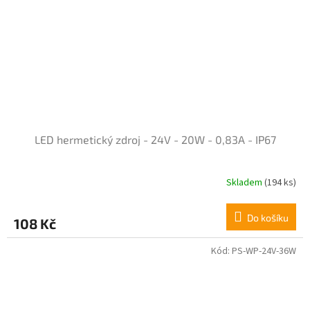
LED hermetický zdroj - 24V - 20W - 0,83A - IP67
Skladem
(194 ks)
Průměrné
hodnocení
produktu
Do košíku
108 Kč
je
5,0
z
Kód:
PS-WP-24V-36W
5
hvězdiček.