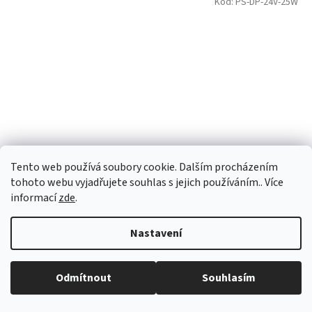
Kód:
PS-DP-24V-25W
Tento web používá soubory cookie. Dalším procházením
LED zdroj do boxu - 24V - 25W - 1,04A - IP67
tohoto webu vyjadřujete souhlas s jejich používáním.. Více
informací
zde
.
Skladem
(122 ks)
Nastavení
Do košíku
196 Kč
Odmítnout
Souhlasím
Kód:
MB0105