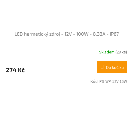
LED hermetický zdroj - 12V - 100W - 8,33A - IP67
Skladem
(28 ks)
Průměrné
hodnocení
produktu
Do košíku
274 Kč
je
5,0
z
Kód:
PS-WP-12V-15W
5
hvězdiček.