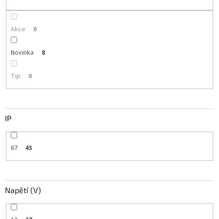
ů
Akce
0
Novinka
8
Tip
0
IP
67
45
Napětí (V)