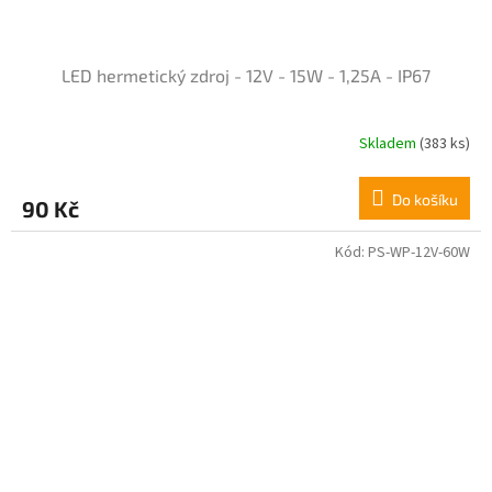
LED hermetický zdroj - 12V - 15W - 1,25A - IP67
Skladem
(383 ks)
Průměrné
hodnocení
produktu
Do košíku
90 Kč
je
5,0
z
Kód:
PS-WP-12V-60W
5
hvězdiček.