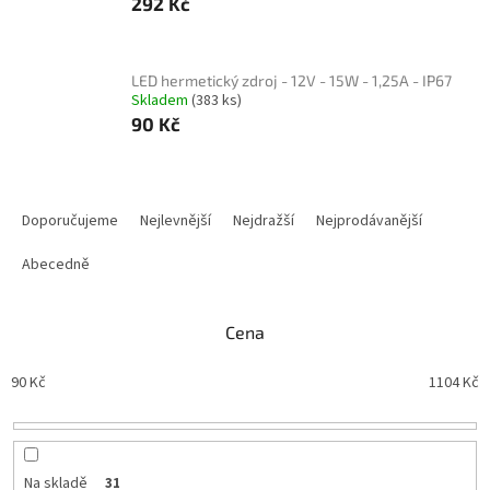
292 Kč
LED hermetický zdroj - 12V - 15W - 1,25A - IP67
Skladem
(383 ks)
90 Kč
Ř
a
Doporučujeme
Nejlevnější
Nejdražší
Nejprodávanější
z
e
Abecedně
n
í
Cena
p
r
90
Kč
1104
Kč
o
d
u
k
t
Na skladě
31