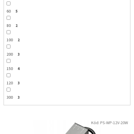
60
5
80
2
100
2
200
3
150
4
120
3
300
3
V
Kód:
PS-WP-12V-20W
ý
p