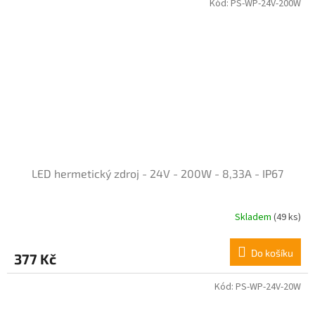
z
Kód:
PS-WP-24V-200W
5
hvězdiček.
LED hermetický zdroj - 24V - 200W - 8,33A - IP67
Skladem
(49 ks)
Do košíku
377 Kč
Kód:
PS-WP-24V-20W