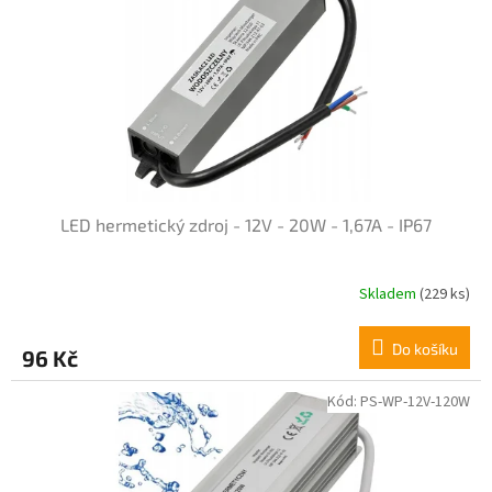
i
s
p
r
o
d
u
k
t
LED hermetický zdroj - 12V - 20W - 1,67A - IP67
ů
Skladem
(229 ks)
Průměrné
hodnocení
produktu
Do košíku
96 Kč
je
5,0
z
Kód:
PS-WP-12V-120W
5
hvězdiček.