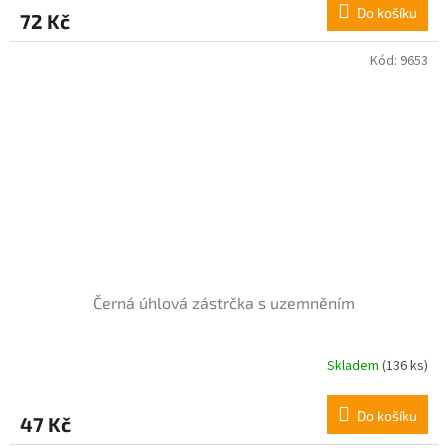
Do košíku
72 Kč
Kód:
9653
Černá úhlová zástrčka s uzemněním
Skladem
(136 ks)
Do košíku
47 Kč