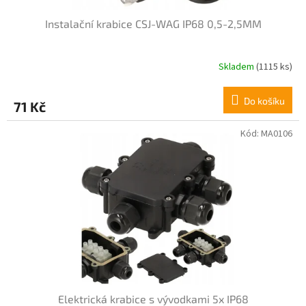
k
t
Instalační krabice CSJ-WAG IP68 0,5-2,5MM
ů
Skladem
(1115 ks)
Průměrné
hodnocení
produktu
Do košíku
71 Kč
je
4,4
z
Kód:
MA0106
5
hvězdiček.
Elektrická krabice s vývodkami 5x IP68