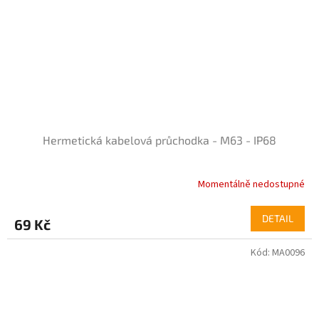
Hermetická kabelová průchodka - M63 - IP68
Momentálně nedostupné
Průměrné
hodnocení
produktu
DETAIL
69 Kč
je
5,0
Kód:
MA0096
z
5
hvězdiček.