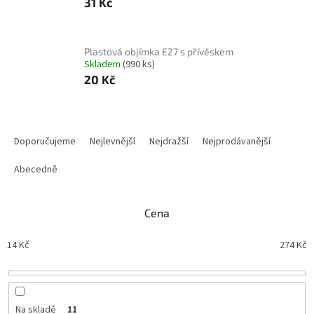
31 Kč
Plastová objímka E27 s přívěskem
Skladem
(990 ks)
20 Kč
Ř
a
Doporučujeme
Nejlevnější
Nejdražší
Nejprodávanější
z
e
Abecedně
n
í
Cena
p
r
14
Kč
274
Kč
o
d
u
k
t
Na skladě
11