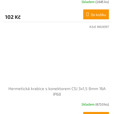
Skladem
(1645 ks)
Průměrné
hodnocení
produktu
Do košíku
102 Kč
je
5,0
z
Kód:
MA0097
5
hvězdiček.
Hermetická krabice s konektorem CSJ 3x1,5 8mm 16A
IP68
Skladem
(6710 ks)