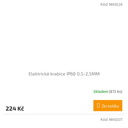
Kód:
MA0116
Elektrická krabice IP68 0,5-2,5MM
Skladem
(871 ks)
Průměrné
hodnocení
produktu
Do košíku
224 Kč
je
4,0
z
Kód:
MA0107
5