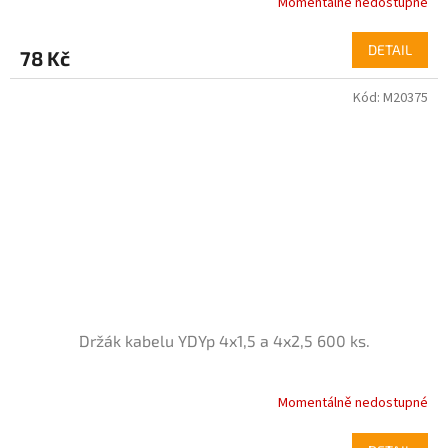
Momentálně nedostupné
Průměrné
hodnocení
produktu
DETAIL
78 Kč
je
5,0
Kód:
M20375
z
5
hvězdiček.
Držák kabelu YDYp 4x1,5 a 4x2,5 600 ks.
Momentálně nedostupné
Průměrné
hodnocení
produktu