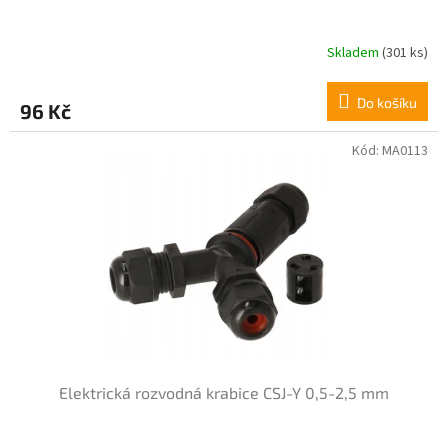
Skladem
(301 ks)
Průměrné
hodnocení
produktu
Do košíku
96 Kč
je
5,0
z
Kód:
MA0113
5
hvězdiček.
Elektrická rozvodná krabice CSJ-Y 0,5-2,5 mm