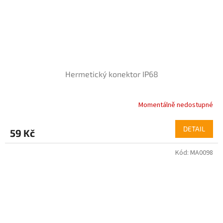
Hermetický konektor IP68
Momentálně nedostupné
Průměrné
hodnocení
produktu
DETAIL
59 Kč
je
4,0
Kód:
MA0098
z
5
hvězdiček.