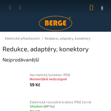
Přejít
NÁKUP
na
obsah
KOŠÍK
Elektrické příslušenství
Redukce, adaptéry, konektory
Redukce, adaptéry, konektory
Nejprodávanější
Hermetický konektor IP68
Momentálně nedostupné
59 Kč
Elektrická rozvodná krabice IP68 černá
Skladem
(697 ks)