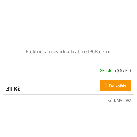
Elektrická rozvodná krabice IP68 černá
Skladem
(697 ks)
Průměrné
hodnocení
produktu
Do košíku
31 Kč
je
4,3
z
Kód:
MA0092
5
hvězdiček.