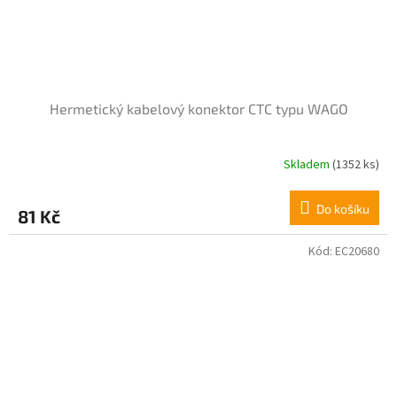
Hermetický kabelový konektor CTC typu WAGO
Skladem
(1352 ks)
Průměrné
hodnocení
produktu
Do košíku
81 Kč
je
4,0
z
Kód:
EC20680
5
hvězdiček.