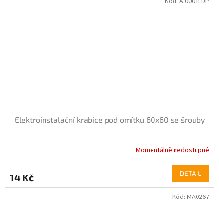
Kód:
A.0001LDP
z
5
hvězdiček.
Elektroinstalační krabice pod omítku 60x60 se šrouby
Momentálně nedostupné
Průměrné
hodnocení
produktu
DETAIL
14 Kč
je
5,0
Kód:
MA0267
z
5
hvězdiček.