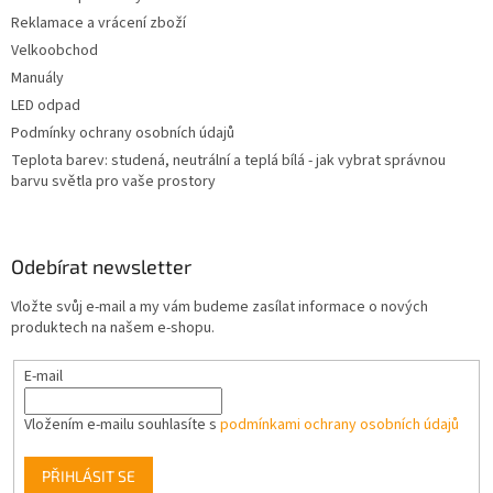
v
Reklamace a vrácení zboží
k
Velkoobchod
y
Manuály
v
ý
LED odpad
p
Podmínky ochrany osobních údajů
i
Teplota barev: studená, neutrální a teplá bílá - jak vybrat správnou
s
barvu světla pro vaše prostory
u
Odebírat newsletter
Vložte svůj e-mail a my vám budeme zasílat informace o nových
produktech na našem e-shopu.
E-mail
Vložením e-mailu souhlasíte s
podmínkami ochrany osobních údajů
PŘIHLÁSIT SE