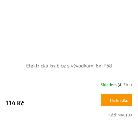
hvězdiček.
Elektrická krabice s vývodkami 6x IP68
Skladem
(413 ks)
Průměrné
hodnocení
produktu
Do košíku
114 Kč
je
5,0
z
Kód:
MA0109
5
hvězdiček.