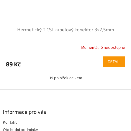
Hermetický T CSJ kabelový konektor 3x2,5mm
Momentálně nedostupné
Průměrné
hodnocení
produktu
DETAIL
89 Kč
je
5,0
z
19
položek celkem
O
5
v
hvězdiček.
l
Z
á
á
d
p
a
a
Informace pro vás
c
t
í
Kontakt
í
p
Obchodní podmínky
r