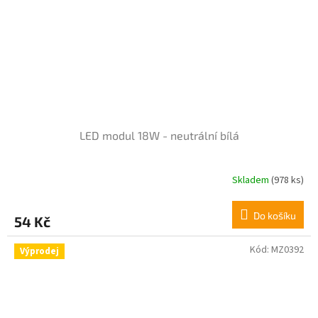
LED modul 18W - neutrální bílá
Skladem
(978 ks)
Průměrné
hodnocení
produktu
Do košíku
54 Kč
je
4,8
z
Kód:
MZ0392
Výprodej
5
hvězdiček.