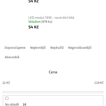
54 Kč
LED modul 18W - neutrální bílá
Skladem
(978 ks)
54 Kč
Ř
a
Doporučujeme
Nejlevnější
Nejdražší
Nejprodávanější
z
e
Abecedně
n
í
Cena
p
r
21
Kč
120
Kč
o
d
u
k
t
Na skladě
10