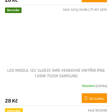
Kód:
GOQ-3SAM-175-W7-2835
Novinka
LED MODUL 12V 3x2835 SMD VENKOVNÍ VNITŘNÍ IP68
1,08W 7500K SAMSUNG
Skladem
(123 ks)
Do košíku
28 Kč
Kód:
MZ0390
Výprodej