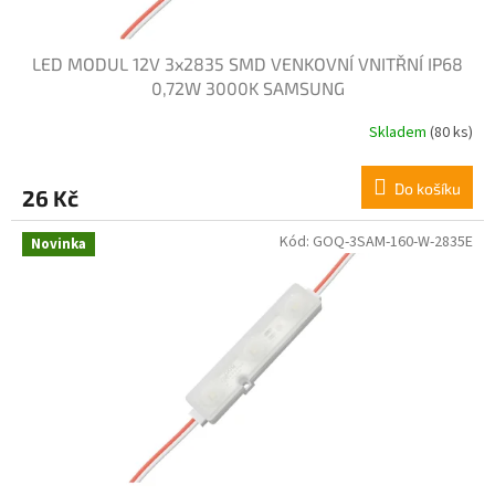
u
k
t
LED MODUL 12V 3x2835 SMD VENKOVNÍ VNITŘNÍ IP68
ů
0,72W 3000K SAMSUNG
Skladem
(80 ks)
Do košíku
26 Kč
Kód:
GOQ-3SAM-160-W-2835E
Novinka