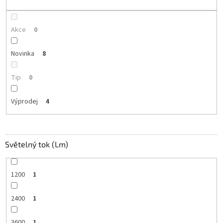
ů
Akce
0
Novinka
8
Tip
0
Výprodej
4
Světelný tok (Lm)
1200
1
2400
1
3600
1