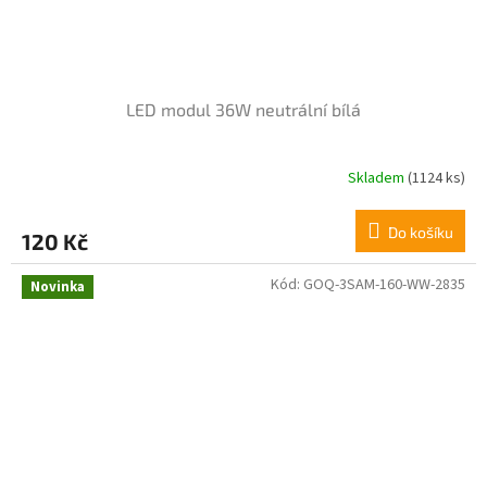
LED modul 36W neutrální bílá
Skladem
(1124 ks)
Průměrné
hodnocení
produktu
Do košíku
120 Kč
je
4,4
z
Kód:
GOQ-3SAM-160-WW-2835
Novinka
5
hvězdiček.