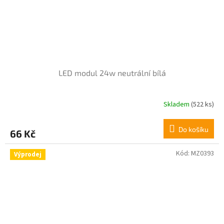
LED modul 24w neutrální bílá
Skladem
(522 ks)
Průměrné
hodnocení
produktu
Do košíku
66 Kč
je
4,3
z
Kód:
MZ0393
Výprodej
5
hvězdiček.