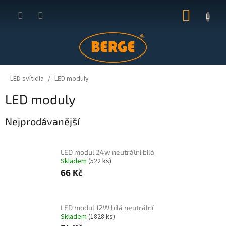
Přejít
NÁKUP
na
obsah
KOŠÍK
LED svítidla
LED moduly
LED moduly
Nejprodávanější
LED modul 24w neutrální bílá
Skladem
(522 ks)
66 Kč
LED modul 12W bílá neutrální
Skladem
(1828 ks)