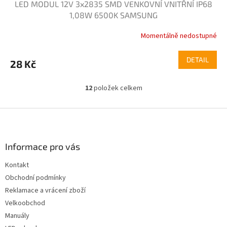
LED MODUL 12V 3x2835 SMD VENKOVNÍ VNITŘNÍ IP68
1,08W 6500K SAMSUNG
Momentálně nedostupné
DETAIL
28 Kč
12
položek celkem
O
v
l
Z
á
á
d
p
a
a
Informace pro vás
c
t
í
Kontakt
í
p
Obchodní podmínky
r
v
Reklamace a vrácení zboží
k
Velkoobchod
y
Manuály
v