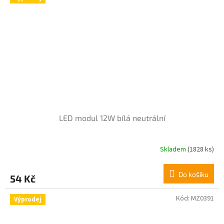
LED modul 12W bílá neutrální
Skladem
(1828 ks)
Průměrné
hodnocení
produktu
Do košíku
54 Kč
je
4,5
z
Kód:
MZ0391
Výprodej
5
hvězdiček.