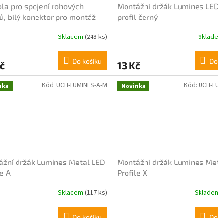
la pro spojení rohových
Montážní držák Lumines LED
lů, bílý konektor pro montáž
profil černý
Skladem
(243 ks)
Sklad
Do košíku
Do
č
13 Kč
Kód:
UCH-LUMINES-A-M
Kód:
UCH-L
nka
Novinka
žní držák Lumines Metal LED
Montážní držák Lumines Me
le A
Profile X
Skladem
(117 ks)
Sklade
Do košíku
Do