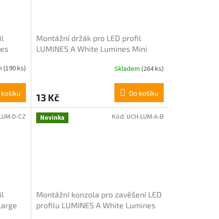
il
Montážní držák pro LED profil
nes
LUMINES A White Lumines Mini
m
(190 ks)
Skladem
(264 ks)
 košíku
Do košíku
13 Kč
LUM-D-CZ
Kód:
UCH-LUM-A-B
Novinka
il
Montážní konzola pro zavěšení LED
Large
profilu LUMINES A White Lumines