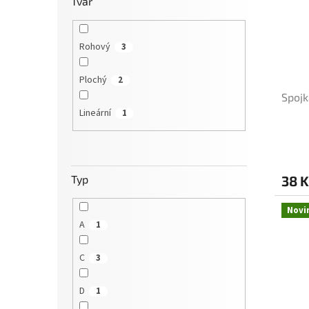
Tvar
Rohový
3
Plochý
2
Spojk
Lineární
1
Průmě
hodno
produ
38 K
Typ
je
5,0
z
Novi
5
A
1
hvězdi
C
3
D
1