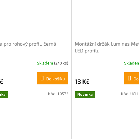
a pro rohový profil, černá
Montážní držák Lumines Me
LED profilu
Skladem
(240 ks)
Sklade
rné
cení
ktu
Do košíku
Do
č
13 Kč
Kód:
10572
Kód:
UCH-
nka
Novinka
ček.