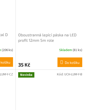
5
hvězdiček.
tal D
Oboustranná lepící páska na LED
profil 12mm 5m role
m
(206 ks)
Skladem
(81 ks)
Průměrné
hodnocení
produktu
 košíku
Do košíku
35 Kč
je
4,2
z
LUM-Y-CZ
Kód:
UCH-LUM-Y-B
Novinka
5
hvězdiček.