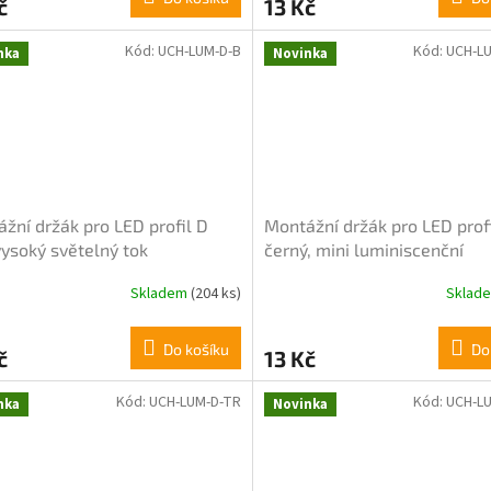
č
13 Kč
Kód:
UCH-LUM-D-B
Kód:
UCH-L
nka
Novinka
žní držák pro LED profil D
Montážní držák pro LED profi
 vysoký světelný tok
černý, mini luminiscenční
Skladem
(204 ks)
Sklad
Do košíku
Do
č
13 Kč
Kód:
UCH-LUM-D-TR
Kód:
UCH-L
nka
Novinka