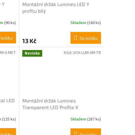
 Y
Montážní držák Lumines LED Y
profilu bílý
em
(90 ks)
Skladem
(160 ks)
 košíku
Do košíku
13 Kč
UM-X-MET
Kód:
UCH-LUM-XM-TR
Novinka
tal LED
Montážní držák Lumines
Transparent LED Profile X
m
(125 ks)
Skladem
(287 ks)
 košíku
Do košíku