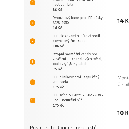
neutrální bílá
56 Kč
Dvoužilový kabel pro LED pásky
14 K
3528, 5050
14 Kč
LED eloxovaný hliníkový profil
povrchový 2m - sada
106 Kč
Stropní montážní kabely pro
zavěšení LED panelových světel,
ocelové, 1,5 m, kabel
75 Kč
LED hliníkový profil zapuštěný
Montá
2m - sada
C - bí
175 Kč
LED svítidlo 120cm - 230V - 40W -
Průmě
IP20 - neutrální bílá
hodno
175 Kč
produ
10 K
je
5,0
z
Poslední hodnocení produktů