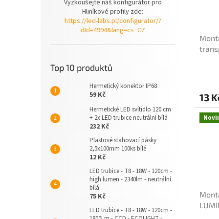
Vyzkoušejte náš konfigurátor pro
Hliníkové profily zde:
https://led-labs.pl/configurator/?
dId=4994&lang=cs_CZ
Montá
trans
Top 10 produktů
Hermetický konektor IP68
59 Kč
13 K
Hermetické LED svítidlo 120 cm
+ 2x LED trubice neutrální bílá
Novi
232 Kč
Plastové stahovací pásky
2,5x100mm 100ks bílé
12 Kč
LED trubice - T8 - 18W - 120cm -
high lumen - 2340lm - neutrální
bílá
Montá
75 Kč
LUMI
LED trubice - T8 - 18W - 120cm -
1800Lm - CCD - ECOLIGHT -