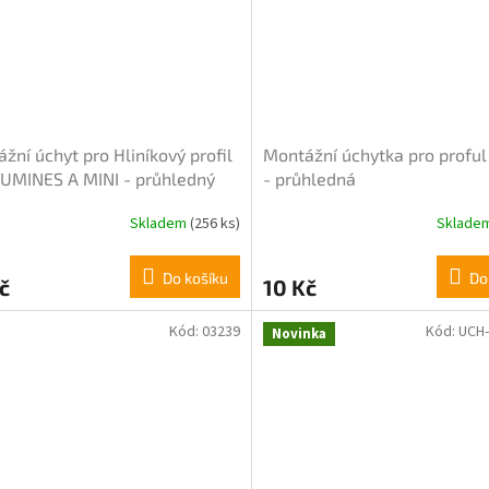
5
ček.
hvězdiček.
žní úchyt pro Hliníkový profil
Montážní úchytka pro proful
UMINES A MINI - průhledný
- průhledná
Skladem
(256 ks)
Sklade
rné
Průměrné
cení
hodnocení
ktu
produktu
Do košíku
Do
č
10 Kč
je
5,0
z
Kód:
03239
Kód:
UCH-
Novinka
5
ček.
hvězdiček.