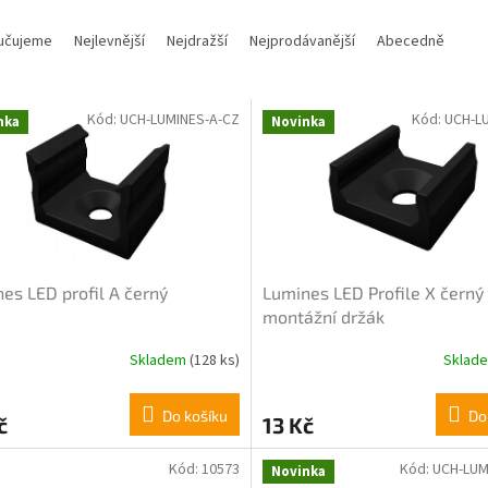
učujeme
Nejlevnější
Nejdražší
Nejprodávanější
Abecedně
Kód:
UCH-LUMINES-A-CZ
Kód:
UCH-L
nka
Novinka
es LED profil A černý
Lumines LED Profile X černý
montážní držák
Skladem
(128 ks)
Sklad
Do košíku
Do
č
13 Kč
Kód:
10573
Kód:
UCH-LUM
Novinka