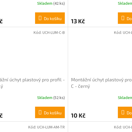
Skladem
(42 ks)
Sklade
Do košíku
Do
č
13 Kč
Kód:
UCH-LUM-C-B
Kód:
UCH-
žní úchyt plastový pro profil -
Montážní úchyt plastový pro 
lý
C - černý
Skladem
(52 ks)
Sklade
rné
Průměrné
cení
hodnocení
ktu
produktu
Do košíku
Do
č
10 Kč
je
5,0
z
Kód:
UCH-LUM-AM-TR
Kód:
UCH-