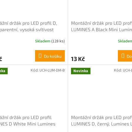
žní držák pro LED profil D,
Montážní držák pro LED prof
parentní, vysoká svítivost
LUMINES A Black Mini Lumi
Skladem
(128 ks)
Sklade
Do košíku
Do
č
13 Kč
Kód:
UCH-LUM-DM-B
Kód:
UCH-
nka
Novinka
žní držák pro LED profil
Montážní držák pro LED prof
NES D White Mini Lumines
LUMINES D, černý, Lumines 