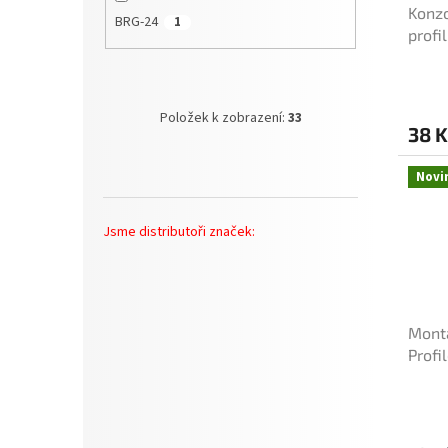
Konzo
BRG-24
1
profi
Položek k zobrazení:
33
38 K
Novi
Jsme distributoři značek:
Montá
Profi