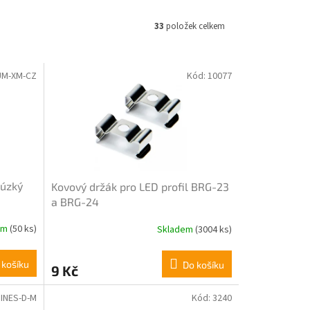
33
položek celkem
UM-XM-CZ
Kód:
10077
 úzký
Kovový držák pro LED profil BRG-23
a BRG-24
em
(50 ks)
Skladem
(3004 ks)
Průměrné
hodnocení
produktu
 košíku
Do košíku
9 Kč
je
4,5
z
INES-D-M
Kód:
3240