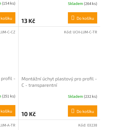
m
(154 ks)
Skladem
(264 ks)
 košíku
Do košíku
13 Kč
LUM-C-CZ
Kód:
UCH-LUM-C-TR
profil -
Montážní úchyt plastový pro profil -
C - transparentní
m
(251 ks)
Skladem
(232 ks)
Průměrné
hodnocení
produktu
 košíku
Do košíku
10 Kč
je
3,7
z
LUM-A-TR
Kód:
03238