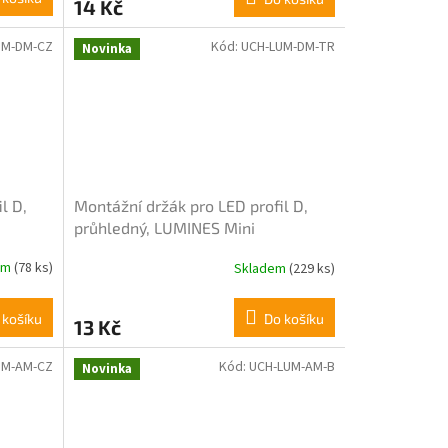
14 Kč
UM-DM-CZ
Kód:
UCH-LUM-DM-TR
Novinka
l D,
Montážní držák pro LED profil D,
průhledný, LUMINES Mini
em
(78 ks)
Skladem
(229 ks)
 košíku
Do košíku
13 Kč
UM-AM-CZ
Kód:
UCH-LUM-AM-B
Novinka