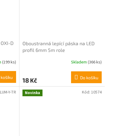
5
hvězdiček.
 OXI-D
Oboustranná lepící páska na LED
profil 6mm 5m role
m
(199 ks)
Skladem
(366 ks)
Průměrné
hodnocení
produktu
 košíku
Do košíku
18 Kč
je
4,3
z
LUM-Y-TR
Kód:
10574
Novinka
5
hvězdiček.