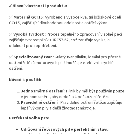
✔️
Hlavní vlastnosti produktu:
✅
Materiál GCr15
: Vyrobeno z vysoce kvalitní ložiskové oceli
GCr15, zajišťující dlouhodobou odolnost a ostřící výkon.
✅
Vysoká tvrdost
: Proces tepelného zpracování v solné peci
zajišťuje tvrdost pilníku HRC57-62, což zaručuje vynikající
odolnost proti opotřebení.
✅
Specializovaný tvar
: Kulatý tvar pilníku, ideální pro přesné
ostření řetězů motorových pil. Umožňuje efektivní a rychlé
ostření.
Návod k použití:
Jednosměrné ostření
: Pilník by měl být používán pouze
v jednom směru, aby nedošlo k poškození řetězu.
Pravidelné ostření
: Pravidelné ostření řetězu zajišťuje
lepší výkon pily a delší životnost nástroje.
Perfektní volba pro:
Udržování řetězových pil v perfektním stavu
: