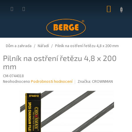
Přejít
NÁKUP
na
obsah
KOŠÍK
Dům a zahrada
Nářadí
Pilník na ostření řetězu 4,8 x 200 mm
Pilník na ostření řetězu 4,8 x 200
mm
CM-0744018
Průměrné
Neohodnoceno
Podrobnosti hodnocení
Značka:
CROWNMAN
hodnocení
produktu
je
0,0
z
5
hvězdiček.