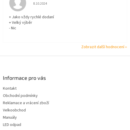
Hodnocení obchodu je 5 z 5 hvězdiček.
8.10.2024
+ Jako vždy rychlé dodaní
+ Velký výběr
- Nic
Zobrazit další hodnocení
Z
á
p
a
Informace pro vás
t
Kontakt
í
Obchodní podmínky
Reklamace a vrácení zboží
Velkoobchod
Manuály
LED odpad