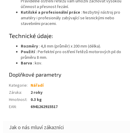
Pravidelné ostření řetězu vám umožní zachovat vysokou
účinnost a přesnost řezání.
Kutilské a profesionální práce
: Nezbytný nástroj pro
amatéry i profesionály zabývající se lesnickými nebo
stavebními pracemi.
Technické údaje:
Rozměry
: 4,8 mm (průměr) x 200 mm (délka).
Použití
: Perfektní pro ostření řetězů motorových pil do
průměru 8 mm.
Barva
: kov.
Doplňkové parametry
Kategorie
:
Nářadí
Záruka
:
2 roky
Hmotnost
:
0.3 kg
EAN
:
6941262915517