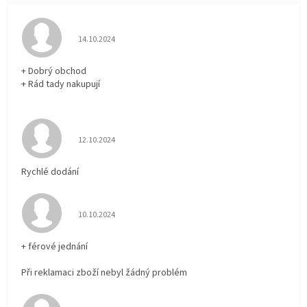
Hodnocení obchodu je 5 z 5 hvězdiček.
14.10.2024
+ Dobrý obchod
+ Rád tady nakupují
Hodnocení obchodu je 5 z 5 hvězdiček.
12.10.2024
Rychlé dodání
Hodnocení obchodu je 5 z 5 hvězdiček.
10.10.2024
+ férové jednání
Při reklamaci zboží nebyl žádný problém