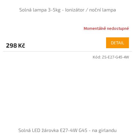
Solná lampa 3-5kg - Ionizátor / noční lampa
Momentálně nedostupné
DETAIL
298 Kč
Kód:
ZS-E27-G45-4W
Solná LED žárovka E27-4W G45 - na girlandu