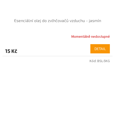
Esenciální olej do zvlhčovačů vzduchu - jasmín
Momentálně nedostupné
Průměrné
hodnocení
produktu
DETAIL
15 Kč
je
5,0
Kód:
BSL-5KG
z
5
hvězdiček.