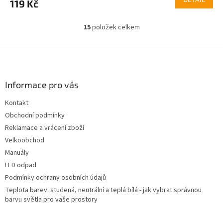
119 Kč
15
položek celkem
O
v
l
Z
á
á
d
p
a
a
Informace pro vás
c
t
í
Kontakt
í
p
Obchodní podmínky
r
v
Reklamace a vrácení zboží
k
Velkoobchod
y
Manuály
v
ý
LED odpad
p
Podmínky ochrany osobních údajů
i
Teplota barev: studená, neutrální a teplá bílá - jak vybrat správnou
s
barvu světla pro vaše prostory
u