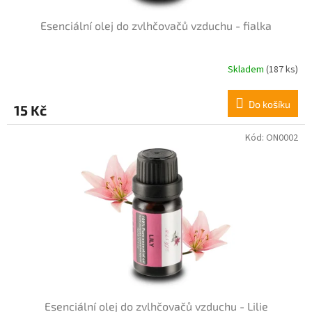
Esenciální olej do zvlhčovačů vzduchu - fialka
Skladem
(187 ks)
Průměrné
hodnocení
produktu
Do košíku
15 Kč
je
5,0
z
Kód:
ON0002
5
hvězdiček.
Esenciální olej do zvlhčovačů vzduchu - Lilie