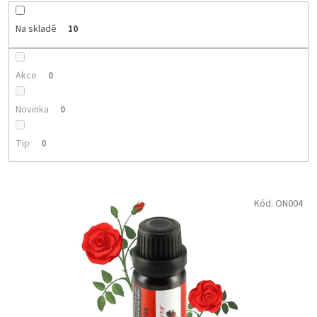
k
t
Na skladě
10
ů
Akce
0
Novinka
0
Tip
0
V
Kód:
ON004
ý
p
i
s
p
r
o