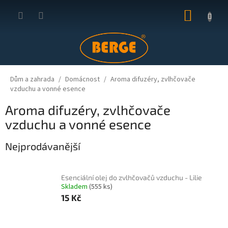
Přejít
NÁKUP
na
obsah
KOŠÍK
Dům a zahrada
Domácnost
Aroma difuzéry, zvlhčovače
vzduchu a vonné esence
Aroma difuzéry, zvlhčovače
vzduchu a vonné esence
Nejprodávanější
Esenciální olej do zvlhčovačů vzduchu - Lilie
Skladem
(555 ks)
15 Kč