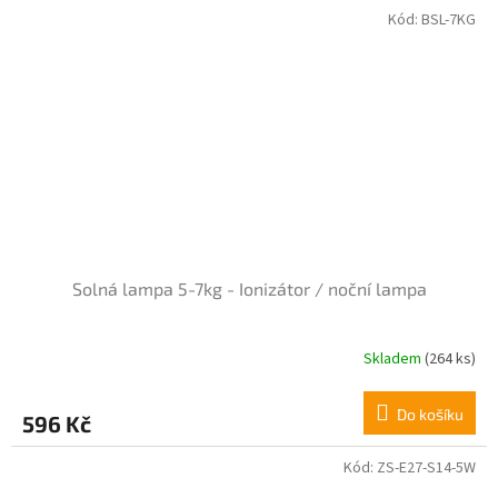
Kód:
BSL-7KG
Solná lampa 5-7kg - Ionizátor / noční lampa
Skladem
(264 ks)
Do košíku
596 Kč
Kód:
ZS-E27-S14-5W