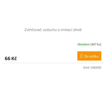
Zvlhčovač vzduchu s imitací ohně
Skladem
(467 ks)
Do košíku
66 Kč
Kód:
ON0005