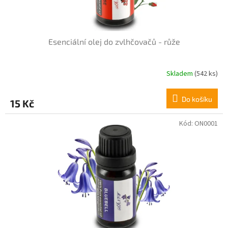
d
u
k
t
Esenciální olej do zvlhčovačů - růže
ů
Skladem
(542 ks)
Do košíku
15 Kč
Kód:
ON0001