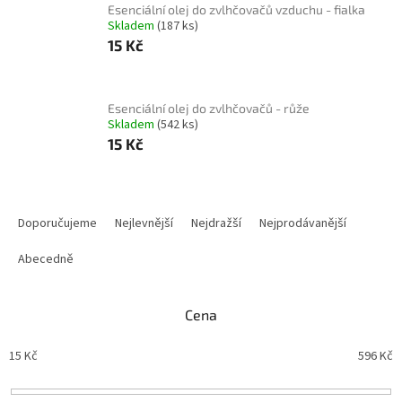
Esenciální olej do zvlhčovačů vzduchu - fialka
Skladem
(187 ks)
15 Kč
Esenciální olej do zvlhčovačů - růže
Skladem
(542 ks)
15 Kč
Ř
a
Doporučujeme
Nejlevnější
Nejdražší
Nejprodávanější
z
e
Abecedně
n
í
Cena
p
r
15
Kč
596
Kč
o
d
u