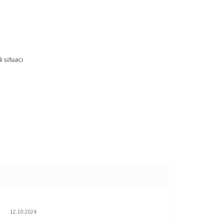
i situaci
Hodnocení obchodu je 5 z 5 hvězdiček.
12.10.2024