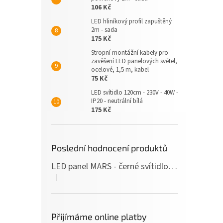
106 Kč
LED hliníkový profil zapuštěný
2m - sada
175 Kč
Stropní montážní kabely pro
zavěšení LED panelových světel,
ocelové, 1,5 m, kabel
75 Kč
LED svítidlo 120cm - 230V - 40W -
IP20 - neutrální bílá
175 Kč
Poslední hodnocení produktů
LED panel MARS - černé svítidlo SLIM - 120cm - 36W - 230V - 3600Lm - neutrální bílá
|
Hodnocení produktu je 5 z 5 hvězdiček.
Přijímáme online platby