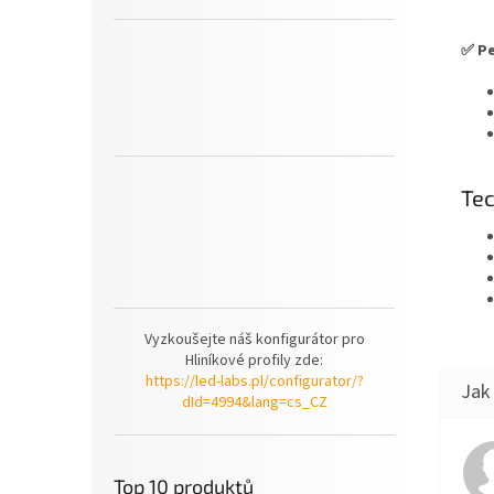
✅ Pe
Tec
Vyzkoušejte náš konfigurátor pro
Hliníkové profily zde:
https://led-labs.pl/configurator/?
dId=4994&lang=cs_CZ
Top 10 produktů