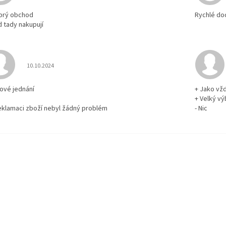
brý obchod
Rychlé do
d tady nakupují
Hodnocení obchodu je 5 z 5 hvězdiček.
10.10.2024
rové jednání
+ Jako vž
+ Velký vý
reklamaci zboží nebyl žádný problém
- Nic