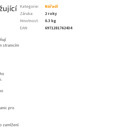
ující
Kategorie
:
Nářadí
Záruka
:
2 roky
Hmotnost
:
0.3 kg
EAN
:
6971281762434
ňují
m stranicím
ého
i.
ho
anic pro
ko zamlžení.