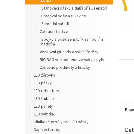
Nářadí
n
Stahovací pásky a další příslušenství
e
Pracovní oděv a rukavice
l
Zahradní nářadí
Zahradní hadice
Spojky a příslušenství k zahradním
hadicím
Venkovní girlandy a svítící řetězy
BIG BAG velkoobjemové vaky a pytle
Zábavné předměty a hračky
LED žárovky
LED pásky
LED reflektory
LED trubice
LED panely
Popi
LED svítidla
Hliníkové profily pro LED pásky
Det
Napájecí zdroje