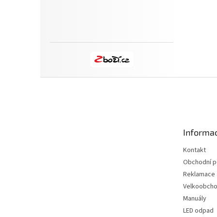
Z
á
p
a
t
Informac
í
Kontakt
Obchodní 
Reklamace a
Velkoobch
Manuály
LED odpad