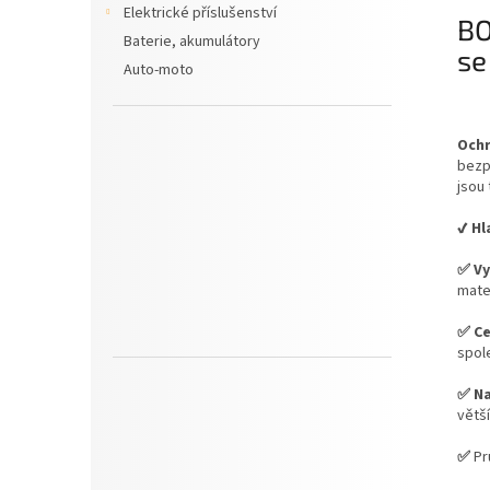
Elektrické příslušenství
BO
Baterie, akumulátory
se
Auto-moto
Ochr
bezp
jsou 
✔️ H
✅ Vy
mater
✅ Ce
spol
✅ Na
větší
✅
Prů