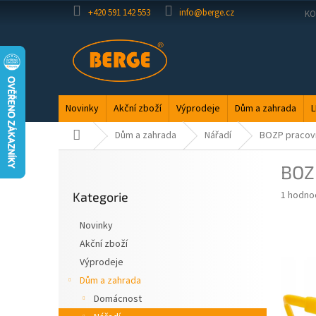
Přejít
+420 591 142 553
info@berge.cz
KO
na
obsah
Novinky
Akční zboží
Výprodeje
Dům a zahrada
L
Domů
Dům a zahrada
Nářadí
BOZP pracovn
P
BOZP
o
Přeskočit
s
Průměr
1 hodno
Kategorie
kategorie
t
hodnoce
r
produkt
Novinky
a
je
Akční zboží
5,0
n
z
Výprodeje
n
5
í
Dům a zahrada
hvězdič
p
Domácnost
a