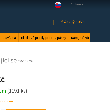
Přihlášení
VELKOOBCHOD
MANUÁLY
LED ODPAD
PODMÍNKY OCHRANY O
NÁKUPNÍ
Prázdný košík
KOŠÍK
LED svítidla
Hliníkové profily pro LED pásky
Napájecí zdroje
Elektri
ící se
CM-1537031
Kč
dem
(1191 ks)
 doručení