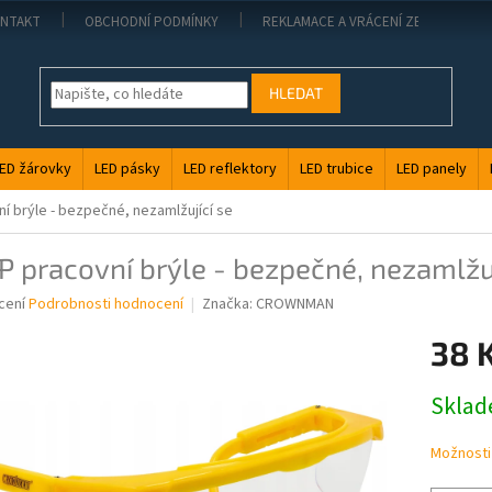
NTAKT
OBCHODNÍ PODMÍNKY
REKLAMACE A VRÁCENÍ ZBOŽÍ
HLEDAT
ED žárovky
LED pásky
LED reflektory
LED trubice
LED panely
í brýle - bezpečné, nezamlžující se
 pracovní brýle - bezpečné, nezamlžuj
né
cení
Podrobnosti hodnocení
Značka:
CROWNMAN
ní
38 
u
Měrná
Skla
cena:
ek.
Možnosti