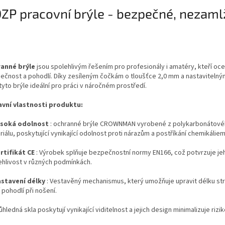
ZP pracovní brýle - bezpečné, nezamlž
anné brýle
jsou spolehlivým řešením pro profesionály i amatéry, kteří oce
ečnost a pohodlí. Díky zesíleným čočkám o tloušťce 2,0 mm a nastavitelný
tyto brýle ideální pro práci v náročném prostředí.
lavní vlastnosti produktu:
soká odolnost
: ochranné brýle CROWNMAN vyrobené z polykarbonátov
iálu, poskytující vynikající odolnost proti nárazům a postříkání chemikáliem
rtifikát CE
: Výrobek splňuje bezpečnostní normy EN166, což potvrzuje je
ehlivost v různých podmínkách.
stavení délky
: Vestavěný mechanismus, který umožňuje upravit délku str
 pohodlí při nošení.
hledná skla poskytují vynikající viditelnost a jejich design minimalizuje rizi