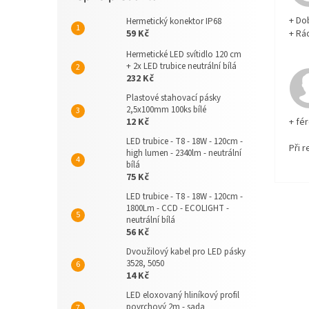
+ Do
Hermetický konektor IP68
59 Kč
+ Rá
Hermetické LED svítidlo 120 cm
+ 2x LED trubice neutrální bílá
232 Kč
Plastové stahovací pásky
2,5x100mm 100ks bílé
12 Kč
+ fé
LED trubice - T8 - 18W - 120cm -
Při 
high lumen - 2340lm - neutrální
bílá
75 Kč
LED trubice - T8 - 18W - 120cm -
1800Lm - CCD - ECOLIGHT -
neutrální bílá
56 Kč
Dvoužilový kabel pro LED pásky
3528, 5050
14 Kč
LED eloxovaný hliníkový profil
povrchový 2m - sada