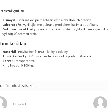
rfektní využití:
Průmysl
: Ochrana očí při mechanických a obráběcích pracích.
Laboratoře
: Vynikající pro ochranu proti chemikáliím a postříkání.
Outdoorové aktivity
: Ideální pro pěší turistiku, cyklistiku nebo jakoukol
vyžadující ochranu zraku.
hnické údaje:
Materiál
: Polykarbonát (PC) – lehký a odolný.
Tloušťka čočky
: 2,0 mm – zesílená a odolná proti poškození.
Barva
: Transparentní.
Hmotnost
: 0,100 kg.
Hodnocení obchodu je 5 z 5 hvězdiček.
14.10.2024