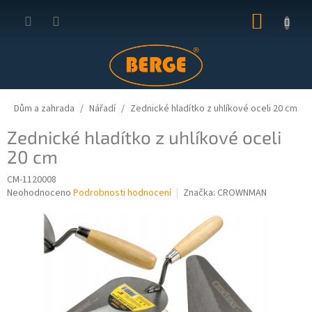
Přejít
NÁKUP
na
obsah
KOŠÍK
Dům a zahrada
Nářadí
Zednické hladítko z uhlíkové oceli 20 cm
Zednické hladítko z uhlíkové oceli
20 cm
CM-1120008
Průměrné
Neohodnoceno
Podrobnosti hodnocení
Značka:
CROWNMAN
hodnocení
produktu
je
0,0
z
5
hvězdiček.