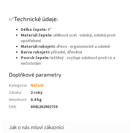
✅Technické údaje:
Délka čepele:
8"
Materiál čepele:
uhlíková ocel - odolná, odolná proti
opotřebení
Materiál rukojeti:
dřevo - ergonomické a odolné
Barva rukojeti:
přírodní, dřevěná
Povrch čepele:
leštěný - zvyšuje odolnost proti rzi a
nečistotám
Doplňkové parametry
Kategorie
:
Nářadí
Záruka
:
2 roky
Hmotnost
:
0.4 kg
EAN
:
6941262902739