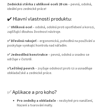
Zednická stěrka z uhlíkové oceli 20 cm
– pevná, odolná,
ideální pro zednické práce!
✔️ Hlavní vlastnosti produktu:
✅
Uhlíková ocel
– odolná, odolná proti opotřebení a korozi,
zajišťující dlouhou životnost nástroje.
✅ Dřevěná rukojeť
– ergonomická, pohodlná na používání a
poskytuje vynikající kontrolu nad nářadím.
✅ Jednodílná konstrukce
– pevná, odolná a snadno se
udržuje v čistotě.
✅Leštěný povrch
– zvyšuje odolnost proti rzi a usnadňuje
obkladačské a zednické práce.
✅ Aplikace a pro koho?
Pro zedníky a obkladače
– nezbytné pro nanášení,
hlazení a tvarování malty.