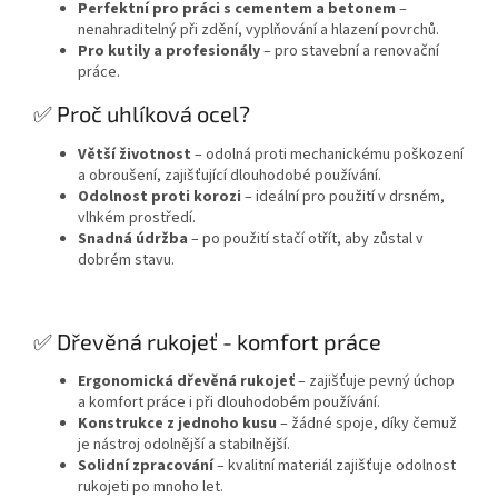
Perfektní pro práci s cementem a betonem
–
nenahraditelný při zdění, vyplňování a hlazení povrchů.
Pro kutily a profesionály
– pro stavební a renovační
práce.
✅ Proč uhlíková ocel?
Větší životnost
– odolná proti mechanickému poškození
a obroušení, zajišťující dlouhodobé používání.
Odolnost proti korozi
– ideální pro použití v drsném,
vlhkém prostředí.
Snadná údržba
– po použití stačí otřít, aby zůstal v
dobrém stavu.
✅ Dřevěná rukojeť - komfort práce
Ergonomická dřevěná rukojeť
– zajišťuje pevný úchop
a komfort práce i při dlouhodobém používání.
Konstrukce z jednoho kusu
– žádné spoje, díky čemuž
je nástroj odolnější a stabilnější.
Solidní zpracování
– kvalitní materiál zajišťuje odolnost
rukojeti po mnoho let.