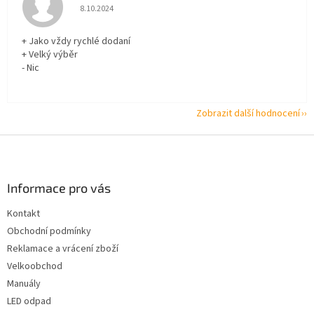
Hodnocení obchodu je 5 z 5 hvězdiček.
8.10.2024
+ Jako vždy rychlé dodaní
+ Velký výběr
- Nic
Zobrazit další hodnocení
Z
á
p
a
Informace pro vás
t
Kontakt
í
Obchodní podmínky
Reklamace a vrácení zboží
Velkoobchod
Manuály
LED odpad