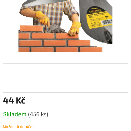
44 Kč
Měrná
Skladem
(456 ks)
cena:
Možnosti doručení