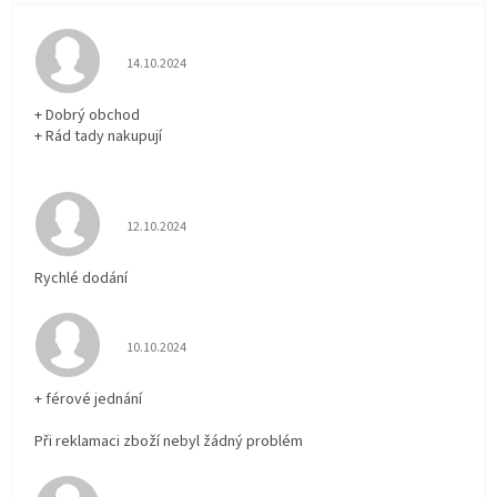
Hodnocení obchodu je 5 z 5 hvězdiček.
14.10.2024
+ Dobrý obchod
+ Rád tady nakupují
Hodnocení obchodu je 5 z 5 hvězdiček.
12.10.2024
Rychlé dodání
Hodnocení obchodu je 5 z 5 hvězdiček.
10.10.2024
+ férové jednání
Při reklamaci zboží nebyl žádný problém