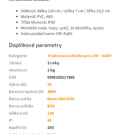
Velikost: délka 120 cm / výška 7 cm / šířka 10,5 cm
Materiál: PVC, ABS
Třída těsnosti: IP65
Montážní sada: čepy, sytič, 2x destička, spony
Index podání barev CRI: Ra80
Doplňkové parametry
Kategorie
:
Trubicová svítidla pro LED - SADY
Záruka
:
2 roky
Hmotnost
:
1 kg
EAN
:
5905155317865
Výkon (W)
:
36
Barevná teplota (K)
:
4000
Barva světla
:
Neutrální bílá
Barva svítidla
:
Bílá
Délka (cm)
:
120
IP
:
65
Napětí (V)
:
230