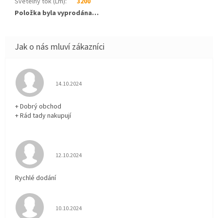
Světelný tok (Lm)
:
3200
Položka byla vyprodána…
Hodnocení obchodu je 5 z 5 hvězdiček.
14.10.2024
+ Dobrý obchod
+ Rád tady nakupují
Hodnocení obchodu je 5 z 5 hvězdiček.
12.10.2024
Rychlé dodání
Hodnocení obchodu je 5 z 5 hvězdiček.
10.10.2024