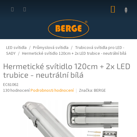
Přejít
NÁKUP
na
obsah
KOŠÍK
LED svítidla
Průmyslová svítidla
Trubicová svítidla pro LED -
SADY
Hermetické svítidlo 120cm + 2x LED trubice - neutrální bílá
Hermetické svítidlo 120cm + 2x LED
trubice - neutrální bílá
EC61062
Průměrné
130 hodnocení
Podrobnosti hodnocení
Značka:
BERGE
hodnocení
produktu
je
4,0
z
5
hvězdiček.