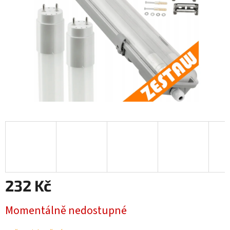
232 Kč
Měrná
Momentálně nedostupné
cena: