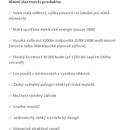
Hlavní vlastnosti produktu:
✅ Velmi malá velikost, výška pouze 6 cm (ideální pro nízké
místnosti)
✅ Nízká spotřeba elektrické energie (pouze 36W)
✅ Vysoká svítivost 3200lm (odpovídá 210W-240W wolframové
žárovce nebo 36W klasické plynové zářivce)
✅ Dlouhá životnost 30 000 hodin (až 1250 dní nepřetržitého
svícení!!)
✅ Lze použít v místnostech s vysokou vlhkostí
✅ Žádný světelný pulzující efekt při nízké teplotě
✅ Možnost výměny zářivek
✅ Snadná montáž
✅ Jednoduchý, lehký a estetický design
✅ Výjimečně atraktivní cena!!!