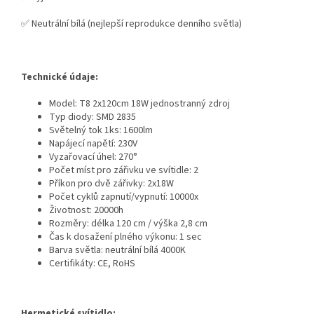
✅ Neutrální bílá (nejlepší reprodukce denního světla)
Technické údaje:
Model: T8 2x120cm 18W jednostranný zdroj
Typ diody: SMD 2835
Světelný tok 1ks: 1600lm
Napájecí napětí: 230V
Vyzařovací úhel: 270°
Počet míst pro zářivku ve svítidle: 2
Příkon pro dvě zářivky: 2x18W
Počet cyklů zapnutí/vypnutí: 10000x
Životnost: 20000h
Rozměry: délka 120 cm / výška 2,8 cm
Čas k dosažení plného výkonu: 1 sec
Barva světla: neutrální bílá 4000K
Certifikáty: CE, RoHS
Hermetické svítidlo: