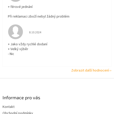
+ férové jednání
Při reklamaci zboží nebyl žádný problém
Hodnocení obchodu je 5 z 5 hvězdiček.
8.10.2024
+ Jako vždy rychlé dodaní
+ Velký výběr
- Nic
Zobrazit další hodnocení
Z
á
p
a
Informace pro vás
t
Kontakt
í
Obchodní podmínky