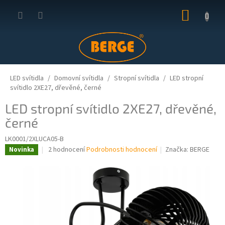
Přejít
NÁKUP
na
obsah
KOŠÍK
LED svítidla
Domovní svítidla
Stropní svítidla
LED stropní
svítidlo 2XE27, dřevěné, černé
LED stropní svítidlo 2XE27, dřevěné,
černé
LK0001/2XLUCA05-B
Průměrné
2 hodnocení
Podrobnosti hodnocení
Značka:
BERGE
Novinka
hodnocení
produktu
je
5,0
z
5
hvězdiček.