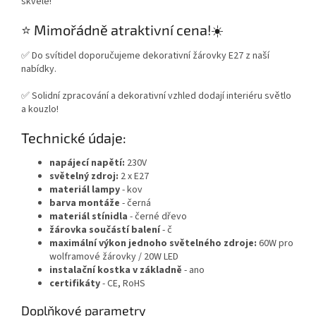
skvěle!
⭐ Mimořádně atraktivní cena!☀️
✅ Do svítidel doporučujeme dekorativní žárovky E27 z naší
nabídky.
✅ Solidní zpracování a dekorativní vzhled dodají interiéru světlo
a kouzlo!
Technické údaje:
napájecí napětí:
230V
světelný zdroj:
2 x E27
materiál
lampy
- kov
barva montáže
- černá
materiál stínidla
- černé dřevo
žárovka součástí balení
- č
maximální výkon jednoho světelného zdroje:
60W pro
wolframové žárovky / 20W LED
instalační kostka v základně
- ano
certifikáty
- CE, RoHS
Doplňkové parametry