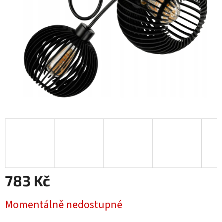
783 Kč
Měrná
Momentálně nedostupné
cena: