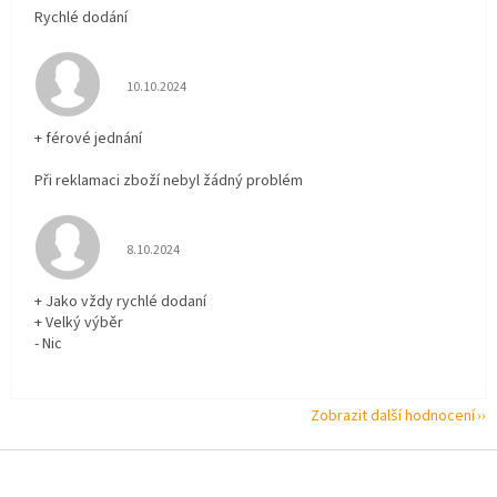
Rychlé dodání
Hodnocení obchodu je 5 z 5 hvězdiček.
10.10.2024
+ férové jednání
Při reklamaci zboží nebyl žádný problém
Hodnocení obchodu je 5 z 5 hvězdiček.
8.10.2024
+ Jako vždy rychlé dodaní
+ Velký výběr
- Nic
Zobrazit další hodnocení
Z
á