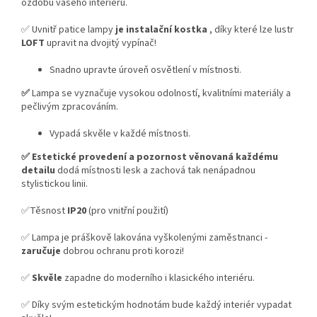
ozdobu vašeho interiéru.
✅ Uvnitř patice lampy
je instalační kostka
, díky které lze lustr
LOFT
upravit na dvojitý vypínač!
Snadno upravte úroveň osvětlení v místnosti.
✅
Lampa se vyznačuje vysokou odolností, kvalitními materiály a
pečlivým zpracováním.
Vypadá skvěle v každé místnosti.
✅
Estetické provedení a pozornost věnovaná každému
detailu
dodá místnosti lesk a zachová tak nenápadnou
stylistickou linii.
✅Těsnost
IP20
(pro vnitřní použití)
✅ Lampa je práškově lakována vyškolenými zaměstnanci -
zaručuje
dobrou ochranu proti korozi!
✅
Skvěle
zapadne do moderního i klasického interiéru.
✅ Díky svým estetickým hodnotám bude každý interiér vypadat