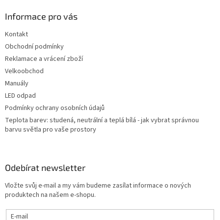
p
a
Informace pro vás
t
Kontakt
í
Obchodní podmínky
Reklamace a vrácení zboží
Velkoobchod
Manuály
LED odpad
Podmínky ochrany osobních údajů
Teplota barev: studená, neutrální a teplá bílá - jak vybrat správnou
barvu světla pro vaše prostory
Odebírat newsletter
Vložte svůj e-mail a my vám budeme zasílat informace o nových
produktech na našem e-shopu.
E-mail