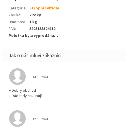
Kategorie
:
Stropní svítidla
Záruka
:
2 roky
Hmotnost
:
1 kg
EAN
:
5905155324610
Položka byla vyprodána…
Hodnocení obchodu je 5 z 5 hvězdiček.
14.10.2024
+ Dobrý obchod
+ Rád tady nakupují
Hodnocení obchodu je 5 z 5 hvězdiček.
12.10.2024