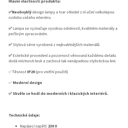
Hlavní vlastnosti produktu:
✅Neobvyklý
design lampy a tvar stínidel z ní učiní velkolepou
ozdobu vašeho interiéru.
✅
Lampa se vyznačuje vysokou odolností, kvalitními materiály a
pečlivým zpracováním.
✅
Stylová série vyrobená z nejkvalitnějších materiálů.
✅
Estetické provedení a pozornost věnovaná každému detailu
dodá místnosti lesk a zachová tak nenápadnou stylistickou linii.
✅Těsnost
IP20
(pro vnitřní použití)
✅
Moderní design
✅ Skvěle se hodí do moderních i klasických interiérů.
Technické údaje:
Napájecí napětí:
230 V