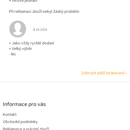
+ férové jednání
Při reklamaci zboží nebyl žádný problém
Hodnocení obchodu je 5 z 5 hvězdiček.
8.10.2024
+ Jako vždy rychlé dodaní
+ Velký výběr
- Nic
Zobrazit další hodnocení
Z
á
p
a
Informace pro vás
t
Kontakt
í
Obchodní podmínky
Reklamace a vrácení zboží