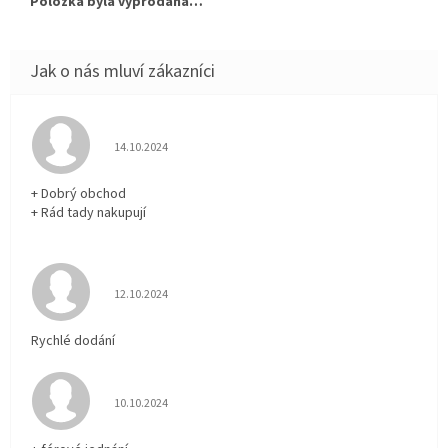
Položka byla vyprodána…
Hodnocení obchodu je 5 z 5 hvězdiček.
14.10.2024
+ Dobrý obchod
+ Rád tady nakupují
Hodnocení obchodu je 5 z 5 hvězdiček.
12.10.2024
Rychlé dodání
Hodnocení obchodu je 5 z 5 hvězdiček.
10.10.2024