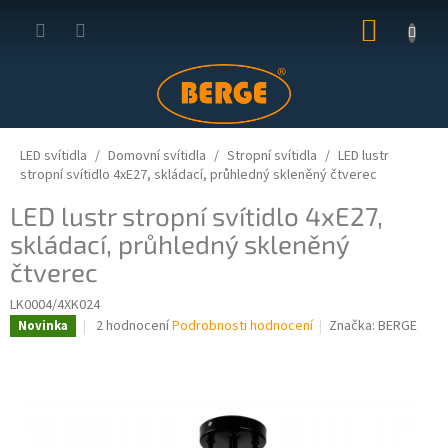
Přejít
NÁKUP
na
obsah
KOŠÍK
LED svítidla
Domovní svítidla
Stropní svítidla
LED lustr
stropní svítidlo 4xE27, skládací, průhledný skleněný čtverec
LED lustr stropní svítidlo 4xE27,
skládací, průhledný skleněný
čtverec
LK0004/4XK024
Průměrné
2 hodnocení
Podrobnosti hodnocení
Značka:
BERGE
Novinka
hodnocení
produktu
je
5,0
z
5