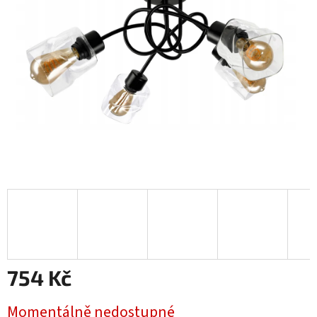
hvězdiček.
754 Kč
Měrná
Momentálně nedostupné
cena: