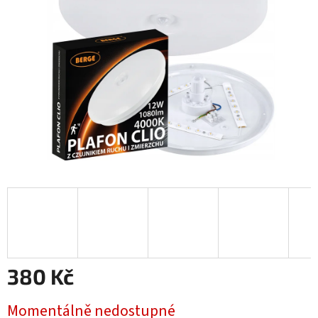
hvězdiček.
380 Kč
Měrná
Momentálně nedostupné
cena: