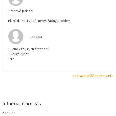
+ férové jednání
Při reklamaci zboží nebyl žádný problém
Hodnocení obchodu je 5 z 5 hvězdiček.
8.10.2024
+ Jako vždy rychlé dodaní
+ Velký výběr
- Nic
Zobrazit další hodnocení
Z
á
p
a
Informace pro vás
t
Kontakt
í