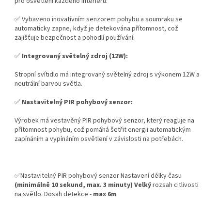
pro osvětlení každého interiéru.
✅ Vybaveno inovativním senzorem pohybu a soumraku se
automaticky zapne, když je detekována přítomnost, což
zajišťuje bezpečnost a pohodlí používání.
✅
Integrovaný světelný zdroj (12W):
Stropní svítidlo má integrovaný světelný zdroj s výkonem 12W a
neutrální barvou světla.
✅
Nastavitelný PIR pohybový senzor:
Výrobek má vestavěný PIR pohybový senzor, který reaguje na
přítomnost pohybu, což pomáhá šetřit energii automatickým
zapínáním a vypínáním osvětlení v závislosti na potřebách.
✅Nastavitelný PIR pohybový senzor Nastavení délky času
(minimálně 10 sekund, max. 3 minuty)
Velký
rozsah citlivosti
na světlo. Dosah detekce -
max 6m