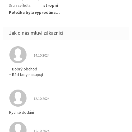
Druh svítidla
:
stropní
Položka byla vyprodána…
Hodnocení obchodu je 5 z 5 hvězdiček.
14.10.2024
+ Dobrý obchod
+ Rád tady nakupují
Hodnocení obchodu je 5 z 5 hvězdiček.
12.10.2024
Rychlé dodání
Hodnocení obchodu je 5 z 5 hvězdiček.
10.10.2024