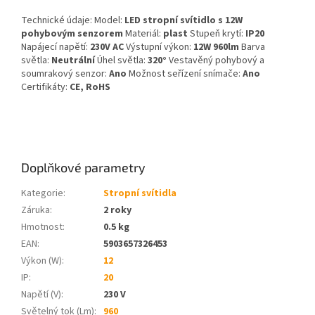
Technické údaje: Model:
LED stropní svítidlo s 12W
pohybovým senzorem
Materiál:
plast
Stupeň krytí:
IP20
Napájecí napětí:
230V AC
Výstupní výkon:
12W 960lm
Barva
světla:
Neutrální
Úhel světla:
320°
Vestavěný pohybový a
soumrakový senzor:
Ano
Možnost seřízení snímače:
Ano
Certifikáty:
CE, RoHS
Doplňkové parametry
Kategorie
:
Stropní svítidla
Záruka
:
2 roky
Hmotnost
:
0.5 kg
EAN
:
5903657326453
Výkon (W)
:
12
IP
:
20
Napětí (V)
:
230 V
Světelný tok (Lm)
:
960