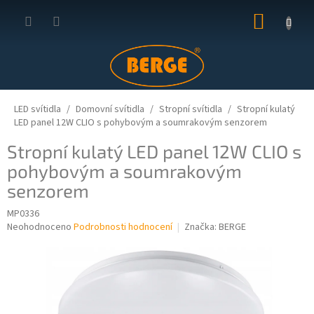
Přejít
NÁKUP
na
obsah
KOŠÍK
LED svítidla
Domovní svítidla
Stropní svítidla
Stropní kulatý
LED panel 12W CLIO s pohybovým a soumrakovým senzorem
Stropní kulatý LED panel 12W CLIO s
pohybovým a soumrakovým
senzorem
MP0336
Průměrné
Neohodnoceno
Podrobnosti hodnocení
Značka:
BERGE
hodnocení
produktu
je
0,0
z
5