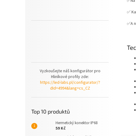
✅Na
✅ Ka
✅A n
Tec
Vyzkoušejte náš konfigurátor pro
Hliníkové profily zde:
https://led-labs.pl/configurator/?
dId=4994&lang=cs_CZ
Top 10 produktů
Hermetický konektor IP68
59 Kč