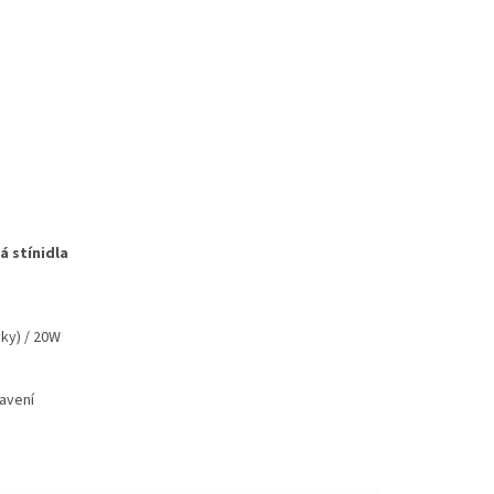
á stínidla
ky) / 20W
avení