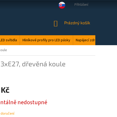
Přihlášení
VELKOOBCHOD
MANUÁLY
LED ODPAD
PODMÍNKY OCHRANY O
NÁKUPNÍ
Prázdný košík
KOŠÍK
LED svítidla
Hliníkové profily pro LED pásky
Napájecí zdroje
Elektri
koule
, 3xE27, dřevěná koule
 Kč
tálně nedostupné
 doručení