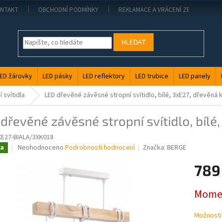
NTAKT
OBCHODNÍ PODMÍNKY
REKLAMACE A VRÁCENÍ ZBOŽÍ
HLEDAT
ED žárovky
LED pásky
LED reflektory
LED trubice
LED panely
 svítidla
LED dřevěné závěsné stropní svítidlo, bílé, 3xE27, dřevěná 
dřevěné závěsné stropní svítidlo, bílé
XE27-BIALA/3XK018
Průměrné
Neohodnoceno
Podrobnosti hodnocení
Značka:
BERGE
ka
hodnocení
produktu
789
je
0,0
Měrná
Momen
z
cena:
5
hvězdiček.
Možnosti