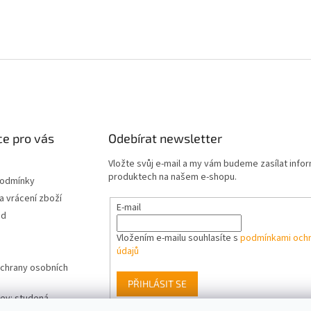
e pro vás
Odebírat newsletter
Vložte svůj e-mail a my vám budeme zasílat info
produktech na našem e-shopu.
podmínky
 vrácení zboží
E-mail
od
Vložením e-mailu souhlasíte s
podmínkami ochr
údajů
chrany osobních
PŘIHLÁSIT SE
ev: studená,