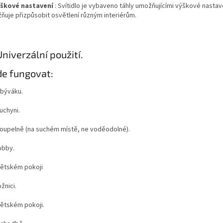
škové nastavení
: Svítidlo je vybaveno táhly umožňujícími výškové nastav
ňuje přizpůsobit osvětlení různým interiérům.
Univerzální použití.
e fungovat:
býváku.
uchyni.
oupelně (na suchém místě, ne voděodolné).
obby.
ětském pokoji
žnici.
ětském pokoji.