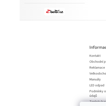
Z
á
p
a
t
Informac
í
Kontakt
Obchodní 
Reklamace a
Velkoobch
Manuály
LED odpad
Podmínky o
údajů
Teplota bar