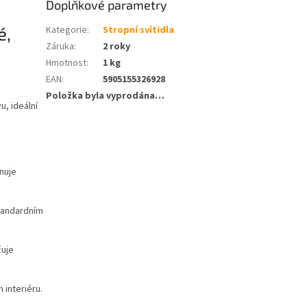
Doplňkové parametry
é,
Kategorie
:
Stropní svítidla
Záruka
:
2 roky
Hmotnost
:
1 kg
EAN
:
5905155326928
Položka byla vyprodána…
u, ideální
nuje
standardním
.
čuje
 interiéru.