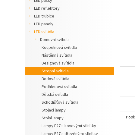
LED pásky
n
LED reflektory
e
LED trubice
l
LED panely
LED svítidla
Domovní svítidla
Koupelnová svítidla
Nástěnná svítidla
Designová svítidla
Stropní svítidla
Bodová svítidla
Podhledová svítidla
Dětská svítidla
Schodišťová svítidla
Stojací lampy
Popi
Stolní lampy
Lampy E27 s kovovými stínítky
Lampy E27 s dřevěnými stínítky