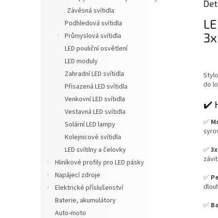
Det
Závěsná svítidla
LE
Podhledová svítidla
3x
Průmyslová svítidla
LED pouliční osvětlení
LED moduly
Zahradní LED svítidla
Stylo
do lo
Přisazená LED svítidla
Venkovní LED svítidla
✔️ 
Vestavná LED svítidla
✅
Mo
Solární LED lampy
syro
Kolejnicové svítidla
✅
3x
LED svítilny a čelovky
závi
Hliníkové profily pro LED pásky
Napájecí zdroje
✅
Pe
dlou
Elektrické příslušenství
Baterie, akumulátory
✅
Ba
Auto-moto