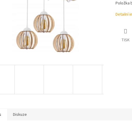
Položka 
Detailní 
TISK
s
Diskuze