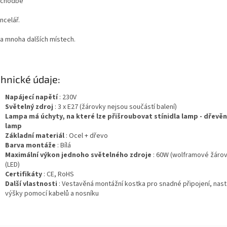
 chodbě
ncelář.
a mnoha dalších místech.
hnické údaje:
Napájecí napětí
: 230V
Světelný zdroj
: 3 x E27 (žárovky nejsou součástí balení)
Lampa má úchyty, na které lze přišroubovat stínidla lamp - dřevěn
lamp
Základní materiál
: Ocel + dřevo
Barva montáže
: Bílá
Maximální výkon jednoho světelného zdroje
: 60W (wolframové žárov
(LED)
Certifikáty
: CE, RoHS
Další vlastnosti
: Vestavěná montážní kostka pro snadné připojení, nast
výšky pomocí kabelů a nosníku