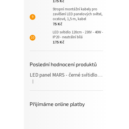
175 Kč
Stropní montážní kabely pro
zavěšení LED panelových světel,
ocelové, 1,5 m, kabel
75 Kč
LED svítidlo 120cm - 230V - 40W -
IP20 - neutrální bílá
175 Kč
Poslední hodnocení produktů
LED panel MARS - černé svítidlo SLIM - 120cm - 36W - 230V - 3600Lm - neutrální bílá
|
Hodnocení produktu je 5 z 5 hvězdiček.
Přijímáme online platby