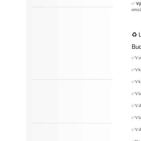
✅
Vý
umož
♻️ 
Bud
✅V o
✅V k
✅V k
✅V l
✅V d
✅V lo
✅V d