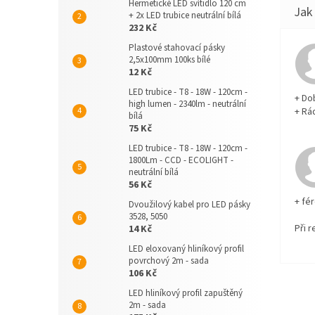
Hermetické LED svítidlo 120 cm
+ 2x LED trubice neutrální bílá
232 Kč
Plastové stahovací pásky
2,5x100mm 100ks bílé
12 Kč
LED trubice - T8 - 18W - 120cm -
+ Do
high lumen - 2340lm - neutrální
+ Rá
bílá
75 Kč
LED trubice - T8 - 18W - 120cm -
1800Lm - CCD - ECOLIGHT -
neutrální bílá
56 Kč
+ fé
Dvoužilový kabel pro LED pásky
3528, 5050
Při 
14 Kč
LED eloxovaný hliníkový profil
povrchový 2m - sada
106 Kč
LED hliníkový profil zapuštěný
2m - sada