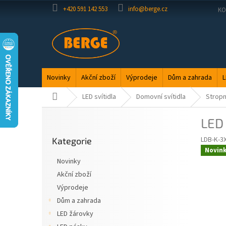
Přejít
+420 591 142 553
info@berge.cz
KO
na
obsah
Novinky
Akční zboží
Výprodeje
Dům a zahrada
L
Domů
LED svítidla
Domovní svítidla
Stropní
P
LED 
o
Přeskočit
s
LDB-K-3
Kategorie
kategorie
t
Novin
r
Novinky
a
Akční zboží
n
Výprodeje
n
í
Dům a zahrada
p
LED žárovky
a