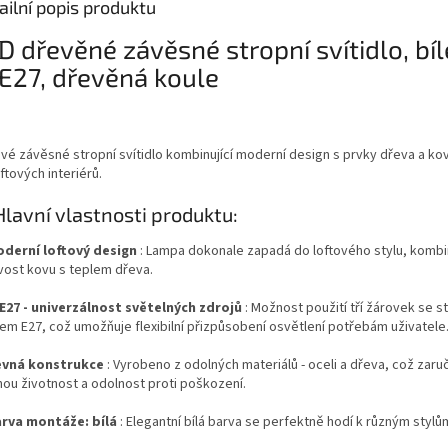
ailní popis produktu
D dřevěné závěsné stropní svítidlo, bíl
E27, dřevěná koule
vé závěsné stropní svítidlo kombinující moderní design s prvky dřeva a kov
ftových interiérů.
Hlavní vlastnosti produktu:
derní loftový design
: Lampa dokonale zapadá do loftového stylu, kombi
vost kovu s teplem dřeva.
E27 - univerzálnost světelných zdrojů
: Možnost použití tří žárovek se 
tem E27, což umožňuje flexibilní přizpůsobení osvětlení potřebám uživatele
vná konstrukce
: Vyrobeno z odolných materiálů - oceli a dřeva, což zaru
hou životnost a odolnost proti poškození.
rva montáže: bílá
: Elegantní bílá barva se perfektně hodí k různým stylům