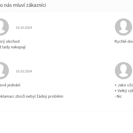
Hodnocení obchodu je 5 z 5 hvězdiček.
14.10.2024
brý obchod
Rychlé do
d tady nakupují
Hodnocení obchodu je 5 z 5 hvězdiček.
10.10.2024
rové jednání
+ Jako vž
+ Velký vý
reklamaci zboží nebyl žádný problém
- Nic