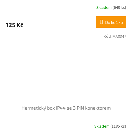
Skladem
(649 ks)
Průměrné
hodnocení
produktu
Do košíku
125 Kč
je
3,8
z
Kód:
MA0347
5
hvězdiček.
Hermetický box IP44 se 3 PIN konektorem
Skladem
(1185 ks)
Průměrné