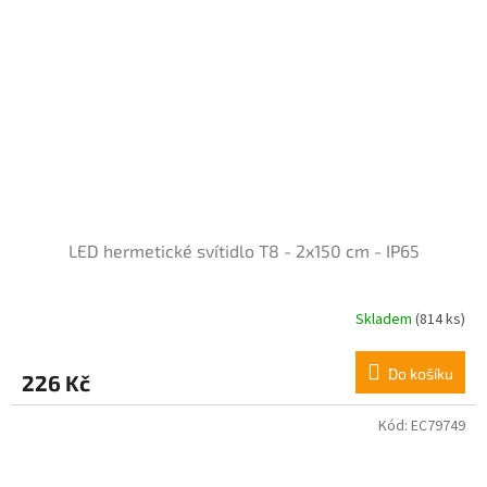
5
hvězdiček.
LED hermetické svítidlo T8 - 2x150 cm - IP65
Skladem
(814 ks)
Do košíku
226 Kč
Kód:
EC79749