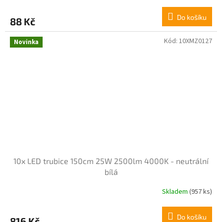
hodnocení
produktu
Do košíku
88 Kč
je
4,1
z
Kód:
10XMZ0127
Novinka
5
hvězdiček.
10x LED trubice 150cm 25W 2500lm 4000K - neutrální
bílá
Skladem
(957 ks)
Do košíku
816 Kč