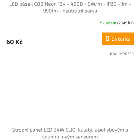
LED pásek COB Neon 12V - 480D - 9W/m - IP20 - 1m -
990lm - neutrální barva
Skladem
(2349 ks)
Do košíku
60 Kč
Kód:
MP0338
Stropní panel LED 24W CLIO, kulatý, s pohybovým a
soumrakovým senzorem