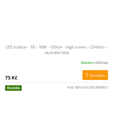
LED trubice - T8 - 18W - 120cm - high lumen - 2340lm -
neutrální bílá
Skladem
(1032 ks)
Průměrné
hodnocení
produktu
Do košíku
75 Kč
je
4,1
z
Kód:
4XPLA-8719514959972
Novinka
5
hvězdiček.