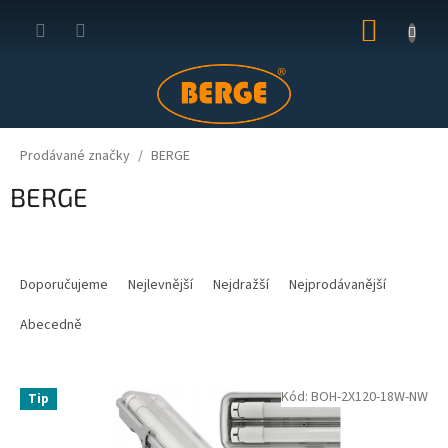
Přejít
NÁKUP
na
obsah
KOŠÍK
Prodávané značky
BERGE
BERGE
Ř
a
Doporučujeme
Nejlevnější
Nejdražší
Nejprodávanější
z
e
Abecedně
n
í
V
p
Kód:
BOH-2X120-18W-NW
Tip
ý
r
p
o