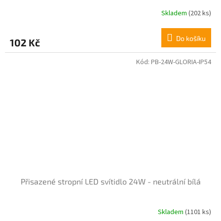
Skladem
(202 ks)
Průměrné
hodnocení
produktu
Do košíku
102 Kč
je
4,0
z
Kód:
PB-24W-GLORIA-IP54
5
hvězdiček.
Přisazené stropní LED svítidlo 24W - neutrální bílá
Skladem
(1101 ks)