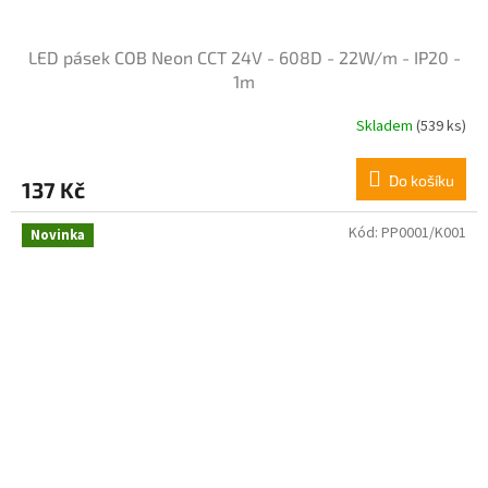
LED pásek COB Neon CCT 24V - 608D - 22W/m - IP20 -
1m
Skladem
(539 ks)
Průměrné
hodnocení
produktu
Do košíku
137 Kč
je
4,3
z
Kód:
PP0001/K001
Novinka
5
hvězdiček.