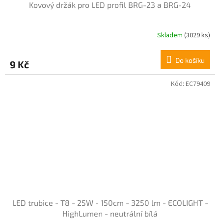
Kovový držák pro LED profil BRG-23 a BRG-24
Skladem
(3029 ks)
Průměrné
hodnocení
produktu
Do košíku
9 Kč
je
4,5
z
Kód:
EC79409
5
hvězdiček.
LED trubice - T8 - 25W - 150cm - 3250 lm - ECOLIGHT -
HighLumen - neutrální bílá