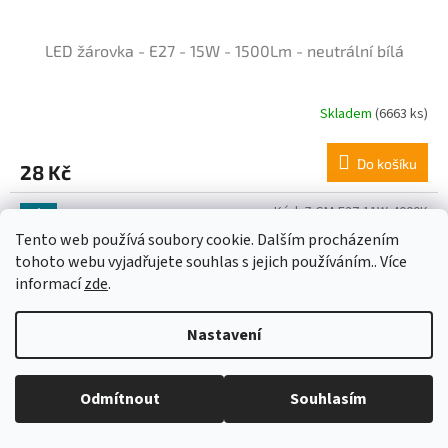
LED žárovka - E27 - 15W - 1500Lm - neutrální bílá
Skladem
(6663 ks)
Do košíku
28 Kč
Kód:
Z-SM-E27-11W-4000K
Tip
Tento web používá soubory cookie. Dalším procházením
tohoto webu vyjadřujete souhlas s jejich používáním.. Více
informací
zde
.
Nastavení
Odmítnout
Souhlasím