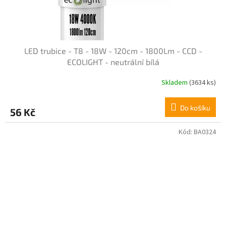
LED trubice - T8 - 18W - 120cm - 1800Lm - CCD -
ECOLIGHT - neutrální bílá
Skladem
(3634 ks)
Průměrné
hodnocení
produktu
Do košíku
56 Kč
je
4,4
z
Kód:
BA0324
5
hvězdiček.