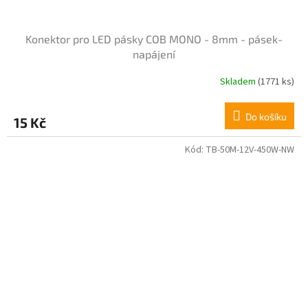
Konektor pro LED pásky COB MONO - 8mm - pásek-
napájení
Skladem
(1771 ks)
Průměrné
hodnocení
produktu
Do košíku
15 Kč
je
5,0
z
Kód:
TB-50M-12V-450W-NW
5
hvězdiček.