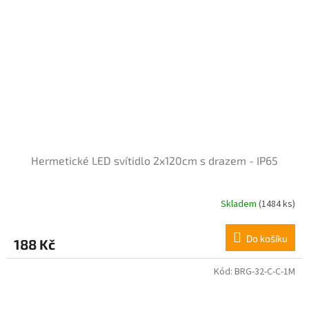
5
hvězdiček.
Hermetické LED svítidlo 2x120cm s drazem - IP65
Skladem
(1484 ks)
Průměrné
hodnocení
produktu
Do košíku
188 Kč
je
5,0
z
Kód:
BRG-32-C-C-1M
5
hvězdiček.