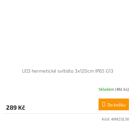
LED hermetické svítidlo 3x120cm IP65 G13
Skladem
(461 ks)
Průměrné
hodnocení
produktu
Do košíku
289 Kč
je
4,3
z
Kód:
4XMZ0138
5
hvězdiček.