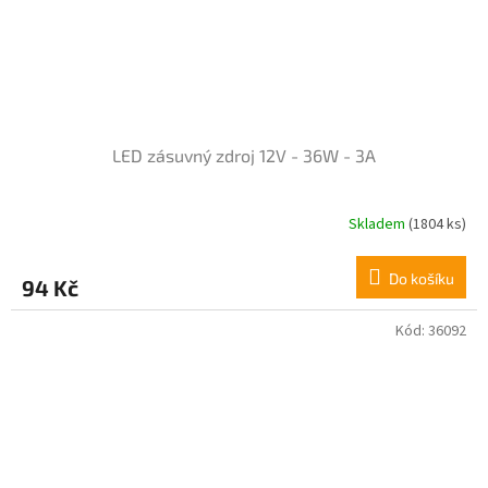
LED zásuvný zdroj 12V - 36W - 3A
Skladem
(1804 ks)
Průměrné
hodnocení
produktu
Do košíku
94 Kč
je
4,0
z
Kód:
36092
5
hvězdiček.