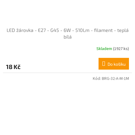
LED žárovka - E27 - G45 - 6W - 510Lm - filament - teplá
bílá
Skladem
(1927 ks)
Průměrné
hodnocení
produktu
Do košíku
18 Kč
je
4,2
z
Kód:
BRG-32-A-M-1M
5
hvězdiček.