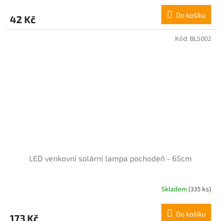
hodnocení
produktu
Do košíku
42 Kč
je
5,0
z
Kód:
BLS002
5
hvězdiček.
LED venkovní solární lampa pochodeň - 65cm
Skladem
(335 ks)
Průměrné
hodnocení
produktu
Do košíku
173 Kč
je