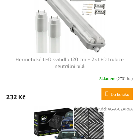
i
d
s
u
p
k
r
t
o
ů
d
u
k
t
Hermetické LED svítidlo 120 cm + 2x LED trubice
ů
neutrální bílá
Skladem
(2731 ks)
Průměrné
hodnocení
produktu
Do košíku
232 Kč
je
4,6
z
Kód:
AG-A-CZARNA
5
hvězdiček.