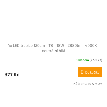
4x LED trubice 120cm - T8 - 18W - 2880lm - 4000K -
neutrální bílá
Skladem
(7778 ks)
Průměrné
hodnocení
produktu
Do košíku
377 Kč
je
4,3
z
Kód:
BRG-30-A-M-2M
5
hvězdiček.