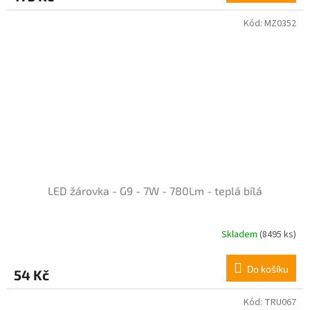
5,0
z
Kód:
MZ0352
5
hvězdiček.
LED žárovka - G9 - 7W - 780Lm - teplá bílá
Skladem
(8495 ks)
Průměrné
hodnocení
produktu
Do košíku
54 Kč
je
4,0
z
Kód:
TRU067