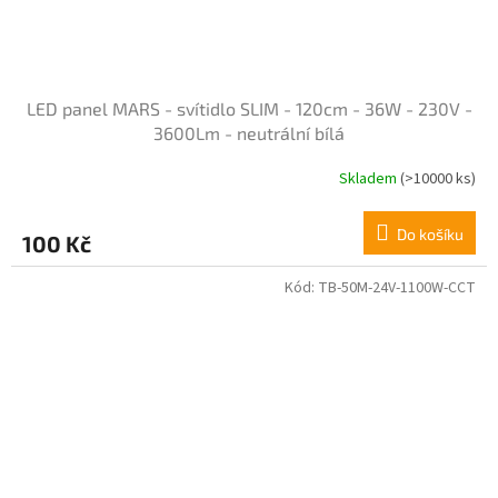
LED panel MARS - svítidlo SLIM - 120cm - 36W - 230V -
3600Lm - neutrální bílá
Skladem
(>10000 ks)
Průměrné
hodnocení
produktu
Do košíku
100 Kč
je
3,8
z
Kód:
TB-50M-24V-1100W-CCT
5
hvězdiček.