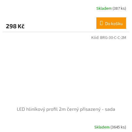
Skladem
(387 ks)
Do košíku
298 Kč
Kód:
BRG-30-C-C-2M
LED hliníkový profil 2m černý přisazený - sada
Skladem
(3645 ks)
Průměrné