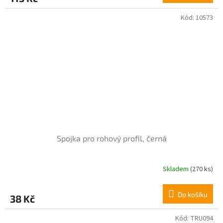
Kód:
10573
Spojka pro rohový profil, černá
Skladem
(270 ks)
Průměrné
hodnocení
produktu
Do košíku
38 Kč
je
5,0
z
Kód:
TRU094