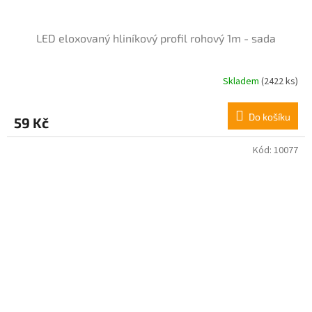
LED eloxovaný hliníkový profil rohový 1m - sada
Skladem
(2422 ks)
Průměrné
hodnocení
produktu
Do košíku
59 Kč
je
4,4
z
Kód:
10077
5
hvězdiček.