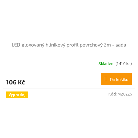
LED eloxovaný hliníkový profil povrchový 2m - sada
Skladem
(1410 ks)
Průměrné
hodnocení
produktu
Do košíku
106 Kč
je
4,0
z
Kód:
MZ0226
Výprodej
5
hvězdiček.