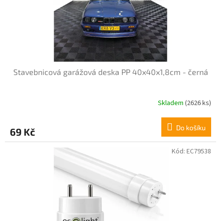
Stavebnicová garážová deska PP 40x40x1,8cm - černá
Skladem
(2626 ks)
Průměrné
hodnocení
produktu
Do košíku
69 Kč
je
5,0
z
Kód:
EC79538
5
hvězdiček.