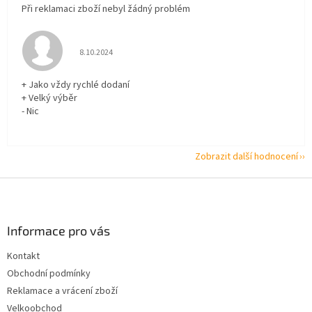
Při reklamaci zboží nebyl žádný problém
Hodnocení obchodu je 5 z 5 hvězdiček.
8.10.2024
+ Jako vždy rychlé dodaní
+ Velký výběr
- Nic
Zobrazit další hodnocení
Z
á
p
a
Informace pro vás
t
Kontakt
í
Obchodní podmínky
Reklamace a vrácení zboží
Velkoobchod