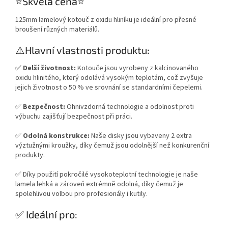
⭐️Skvělá cena⭐️
125mm lamelový kotouč z oxidu hliníku je ideální pro přesné
broušení různých materiálů.
⚠️Hlavní vlastnosti produktu:
✅
Delší životnost:
Kotouče jsou vyrobeny z kalcinovaného
oxidu hlinitého, který odolává vysokým teplotám, což zvyšuje
jejich životnost o 50 % ve srovnání se standardními čepelemi.
✅
Bezpečnost:
Ohnivzdorná technologie a odolnost proti
výbuchu zajišťují bezpečnost při práci.
✅
Odolná konstrukce:
Naše disky jsou vybaveny 2 extra
výztužnými kroužky, díky čemuž jsou odolnější než konkurenční
produkty.
✅ Díky použití pokročilé vysokoteplotní technologie je naše
lamela lehká a zároveň extrémně odolná, díky čemuž je
spolehlivou volbou pro profesionály i kutily.
✅ Ideální pro: