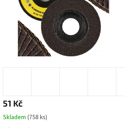
51 Kč
Měrná
Skladem
(758 ks)
cena: