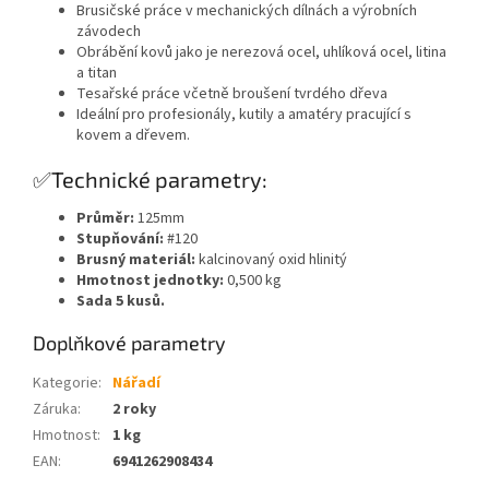
Brusičské práce v mechanických dílnách a výrobních
závodech
Obrábění kovů jako je nerezová ocel, uhlíková ocel, litina
a titan
Tesařské práce včetně broušení tvrdého dřeva
Ideální pro profesionály, kutily a amatéry pracující s
kovem a dřevem.
✅Technické parametry:
Průměr:
125mm
Stupňování:
#120
Brusný materiál:
kalcinovaný oxid hlinitý
Hmotnost jednotky:
0,500 kg
Sada 5 kusů.
Doplňkové parametry
Kategorie
:
Nářadí
Záruka
:
2 roky
Hmotnost
:
1 kg
EAN
:
6941262908434