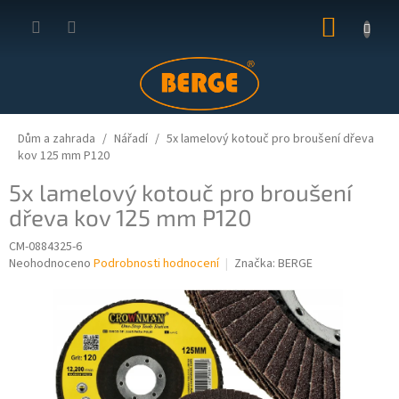
Přejít
NÁKUP
na
obsah
KOŠÍK
Dům a zahrada
Nářadí
5x lamelový kotouč pro broušení dřeva
kov 125 mm P120
5x lamelový kotouč pro broušení
dřeva kov 125 mm P120
CM-0884325-6
Průměrné
Neohodnoceno
Podrobnosti hodnocení
Značka:
BERGE
hodnocení
produktu
je
0,0
z
5
hvězdiček.