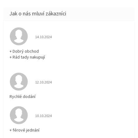
Hodnocení obchodu je 5 z 5 hvězdiček.
14.10.2024
+ Dobrý obchod
+ Rád tady nakupují
Hodnocení obchodu je 5 z 5 hvězdiček.
12.10.2024
Rychlé dodání
Hodnocení obchodu je 5 z 5 hvězdiček.
10.10.2024
+ férové jednání