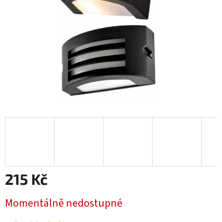
215 Kč
Měrná
Momentálně nedostupné
cena: