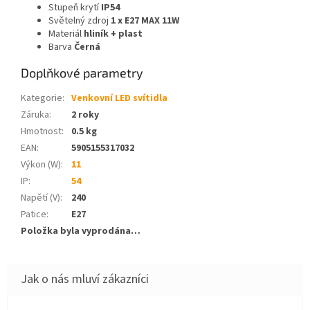
Stupeň krytí
IP54
Světelný zdroj
1 x E27 MAX 11W
Materiál
hliník + plast
Barva
Černá
Doplňkové parametry
Kategorie
:
Venkovní LED svítidla
Záruka
:
2 roky
Hmotnost
:
0.5 kg
EAN
:
5905155317032
Výkon (W)
:
11
IP
:
54
Napětí (V)
:
240
Patice
:
E27
Položka byla vyprodána…