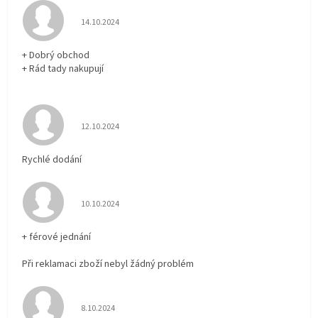
Hodnocení obchodu je 5 z 5 hvězdiček.
14.10.2024
+ Dobrý obchod
+ Rád tady nakupují
Hodnocení obchodu je 5 z 5 hvězdiček.
12.10.2024
Rychlé dodání
Hodnocení obchodu je 5 z 5 hvězdiček.
10.10.2024
+ férové jednání
Při reklamaci zboží nebyl žádný problém
Hodnocení obchodu je 5 z 5 hvězdiček.
8.10.2024