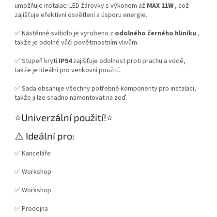
umožňuje instalaci LED žárovky s výkonem až
MAX 11W
, což
zajišťuje efektivní osvětlení a úsporu energie.
✅ Nástěnné svítidlo je vyrobeno z
odolného černého hliníku
,
takže je odolné vůči povětrnostním vlivům.
✅ Stupeň krytí
IP54
zajišťuje odolnost proti prachu a vodě,
takže je ideální pro venkovní použití.
✅ Sada obsahuje všechny potřebné komponenty pro instalaci,
takže ji lze snadno namontovat na zeď.
⭐Univerzální použití!⭐
⚠️ Ideální pro:
✅ Kanceláře
✅ Workshop
✅ Workshop
✅ Prodejna