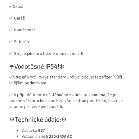
✅Sklad
✅ Garáž
✅ Domácnost
✅ Suterén
✅ Stejně jako pro běžné domácí použití
☂️Vodotěsné IP54!❄️
✅Stupeň krytí IP54 je standard určující odolnost zařízení vůči
vnějším podmínkám.
✅ V případě tohoto nástěnného svítidla to znamená, že je
odolné vůči prachu a vodě ze všech stran postříkání, takže je
vhodné pro venkovní použití.
⚙️Technické údaje:⚙️
Zásuvka
E27
Vstupní napětí
220-240V AC