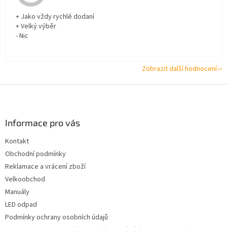
+ Jako vždy rychlé dodaní
+ Velký výběr
- Nic
Zobrazit další hodnocení
Z
á
p
a
Informace pro vás
t
Kontakt
í
Obchodní podmínky
Reklamace a vrácení zboží
Velkoobchod
Manuály
LED odpad
Podmínky ochrany osobních údajů