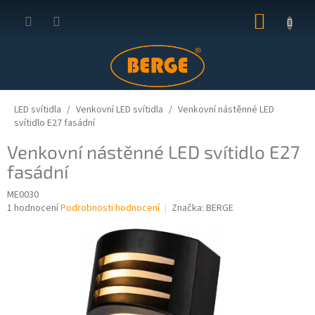
Přejít
NÁKUP
na
obsah
KOŠÍK
LED svítidla
Venkovní LED svítidla
Venkovní nástěnné LED
svítidlo E27 fasádní
Venkovní nástěnné LED svítidlo E27
fasádní
ME0030
Průměrné
1 hodnocení
Podrobnosti hodnocení
Značka:
BERGE
hodnocení
produktu
je
5,0
z
5
hvězdiček.