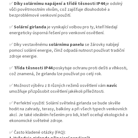
✅
Díky solárnímu napájení a třídě těsnosti IP44
je odolný
vůči povětrnostním vlivům, což zajišťuje dlouhodobé a
bezproblémové venkovní použití.
✅
Solární girlanda
je vynikající volbou pro ty, kteří hledají
energeticky úsporná řešení pro venkovní osvětlení.
✅ Díky vestavěnému
solárnímu panelu
se žárovky nabíjejí
pomocí solární energie, čímž odpadá nutnost používat tradiční
zdroje energie.
✅
Třída těsnosti IP44
poskytuje ochranu proti dešti a vlhkosti,
což znamená, že girlandu lze používat po celý rok.
✅ Možnost výběru z 8 různých režimů osvětlení vám
navíc
umožňuje přizpůsobit osvětlení jakékoli příležitosti.
✅ Perfektní využití: Solární světelná girlanda se bude skvěle
hodit na zahrady, terasy, balkóny a při všech typech venkovních
akcí. Je také ideálním řešením pro lidi, kteří oceňují ekologické a
ekonomické světelné zdroje.
✅ Často kladené otázky (FAQ):