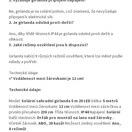
1. Vyžaduje girlanda připojení napájení?
Ne, girlanda je na solární pohon, což znamená, že nevyžaduje
připojení k elektrické síti.
2. Je girlanda odolná proti dešti?
Ano, díky třídě těsnosti IP44 je girlanda odolná proti dešti a
vlhkosti.
3. Jaké režimy osvětlení jsou k dispozici?
Girlanda nabízí 8 různých režimů osvětlení, které lze měnit podle
nálady a potřeb.
Technické údaje:
✅ Vzdálenost mezi žárovkami je 12 cm!
Technické údaje:
Model:
Solární zahradní girlanda 5 m 20 LED
Délka:
5 metrů
Vzdálenost mezi žárovkami:
12 cm
Vzdálenost mezi zástrčkou a
prvním přesahem
230 cm
Třída těsnosti:
IP44
Napájení:
Solární
Další vlastnosti:
Držák pro montáž na lano nad žárovky .
Včetně žárovek:
ANO, 20 kusů!
Možnost změny osvětlení:
Ano,
8 režimů!