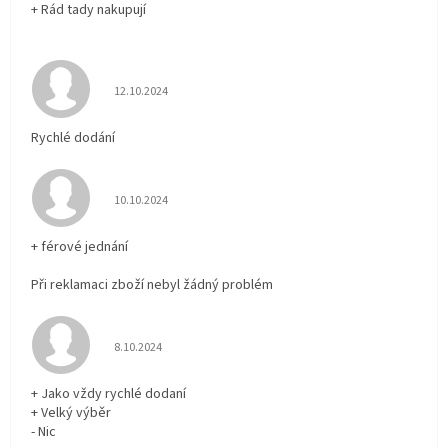
+ Rád tady nakupují
Hodnocení obchodu je 5 z 5 hvězdiček.
12.10.2024
Rychlé dodání
Hodnocení obchodu je 5 z 5 hvězdiček.
10.10.2024
+ férové jednání
Při reklamaci zboží nebyl žádný problém
Hodnocení obchodu je 5 z 5 hvězdiček.
8.10.2024
+ Jako vždy rychlé dodaní
+ Velký výběr
- Nic