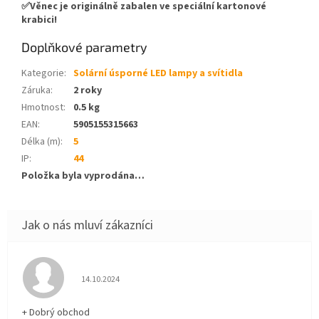
✅Věnec je originálně zabalen ve speciální kartonové
krabici!
Doplňkové parametry
Kategorie
:
Solární úsporné LED lampy a svítidla
Záruka
:
2 roky
Hmotnost
:
0.5 kg
EAN
:
5905155315663
Délka (m)
:
5
IP
:
44
Položka byla vyprodána…
Hodnocení obchodu je 5 z 5 hvězdiček.
14.10.2024
+ Dobrý obchod