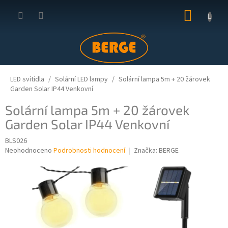
Přejít
NÁKUP
na
obsah
KOŠÍK
LED svítidla
Solární LED lampy
Solární lampa 5m + 20 žárovek
Garden Solar IP44 Venkovní
Solární lampa 5m + 20 žárovek
Garden Solar IP44 Venkovní
BLS026
Průměrné
Neohodnoceno
Podrobnosti hodnocení
Značka:
BERGE
hodnocení
produktu
je
0,0
z
5
hvězdiček.