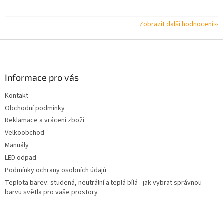
Zobrazit další hodnocení
Z
á
p
a
Informace pro vás
t
Kontakt
í
Obchodní podmínky
Reklamace a vrácení zboží
Velkoobchod
Manuály
LED odpad
Podmínky ochrany osobních údajů
Teplota barev: studená, neutrální a teplá bílá - jak vybrat správnou
barvu světla pro vaše prostory