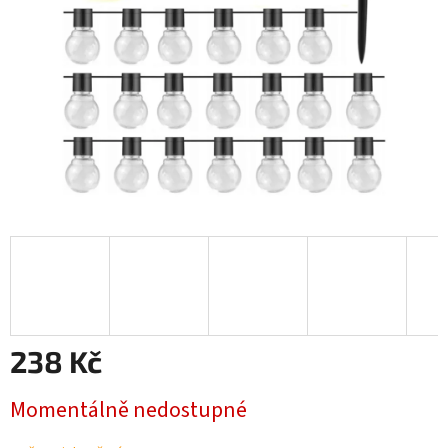
238 Kč
Měrná
Momentálně nedostupné
cena: