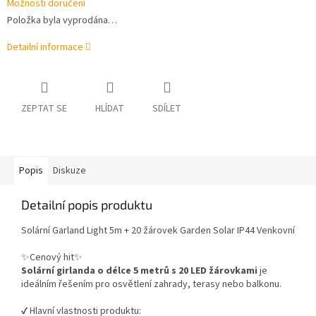
Možnosti doručení
Položka byla vyprodána…
Detailní informace
ZEPTAT SE
HLÍDAT
SDÍLET
Popis
Diskuze
Detailní popis produktu
Solární Garland Light 5m + 20 žárovek Garden Solar IP44 Venkovní
✨Cenový hit✨
Solární girlanda o délce 5 metrů s 20 LED žárovkami
je
ideálním řešením pro osvětlení zahrady, terasy nebo balkonu.
✔️ Hlavní vlastnosti produktu: