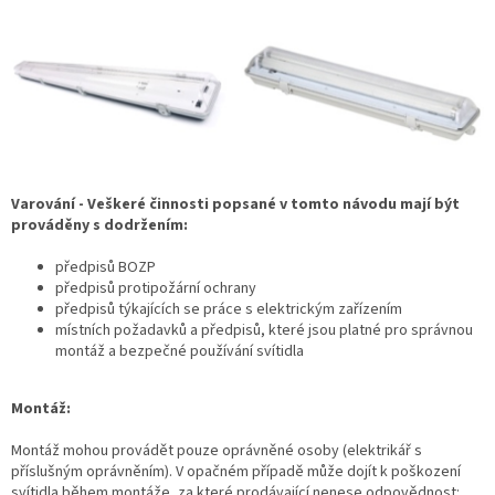
Varování - Veškeré činnosti popsané v tomto návodu mají být
prováděny s dodržením:
předpisů BOZP
předpisů protipožární ochrany
předpisů týkajících se práce s elektrickým zařízením
místních požadavků a předpisů, které jsou platné pro správnou
montáž a bezpečné používání svítidla
Montáž:
Montáž mohou provádět pouze oprávněné osoby (elektrikář s
příslušným oprávněním). V opačném případě může dojít k poškození
svítidla během montáže, za které prodávající nenese odpovědnost: