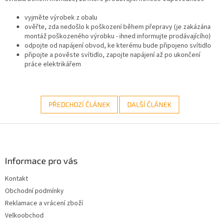
vyjměte výrobek z obalu
ověřte, zda nedošlo k poškození během přepravy (je zakázána
montáž poškozeného výrobku - ihned informujte prodávajícího)
odpojte od napájení obvod, ke kterému bude připojeno svítidlo
připojte a pověste svítidlo, zapojte napájení až po ukončení
práce elektrikářem
PŘEDCHOZÍ ČLÁNEK
DALŠÍ ČLÁNEK
Z
á
p
a
Informace pro vás
t
Kontakt
í
Obchodní podmínky
Reklamace a vrácení zboží
Velkoobchod