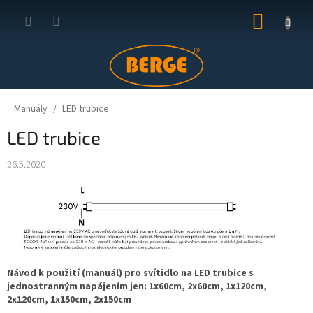
Přejít
NÁKUP
na
obsah
KOŠÍK
Manuály
LED trubice
LED trubice
26.5.2020
Návod k použití (manuál) pro svítidlo na LED trubice s
jednostranným napájením jen: 1x60cm, 2x60cm, 1x120cm,
2x120cm, 1x150cm, 2x150cm