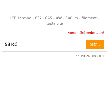
LED žárovka - E27 - G45 - 4W - 340Lm - filament -
teplá bílá
Momentálně nedostupné
Průměrné
hodnocení
produktu
53 Kč
DETAIL
je
4,7
Kód:
PHL-9290036032
z
5
hvězdiček.