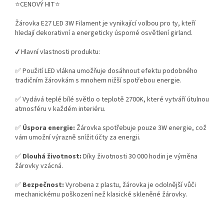
⭐CENOVÝ HIT⭐
Žárovka E27 LED 3W Filament je vynikající volbou pro ty, kteří
hledají dekorativní a energeticky úsporné osvětlení girland.
✔️ Hlavní vlastnosti produktu:
✅ Použití LED vlákna umožňuje dosáhnout efektu podobného
tradičním žárovkám s mnohem nižší spotřebou energie.
✅ Vydává teplé bílé světlo o teplotě 2700K, které vytváří útulnou
atmosféru v každém interiéru.
✅
Úspora energie:
Žárovka spotřebuje pouze 3W energie, což
vám umožní výrazně snížit účty za energii.
✅
Dlouhá životnost:
Díky životnosti 30 000 hodin je výměna
žárovky vzácná.
✅
Bezpečnost:
Vyrobena z plastu, žárovka je odolnější vůči
mechanickému poškození než klasické skleněné žárovky.