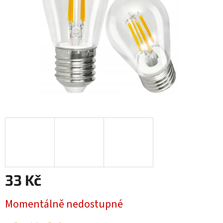
33 Kč
Měrná
Momentálně nedostupné
cena: