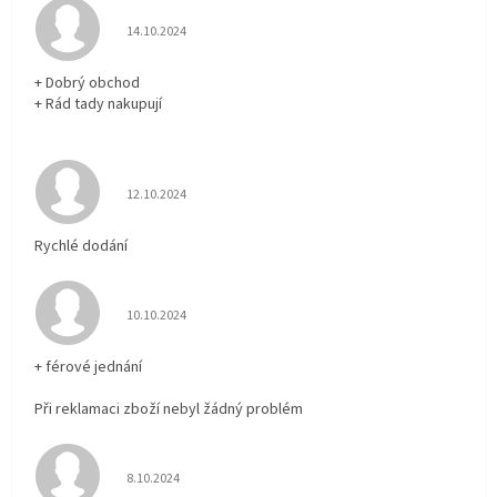
Hodnocení obchodu je 5 z 5 hvězdiček.
14.10.2024
+ Dobrý obchod
+ Rád tady nakupují
Hodnocení obchodu je 5 z 5 hvězdiček.
12.10.2024
Rychlé dodání
Hodnocení obchodu je 5 z 5 hvězdiček.
10.10.2024
+ férové jednání
Při reklamaci zboží nebyl žádný problém
Hodnocení obchodu je 5 z 5 hvězdiček.
8.10.2024