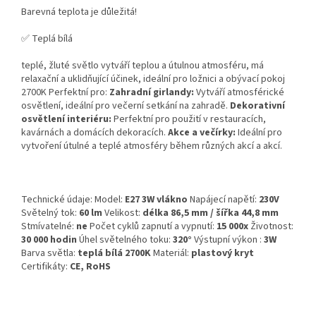
Barevná teplota je důležitá!
✅ Teplá bílá
teplé, žluté světlo vytváří teplou a útulnou atmosféru, má
relaxační a uklidňující účinek, ideální pro ložnici a obývací pokoj
2700K Perfektní pro:
Zahradní girlandy:
Vytváří atmosférické
osvětlení, ideální pro večerní setkání na zahradě.
Dekorativní
osvětlení interiéru:
Perfektní pro použití v restauracích,
kavárnách a domácích dekoracích.
Akce a večírky:
Ideální pro
vytvoření útulné a teplé atmosféry během různých akcí a akcí.
Technické údaje: Model:
E27 3W vlákno
Napájecí napětí:
230V
Světelný tok:
60 lm
Velikost:
délka 86,5 mm / šířka 44,8 mm
Stmívatelné:
ne
Počet cyklů zapnutí a vypnutí:
15 000x
Životnost:
30 000 hodin
Úhel světelného toku:
320°
Výstupní výkon :
3W
Barva světla:
teplá bílá 2700K
Materiál:
plastový kryt
Certifikáty:
CE, RoHS