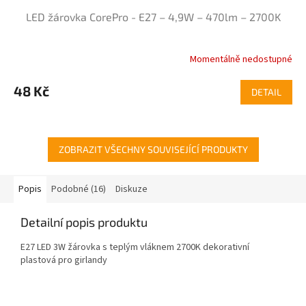
LED žárovka CorePro - E27 – 4,9W – 470lm – 2700K
Momentálně nedostupné
Průměrné
hodnocení
produktu
48 Kč
DETAIL
je
4,0
z
5
ZOBRAZIT VŠECHNY SOUVISEJÍCÍ PRODUKTY
hvězdiček.
Popis
Podobné (16)
Diskuze
Detailní popis produktu
E27 LED 3W žárovka s teplým vláknem 2700K dekorativní
plastová pro girlandy