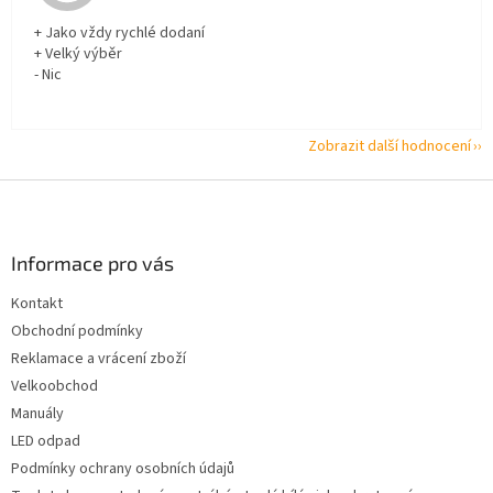
+ Jako vždy rychlé dodaní
+ Velký výběr
- Nic
Zobrazit další hodnocení
Z
á
p
a
Informace pro vás
t
Kontakt
í
Obchodní podmínky
Reklamace a vrácení zboží
Velkoobchod
Manuály
LED odpad
Podmínky ochrany osobních údajů