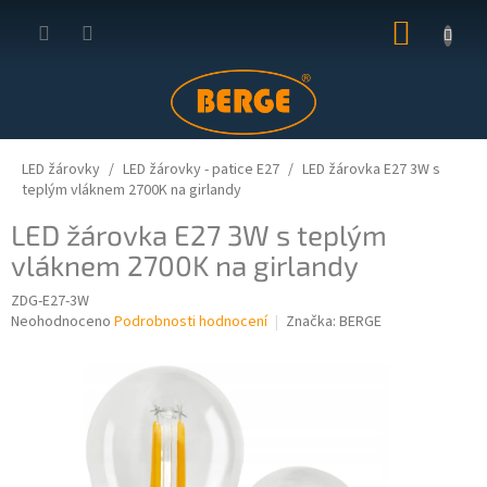
Přejít
NÁKUP
na
obsah
KOŠÍK
LED žárovky
LED žárovky - patice E27
LED žárovka E27 3W s
teplým vláknem 2700K na girlandy
LED žárovka E27 3W s teplým
vláknem 2700K na girlandy
ZDG-E27-3W
Průměrné
Neohodnoceno
Podrobnosti hodnocení
Značka:
BERGE
hodnocení
produktu
je
0,0
z
5
hvězdiček.