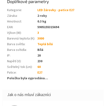
Doplňkové parametry
Kategorie
:
LED žárovky - patice E27
Záruka
:
2 roky
Hmotnost
:
0.3 kg
EAN
:
5905155315694
Výkon (W)
:
3
Barevná teplota (K)
:
3000
Barva světla
:
Teplá bílá
Barva svítidla
:
Bílá
IP
:
20
Napětí (V)
:
230
Světelný tok (Lm)
:
60
Patice
:
E27
Položka byla vyprodána…