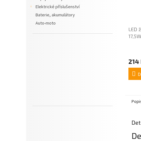
Elektrické příslušenství
Baterie, akumulátory
Auto-moto
LED ž
17,5W
Core
Průmě
hodno
214
produ
je
5,0
D
z
5
hvězdi
Popi
Det
De