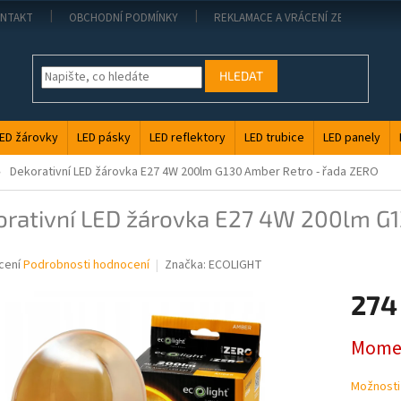
NTAKT
OBCHODNÍ PODMÍNKY
REKLAMACE A VRÁCENÍ ZBOŽÍ
HLEDAT
ED žárovky
LED pásky
LED reflektory
LED trubice
LED panely
Dekorativní LED žárovka E27 4W 200lm G130 Amber Retro - řada ZERO
orativní LED žárovka E27 4W 200lm G1
1
né
cení
Podrobnosti hodnocení
Značka:
ECOLIGHT
ní
274
u
Měrná
Momen
cena:
ek.
Možnosti