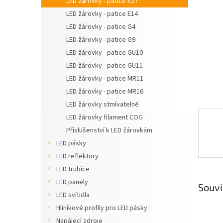
LED žárovky - patice E27
n
LED žárovky - patice E14
e
LED žárovky - patice G4
l
LED žárovky - patice G9
LED žárovky - patice GU10
LED žárovky - patice GU11
LED žárovky - patice MR11
LED žárovky - patice MR16
LED žárovky stmívatelné
LED žárovky filament COG
Příslušenství k LED žárovkám
LED pásky
LED reflektory
LED trubice
LED panely
Souvi
LED svítidla
Hliníkové profily pro LED pásky
Napájecí zdroje