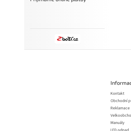
Z
á
p
a
t
Informac
í
Kontakt
Obchodní 
Reklamace a
Velkoobch
Manuály
LED odpad