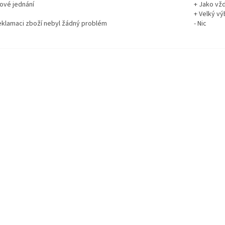
rové jednání
+ Jako vž
+ Velký vý
reklamaci zboží nebyl žádný problém
- Nic