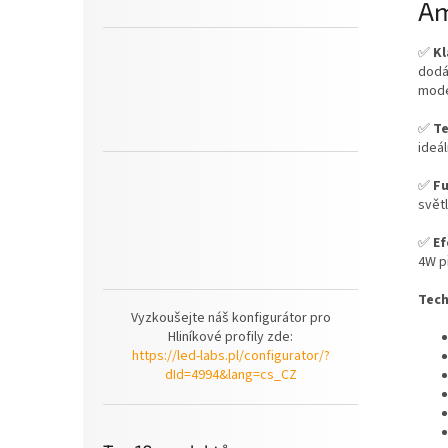
Am
✅
Kl
dodá
mode
✅
Te
ideá
✅
Fu
světl
✅
Ef
4W p
Tech
Vyzkoušejte náš konfigurátor pro
Hliníkové profily zde:
https://led-labs.pl/configurator/?
dId=4994&lang=cs_CZ