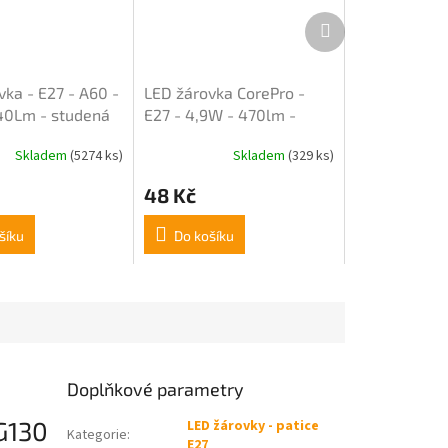
Další
produkt
vka - E27 - A60 -
LED žárovka CorePro -
40Lm - studená
E27 - 4,9W - 470lm -
6500K
Skladem
(5274 ks)
Skladem
(329 ks)
Průměrné
hodnocení
48 Kč
produktu
je
5,0
šíku
Do košíku
z
5
hvězdiček.
Doplňkové parametry
G130
LED žárovky - patice
Kategorie
:
E27