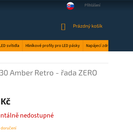
Přihlášení
VELKOOBCHOD
MANUÁLY
LED ODPAD
PODMÍNKY OCHRANY O
NÁKUPNÍ
Prázdný košík
KOŠÍK
LED svítidla
Hliníkové profily pro LED pásky
Napájecí zdroje
Elektri
30 Amber Retro - řada ZERO
 Kč
tálně nedostupné
 doručení