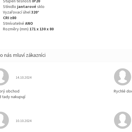
Stupeň těsnosti
IP20
Stínidlo
jantarové
sklo
Vyzařovací úhel
320°
CRI ≥80
Stmívatelné
ANO
Rozměry (mm)
171 x 130 x 80
Hodnocení obchodu je 5 z 5 hvězdiček.
14.10.2024
brý obchod
Rychlé do
d tady nakupují
Hodnocení obchodu je 5 z 5 hvězdiček.
10.10.2024