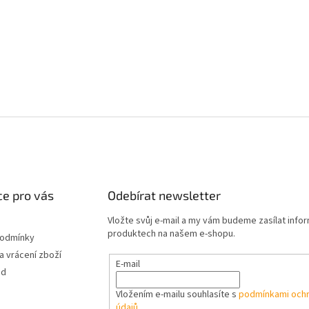
e pro vás
Odebírat newsletter
Vložte svůj e-mail a my vám budeme zasílat info
produktech na našem e-shopu.
podmínky
 vrácení zboží
E-mail
od
Vložením e-mailu souhlasíte s
podmínkami ochr
údajů