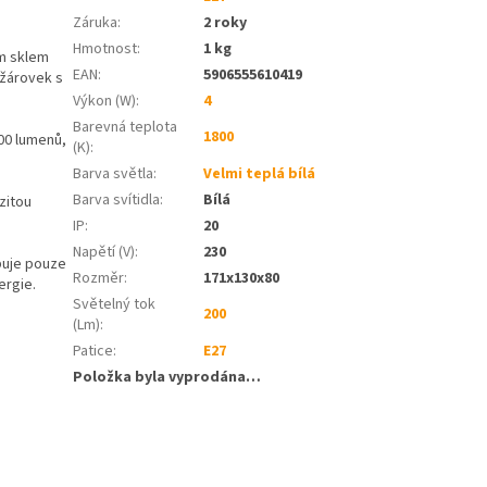
Záruka
:
2 roky
Hmotnost
:
1 kg
ým sklem
EAN
:
5906555610419
 žárovek s
Výkon (W)
:
4
Barevná teplota
1800
200 lumenů,
(K)
:
Barva světla
:
Velmi teplá bílá
Barva svítidla
:
Bílá
zitou
IP
:
20
Napětí (V)
:
230
buje pouze
Rozměr
:
171x130x80
ergie.
Světelný tok
200
(Lm)
:
Patice
:
E27
Položka byla vyprodána…