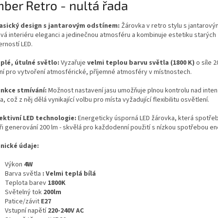
ber Retro - nultá řada
asický design s jantarovým odstínem:
Žárovka v retro stylu s jantarov
vá interiéru eleganci a jedinečnou atmosféru a kombinuje estetiku starých
rností LED.
plé, útulné světlo:
Vyzařuje
velmi teplou barvu světla (1800 K)
o síle 
lní pro vytvoření atmosférické, příjemné atmosféry v místnostech.
nkce stmívání:
Možnost nastavení jasu umožňuje plnou kontrolu nad inten
a, což z něj dělá vynikající volbu pro místa vyžadující flexibilitu osvětlení.
ektivní LED technologie:
Energeticky úsporná LED žárovka, která spotře
ři generování 200 lm - skvělá pro každodenní použití s nízkou spotřebou en
nické údaje:
Výkon
4W
Barva světla
: Velmi teplá bílá
Teplota barev
1800K
Světelný tok
200lm
Patice/závit
E27
Vstupní napětí
220-240V AC