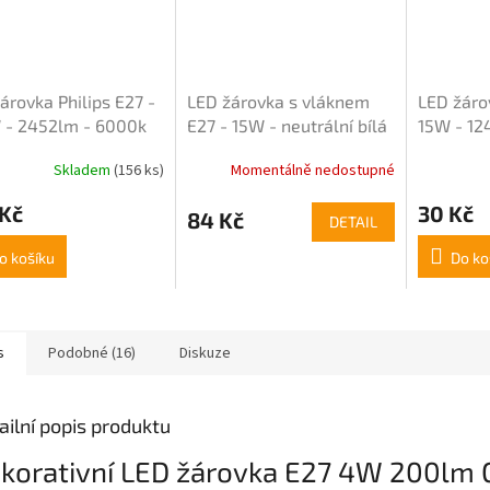
árovka Philips E27 -
LED žárovka s vláknem
LED žáro
 - 2452lm - 6000k
E27 - 15W - neutrální bílá
15W - 12
pro Premium
bílá
Skladem
(156 ks)
Momentálně nedostupné
rné
Průměrné
cení
hodnocení
 Kč
30 Kč
ktu
produktu
84 Kč
DETAIL
je
5,0
o košíku
Do ko
z
5
ček.
hvězdiček.
s
Podobné (16)
Diskuze
ailní popis produktu
korativní LED žárovka E27 4W 200lm 