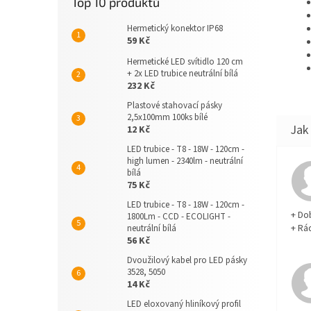
Top 10 produktů
Hermetický konektor IP68
59 Kč
Hermetické LED svítidlo 120 cm
+ 2x LED trubice neutrální bílá
232 Kč
Plastové stahovací pásky
2,5x100mm 100ks bílé
12 Kč
LED trubice - T8 - 18W - 120cm -
high lumen - 2340lm - neutrální
bílá
75 Kč
LED trubice - T8 - 18W - 120cm -
+ Do
1800Lm - CCD - ECOLIGHT -
+ Rá
neutrální bílá
56 Kč
Dvoužilový kabel pro LED pásky
3528, 5050
14 Kč
LED eloxovaný hliníkový profil