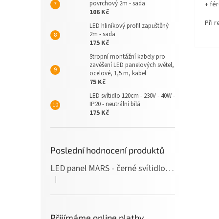
povrchový 2m - sada
+ fé
106 Kč
Při 
LED hliníkový profil zapuštěný
2m - sada
175 Kč
Stropní montážní kabely pro
zavěšení LED panelových světel,
ocelové, 1,5 m, kabel
75 Kč
LED svítidlo 120cm - 230V - 40W -
IP20 - neutrální bílá
175 Kč
Poslední hodnocení produktů
LED panel MARS - černé svítidlo SLIM - 120cm - 36W - 230V - 3600Lm - neutrální bílá
|
Hodnocení produktu je 5 z 5 hvězdiček.
Přijímáme online platby