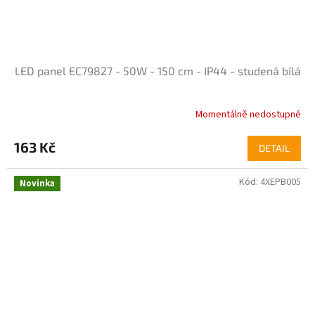
LED panel EC79827 - 50W - 150 cm - IP44 - studená bílá
Momentálně nedostupné
Průměrné
hodnocení
produktu
163 Kč
DETAIL
je
4,2
Kód:
4XEPB005
z
Novinka
5
hvězdiček.