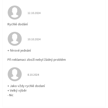
Hodnocení obchodu je 5 z 5 hvězdiček.
12.10.2024
Rychlé dodání
Hodnocení obchodu je 5 z 5 hvězdiček.
10.10.2024
+ férové jednání
Při reklamaci zboží nebyl žádný problém
Hodnocení obchodu je 5 z 5 hvězdiček.
8.10.2024
+ Jako vždy rychlé dodaní
+ Velký výběr
- Nic