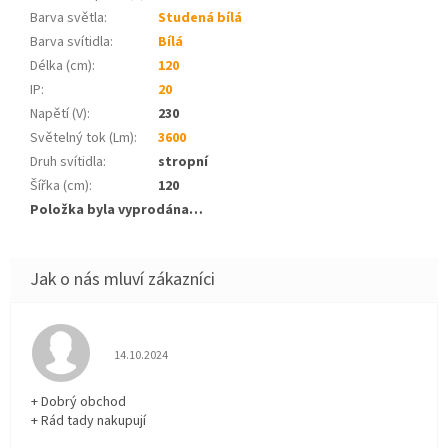
Barva světla
:
Studená bílá
Barva svítidla
:
Bílá
Délka (cm)
:
120
IP
:
20
Napětí (V)
:
230
Světelný tok (Lm)
:
3600
Druh svítidla
:
stropní
Šířka (cm)
:
120
Položka byla vyprodána…
Hodnocení obchodu je 5 z 5 hvězdiček.
14.10.2024
+ Dobrý obchod
+ Rád tady nakupují