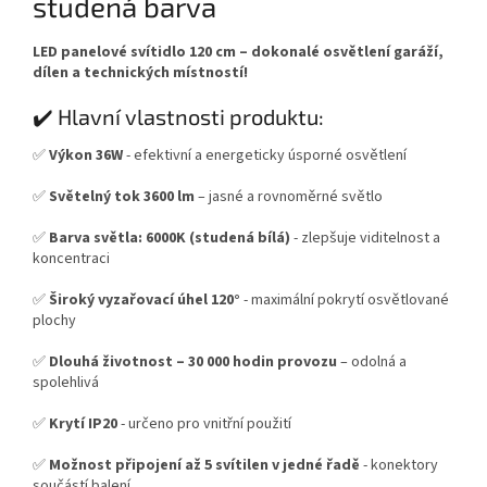
studená barva
LED panelové svítidlo 120 cm – dokonalé osvětlení garáží,
dílen a technických místností!
✔️ Hlavní vlastnosti produktu:
✅
Výkon 36W
- efektivní a energeticky úsporné osvětlení
✅
Světelný tok 3600 lm
– jasné a rovnoměrné světlo
✅
Barva světla: 6000K (studená bílá)
- zlepšuje viditelnost a
koncentraci
✅
Široký vyzařovací úhel 120°
- maximální pokrytí osvětlované
plochy
✅
Dlouhá životnost – 30 000 hodin provozu
– odolná a
spolehlivá
✅
Krytí IP20
- určeno pro vnitřní použití
✅
Možnost připojení až 5 svítilen v jedné řadě
- konektory
součástí balení