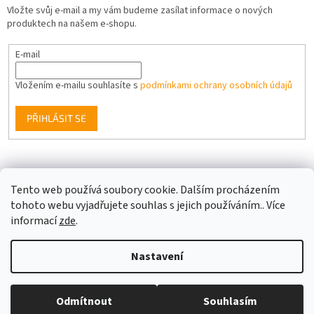
Vložte svůj e-mail a my vám budeme zasílat informace o nových
produktech na našem e-shopu.
E-mail
Vložením e-mailu souhlasíte s
podmínkami ochrany osobních údajů
PŘIHLÁSIT SE
Facebook
Tento web používá soubory cookie. Dalším procházením
tohoto webu vyjadřujete souhlas s jejich používáním.. Více
informací
zde
.
Vytvořil Shoptet
Nastavení
Copyright 2026
Berge LED
. Všechna práva vyhrazena.
Upravit
Odmítnout
Souhlasím
nastavení cookies