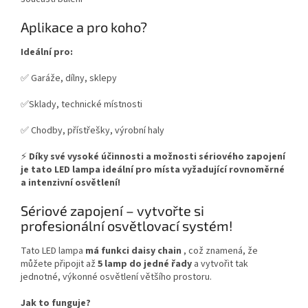
Aplikace a pro koho?
Ideální pro:
✅ Garáže, dílny, sklepy
✅Sklady, technické místnosti
✅ Chodby, přístřešky, výrobní haly
⚡
Díky své vysoké účinnosti a možnosti sériového zapojení
je tato LED lampa ideální pro místa vyžadující rovnoměrné
a intenzivní osvětlení!
Sériové zapojení – vytvořte si
profesionální osvětlovací systém!
Tato LED lampa
má funkci daisy chain
, což znamená, že
můžete připojit až
5 lamp do jedné řady
a vytvořit tak
jednotné, výkonné osvětlení většího prostoru.
Jak to funguje?