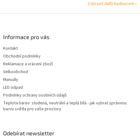
Zobrazit další hodnocení
Z
á
p
a
Informace pro vás
t
Kontakt
í
Obchodní podmínky
Reklamace a vrácení zboží
Velkoobchod
Manuály
LED odpad
Podmínky ochrany osobních údajů
Teplota barev: studená, neutrální a teplá bílá - jak vybrat správnou
barvu světla pro vaše prostory
Odebírat newsletter