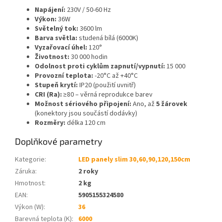
Napájení:
230V / 50-60 Hz
Výkon:
36W
Světelný tok:
3600 lm
Barva světla:
studená bílá (6000K)
Vyzařovací úhel:
120°
Životnost:
30 000 hodin
Odolnost proti cyklům zapnutí/vypnutí:
15 000
Provozní teplota:
-20°C až +40°C
Stupeň krytí:
IP20 (použití uvnitř)
CRI (Ra):
≥80 – věrná reprodukce barev
Možnost sériového připojení:
Ano, až
5 žárovek
(konektory jsou součástí dodávky)
Rozměry:
délka 120 cm
Doplňkové parametry
Kategorie
:
LED panely slim 30,60,90,120,150cm
Záruka
:
2 roky
Hmotnost
:
2 kg
EAN
:
5905155324580
Výkon (W)
:
36
Barevná teplota (K)
:
6000