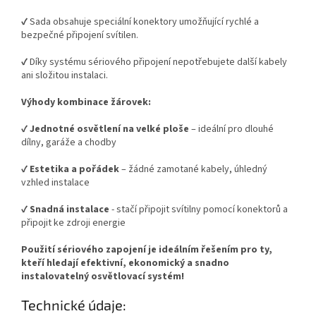
✔️ Sada obsahuje speciální konektory umožňující rychlé a
bezpečné připojení svítilen.
✔️ Díky systému sériového připojení nepotřebujete další kabely
ani složitou instalaci.
Výhody kombinace žárovek:
✔️
Jednotné osvětlení na velké ploše
– ideální pro dlouhé
dílny, garáže a chodby
✔️
Estetika a pořádek
– žádné zamotané kabely, úhledný
vzhled instalace
✔️
Snadná instalace
- stačí připojit svítilny pomocí konektorů a
připojit ke zdroji energie
Použití sériového zapojení je ideálním řešením pro ty,
kteří hledají efektivní, ekonomický a snadno
instalovatelný osvětlovací systém!
Technické údaje: