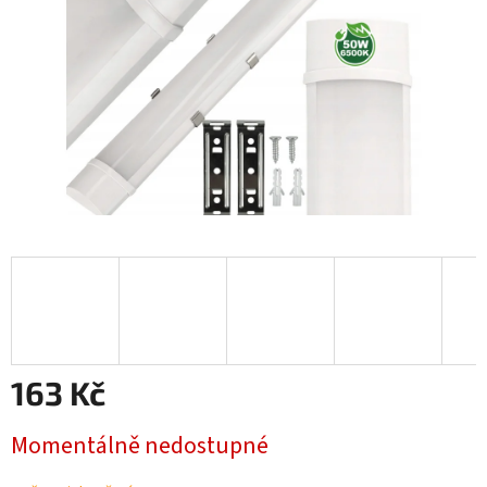
163 Kč
Měrná
Momentálně nedostupné
cena: