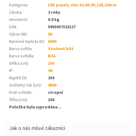
Kategorie
:
LED panely slim 30,60,90,120,150cm
Záruka
:
2 roky
Hmotnost
:
0.9 kg
EAN
:
5903657322127
Výkon (W)
:
50
Barevná teplota (K)
:
6000
Barva světla
:
Studená bílá
Barva svítidla
:
Bílá
Délka (cm)
:
150
IP
:
44
Napětí (V)
:
230
Světelný tok (Lm)
:
4600
Druh svítidla
:
stropní
Šířka (cm)
:
150
Položka byla vyprodána…