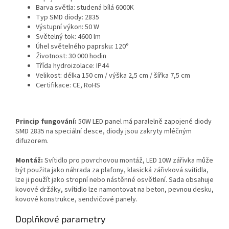
Barva světla: studená bílá 6000K
Typ SMD diody: 2835
Výstupní výkon: 50 W
Světelný tok: 4600 lm
Úhel světelného paprsku: 120°
Životnost: 30 000 hodin
Třída hydroizolace: IP44
Velikost: délka 150 cm / výška 2,5 cm / šířka 7,5 cm
Certifikace: CE, RoHS
Princip fungování:
50W LED panel má paralelně zapojené diody
SMD 2835 na speciální desce, diody jsou zakryty mléčným
difuzorem.
Montáž:
Svítidlo pro povrchovou montáž, LED 10W zářivka může
být použita jako náhrada za plafony, klasická zářivková svítidla,
lze ji použít jako stropní nebo nástěnné osvětlení. Sada obsahuje
kovové držáky, svítidlo lze namontovat na beton, pevnou desku,
kovové konstrukce, sendvičové panely.
Doplňkové parametry