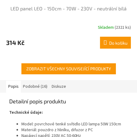
LED panel LEO - 150cm - 70W - 230V - neutrální bílá
Skladem
(2321 ks)
Průměrné
hodnocení
produktu
314 Kč
Do košíku
je
5,0
z
5
hvězdiček.
ZOBRAZIT VŠECHNY SOUVISEJÍCÍ PRODUKTY
Popis
Podobné (16)
Diskuze
Detailní popis produktu
Technické údaje:
Model: povrchové tenké svítidlo LED lampa 50W 150cm
Materiál: pouzdro z hliníku, difuzor z PC
Napájecí napětí: 230V AC 50-60Hz