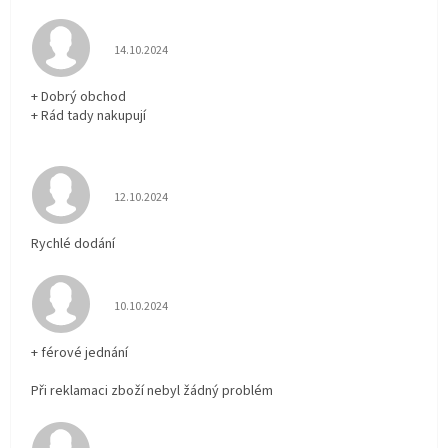
Hodnocení obchodu je 5 z 5 hvězdiček.
14.10.2024
+ Dobrý obchod
+ Rád tady nakupují
Hodnocení obchodu je 5 z 5 hvězdiček.
12.10.2024
Rychlé dodání
Hodnocení obchodu je 5 z 5 hvězdiček.
10.10.2024
+ férové jednání
Při reklamaci zboží nebyl žádný problém
Hodnocení obchodu je 5 z 5 hvězdiček.