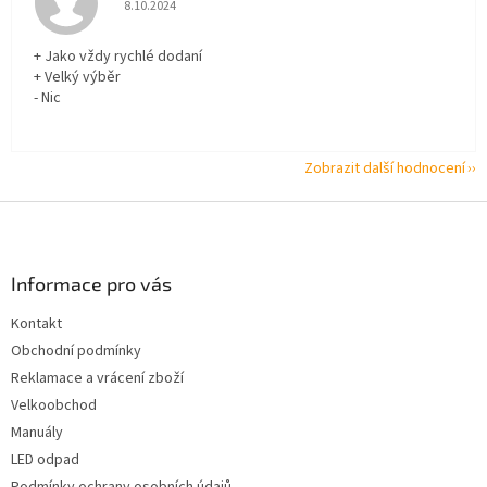
8.10.2024
+ Jako vždy rychlé dodaní
+ Velký výběr
- Nic
Zobrazit další hodnocení
Z
á
p
a
Informace pro vás
t
Kontakt
í
Obchodní podmínky
Reklamace a vrácení zboží
Velkoobchod
Manuály
LED odpad
Podmínky ochrany osobních údajů