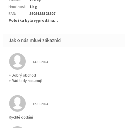
Záruka
:
2 roky
Hmotnost
:
1 kg
EAN
:
5905155323507
Položka byla vyprodána…
Hodnocení obchodu je 5 z 5 hvězdiček.
14.10.2024
+ Dobrý obchod
+ Rád tady nakupují
Hodnocení obchodu je 5 z 5 hvězdiček.
12.10.2024
Rychlé dodání