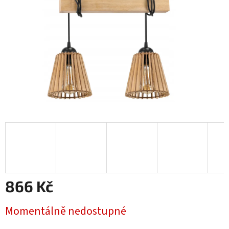
866 Kč
Měrná
Momentálně nedostupné
cena: