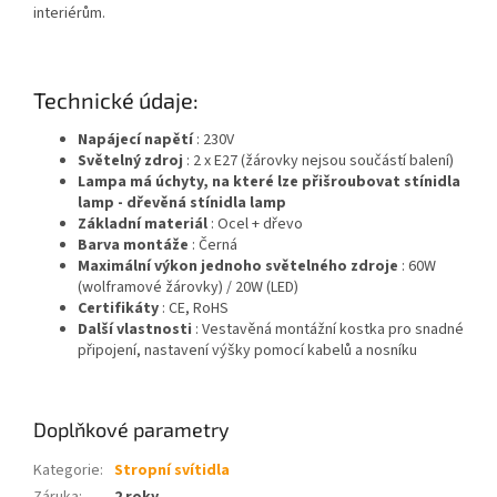
interiérům.
Technické údaje:
Napájecí napětí
: 230V
Světelný zdroj
: 2 x E27 (žárovky nejsou součástí balení)
Lampa má úchyty, na které lze přišroubovat stínidla
lamp - dřevěná stínidla lamp
Základní materiál
: Ocel + dřevo
Barva montáže
: Černá
Maximální výkon jednoho světelného zdroje
: 60W
(wolframové žárovky) / 20W (LED)
Certifikáty
: CE, RoHS
Další vlastnosti
: Vestavěná montážní kostka pro snadné
připojení, nastavení výšky pomocí kabelů a nosníku
Doplňkové parametry
Kategorie
:
Stropní svítidla