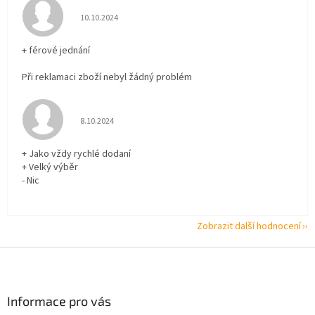
Hodnocení obchodu je 5 z 5 hvězdiček.
10.10.2024
+ férové jednání
Při reklamaci zboží nebyl žádný problém
Hodnocení obchodu je 5 z 5 hvězdiček.
8.10.2024
+ Jako vždy rychlé dodaní
+ Velký výběr
- Nic
Zobrazit další hodnocení
Z
á
p
a
Informace pro vás