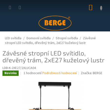
Přejít
NÁKUP
na
obsah
KOŠÍK
LED svítidla
Domovní svítidla
Stropní svítidla
Závěsné
stropní LED svítidlo, dřevěný trám, 2xE27 kuželový lustr
Závěsné stropní LED svítidlo,
dřevěný trám, 2xE27 kuželový lustr
LDB-K-2XE27/2XLUCA04
Průměrné
1 hodnocení
Podrobnosti hodnocení
Značka:
BERGE
Novinka
hodnocení
produktu
je
5,0
z
5
hvězdiček.