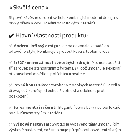
⭐️Skvělá cena⭐️
Stylové závěsné stropní svítidlo kombinující moderní design s
prvky dřeva a kovu, ideální do loftových interiérů.
✔️ Hlavní vlastnosti produktu:
✅
Moderní loftový design
: Lampa dokonale zapadá do
loftového stylu, kombinuje syrovost kovu s teplem dřeva.
✅
2xE27 - univerzálnost světelných zdrojů
: Možnost použití
tří žárovek se standardním závitem E27, což umožňuje flexibilní
přizpůsobení osvětlení potřebám uživatele.
✅
Pevná konstrukce
: Vyrobeno z odolných materiálů - oceli a
dřeva, což zaručuje dlouhou životnost a odolnost proti
poškození.
✅
Barva montáže: černá
: Elegantní černá barva se perfektně
hodí k různým stylům interiéru.
✅
Výškové nastavení
: Svítidlo je vybaveno táhly umožňujícími
výškové nastavení, což umožňuje přizpůsobit osvětlení různým