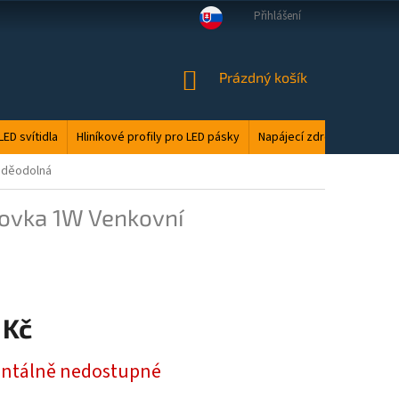
Přihlášení
VELKOOBCHOD
MANUÁLY
LED ODPAD
PODMÍNKY OCHRANY O
NÁKUPNÍ
Prázdný košík
KOŠÍK
LED svítidla
Hliníkové profily pro LED pásky
Napájecí zdroje
Elektri
voděodolná
rovka 1W Venkovní
 Kč
tálně nedostupné