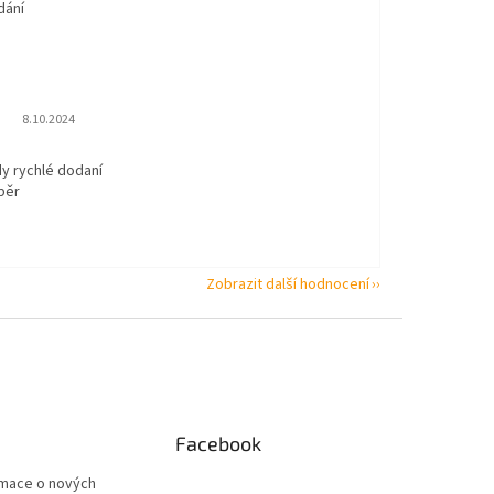
dání
Hodnocení obchodu je 5 z 5 hvězdiček.
8.10.2024
dy rychlé dodaní
běr
Zobrazit další hodnocení
Facebook
rmace o nových