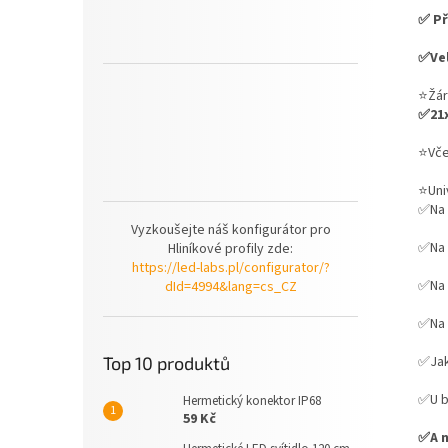
✅ Př
✅Vel
⭐️Žá
✅21x
⭐️Vč
⭐️Un
✅Na 
Vyzkoušejte náš konfigurátor pro
✅Na 
Hliníkové profily zde:
https://led-labs.pl/configurator/?
✅Na 
dId=4994&lang=cs_CZ
✅Na 
✅Jak
Top 10 produktů
✅U b
Hermetický konektor IP68
59 Kč
✅A n