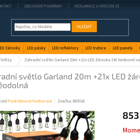
NTAKT
OBCHODNÍ PODMÍNKY
REKLAMACE A VRÁCENÍ ZBOŽÍ
HLEDAT
ED žárovky
LED pásky
LED reflektory
LED trubice
LED panely
 řetězy
Zahradní světlo Garland 20m +21x LED žárovka 1W Venkovní 
radní světlo Garland 20m +21x LED žá
ěodolná
né
cení
Podrobnosti hodnocení
Značka:
BERGE
ní
853
u
Měrná
Momen
cena: