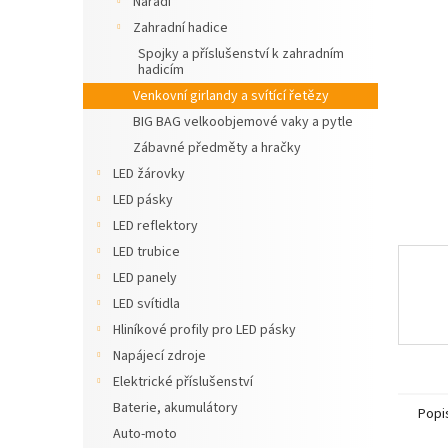
Nářadí
hvězdič
n
Zahradní hadice
e
Spojky a příslušenství k zahradním
l
hadicím
Venkovní girlandy a svítící řetězy
BIG BAG velkoobjemové vaky a pytle
Zábavné předměty a hračky
LED žárovky
LED pásky
LED reflektory
LED trubice
LED panely
LED svítidla
Hliníkové profily pro LED pásky
Napájecí zdroje
Elektrické příslušenství
Baterie, akumulátory
Popi
Auto-moto