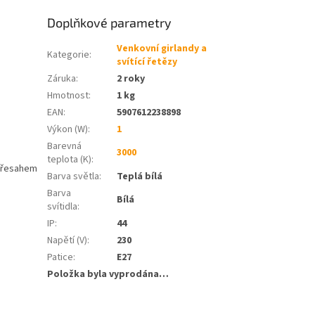
Doplňkové parametry
Venkovní girlandy a
Kategorie
:
svítící řetězy
Záruka
:
2 roky
Hmotnost
:
1 kg
EAN
:
5907612238898
Výkon (W)
:
1
Barevná
3000
teplota (K)
:
 přesahem
Barva světla
:
Teplá bílá
Barva
Bílá
svítidla
:
IP
:
44
Napětí (V)
:
230
Patice
:
E27
Položka byla vyprodána…