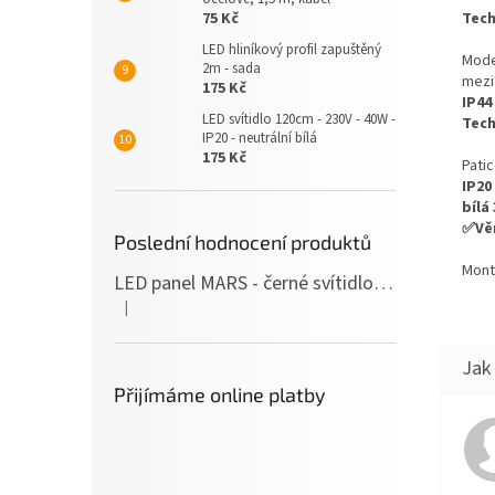
Tech
75 Kč
LED hliníkový profil zapuštěný
Mode
2m - sada
mezi
175 Kč
IP44
LED svítidlo 120cm - 230V - 40W -
Tech
IP20 - neutrální bílá
175 Kč
Pati
IP20
bílá
✅Věn
Poslední hodnocení produktů
Mont
LED panel MARS - černé svítidlo SLIM - 120cm - 36W - 230V - 3600Lm - neutrální bílá
|
Hodnocení produktu je 5 z 5 hvězdiček.
Přijímáme online platby