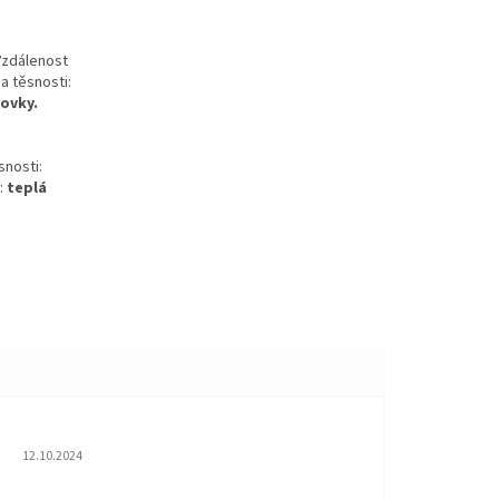
zdálenost
a těsnosti:
ovky.
snosti:
:
teplá
Hodnocení obchodu je 5 z 5 hvězdiček.
12.10.2024