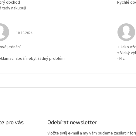
brý obchod
Rychlé do
d tady nakupují
Hodnocení obchodu je 5 z 5 hvězdiček.
10.10.2024
rové jednání
+ Jako vž
+ Velký vý
reklamaci zboží nebyl žádný problém
- Nic
e pro vás
Odebírat newsletter
Vložte svůj e-mail a my vám budeme zasílat info