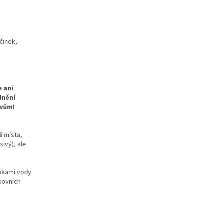
účinek,
e ani
dnění
ivům!
í místa,
sivý), ale
apkami vody
kovních