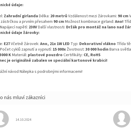
nické údaje:
l:
Zahradní girlanda
Délka:
20 metrů
Vzdálenost mezi žárovkami:
90 cm
V
 zástrčkou a prvním přesahem
90 cm
Možnost kombinace girland:
Ano!
Tříd
Napájecí napětí:
230V
Další vlastnosti:
Držák pro montáž na lano nad žár
nické údaje žárovky:
ce:
E27
Včetně žárovek:
Ano, 21x 1W LED
Typ:
Dekorativní vlákno
Třída tě
Počet cyklů zapnutí a vypnutí:
15 000x
Životnost:
30 000 hodin
Barva světla
 3000 K
Materiál:
plastové pouzdro
Certifikáty:
CE, RoHS
ec je originálně zabalen ve speciální kartonové krabici!
ážní návod Nálepka s podrobnými informacemi!
Hodnocení obchodu je 5 z 5 hvězdiček.
14.10.2024