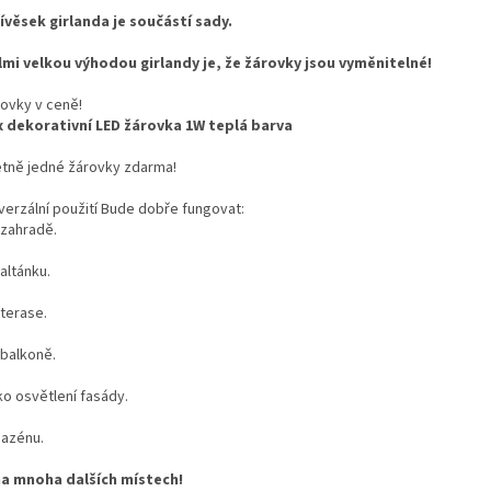
ívěsek girlanda je součástí sady.
mi velkou výhodou girlandy je, že žárovky jsou vyměnitelné!
rovky v ceně!
 dekorativní LED žárovka 1W teplá barva
etně jedné žárovky zdarma!
iverzální použití Bude dobře fungovat:
zahradě.
altánku.
terase.
balkoně.
o osvětlení fasády.
azénu.
a mnoha dalších místech!