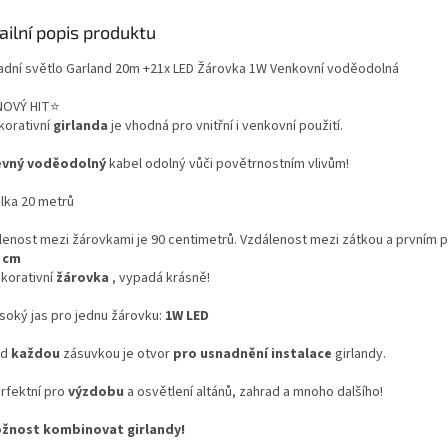
ailní popis produktu
adní světlo Garland 20m +21x LED Žárovka 1W Venkovní voděodolná
OVÝ HIT⭐
orativní
girlanda
je vhodná pro vnitřní i venkovní použití.
evný
voděodolný
kabel odolný vůči povětrnostním vlivům!
lka 20 metrů
lenost mezi žárovkami je 90 centimetrů. Vzdálenost mezi zátkou a prvním
0 cm
korativní
žárovka
, vypadá krásně!
soký jas pro jednu žárovku:
1W LED
ad
každou
zásuvkou je otvor
pro usnadnění instalace
girlandy.
rfektní pro
výzdobu
a osvětlení altánů, zahrad a mnoho dalšího!
nost kombinovat girlandy!