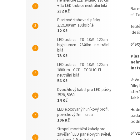
Hermetické LED svítidlo 120 cm
+ 2x LED trubice neutrální bílá
Barev
232 Kč
✅ Te
Plastové stahovací pásky
2,5x100mm 100ks bílé
teplé
12 Kč
ideál
LED trubice - T8 - 18W - 120cm -
✅Sty
high lumen - 2340lm - neutrální
bílá
75 Kč
Plas
nehn
LED trubice - T8 - 18W - 120cm -
inst
1800Lm - CCD - ECOLIGHT -
neutrální bílá
⚠️Vo
56 Kč
Díky 
Dvoužilový kabel pro LED pásky
kter
3528, 5050
také
14 Kč
Hod
LED eloxovaný hliníkový profil
povrchový 2m - sada
pada
106 Kč
podm
Stropní montážní kabely pro
✅ Vz
zavěšení LED panelových světel,
ocelové, 1,5 m, kabel