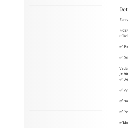
Det
Zahr
⭐CEN
✅Dek
✅ P
✅ Dé
Vzdá
je 9
✅ De
✅ Vy
✅
N
✅
Pe
✅Mož