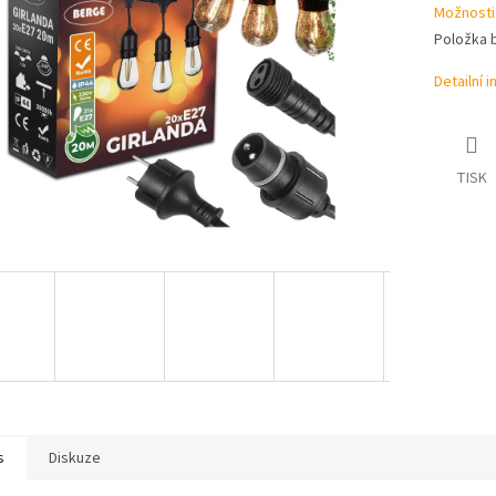
ek.
Možnosti
Položka 
Detailní 
TISK
s
Diskuze