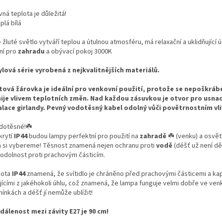
ná teplota je důležitá!
plá bílá
 žluté světlo vytváří teplou a útulnou atmosféru, má relaxační a uklidňující 
ní pro
zahradu
a obývací pokoj 3000K
lová série vyrobená z nejkvalitnějších materiálů.
tová žárovka je ideální pro venkovní použití, protože se nepoškráb
ije vlivem teplotních změn.
Nad každou zásuvkou je otvor pro usna
alace girlandy.
Pevný vodotěsný kabel odolný vůči povětrnostním vl
dotěsné!☘️
krytí
IP44
budou lampy perfektní pro použití na
zahradě
☘️ (venku) a osvětl
á si vybereme! Těsnost znamená nejen ochranu proti
vodě
(déšť už není dě
 odolnost proti prachovým částicím.
nota
IP44
znamená, že svítidlo je chráněno před prachovými částicemi a k
jícími z jakéhokoli úhlu, což znamená, že lampa funguje velmi dobře ve ven
ínkách a déšť jí nemůže ublížit!
dálenost mezi závity E27 je 90 cm!