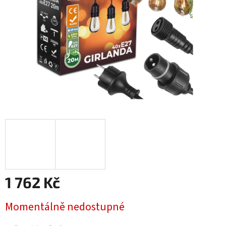
1 762 Kč
Měrná
Momentálně nedostupné
cena: