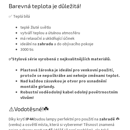
Barevná teplota je důležitá!
✅ Teplá bílá
teplé žluté světlo
vytváří teplou a útulnou atmosféru
má relaxační a uklidňující účinek
ideální na
zahradu
a do obývacího pokoje
3000 tis
✅Stylová série vyrobená z nejkvalitnějších materiálů.
Plastová žárovka je ideální pro venkovní použití,
protože se nepoškrábe ani nehnije změnami teplot.
Nad každou zásuvkou je otvor pro usnadnění
montáže girlandy.
Robustní voděodolný kabel odolný povětrnostním
vlivům!
⚠️Vodotěsné!☘️
Díky krytí
IP44
budou lampy perfektní pro použití na
zahradě
☘️
(venku) a osvětlí místa, která si vybereme! Těsnost znamená