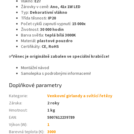
Vlákno:
E27
Žárovky v ceně:
Ano, 41x 1W LED
Typ:
Dekorativní vlákno
Třída těsnosti:
IP20
Počet cyklů zapnutí-vypnutí:
15 000x
Životnost:
30 000 hodin
Barva světla:
teplá bílá 3000K
Materiál:
plastové pouzdro
Certifikáty:
CE, RoHS
✅Věnec je originálně zabalen ve speciální krabičce!
Montážní návod
Samolepka s podrobnými informacemi!
Doplňkové parametry
Kategorie
:
Venkovní girlandy a svítící řetězy
Záruka
:
2 roky
Hmotnost
:
1 kg
EAN
:
5907612239789
Výkon (W)
:
1
Barevná teplota (K)
:
3000