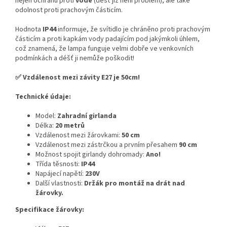
nejen ochranu proti
vodě
(déšť již není problém), ale také
odolnost proti prachovým částicím.
Hodnota
IP44
informuje, že svítidlo je chráněno proti prachovým
částicím a proti kapkám vody padajícím pod jakýmkoli úhlem,
což znamená, že lampa funguje velmi dobře ve venkovních
podmínkách a déšť ji nemůže poškodit!
✅ Vzdálenost mezi závity E27 je 50cm!
Technické údaje:
Model:
Zahradní girlanda
Délka:
20 metrů
Vzdálenost mezi žárovkami:
50 cm
Vzdálenost mezi zástrčkou a prvním přesahem
90 cm
Možnost spojit girlandy dohromady:
Ano!
Třída těsnosti:
IP44
Napájecí napětí:
230V
Další vlastnosti:
Držák pro montáž na drát nad
žárovky.
Specifikace žárovky: