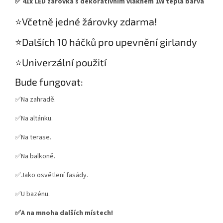
✅ 41x LED žárovka s dekorativním vláknem 1W teplá barva
⭐️Včetně jedné žárovky zdarma!
⭐️Dalších 10 háčků pro upevnění girlandy
⭐️Univerzální použití
Bude fungovat:
✅Na zahradě.
✅Na altánku.
✅Na terase.
✅Na balkoně.
✅Jako osvětlení fasády.
✅U bazénu.
✅A na mnoha dalších místech!