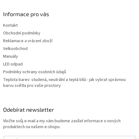
á
p
a
Informace pro vás
t
Kontakt
í
Obchodní podmínky
Reklamace a vrácení zboží
Velkoobchod
Manuály
LED odpad
Podmínky ochrany osobních údajů
Teplota barev: studená, neutrální a teplá bílá - jak vybrat správnou
barvu světla pro vaše prostory
Odebírat newsletter
Vložte svůj e-mail a my vám budeme zasílat informace o nových
produktech na našem e-shopu.