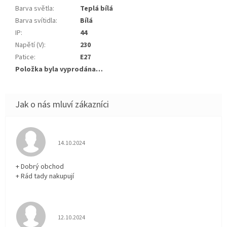
Barva světla
:
Teplá bílá
Barva svítidla
:
Bílá
IP
:
44
Napětí (V)
:
230
Patice
:
E27
Položka byla vyprodána…
Hodnocení obchodu je 5 z 5 hvězdiček.
14.10.2024
+ Dobrý obchod
+ Rád tady nakupují
Hodnocení obchodu je 5 z 5 hvězdiček.
12.10.2024