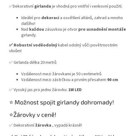
✅Dekorativní
girlanda
je vhodná pro vnitřní i venkovní použití.
Ideální pro
dekoraci
a osvětlení altánů, zahrad a mnoho
dalšího!
Nad
každou
zásuvkou je otvor
pro usnadnění montáže
girlandy.
✅ Robustní
voděodolný
kabel odolný vůči povětrnostním
vlivům!
✅ Girlanda délka 20 metrů
Vzdálenost mezi žárovkami je 50 centimetrů.
Vzdálenost mezi zástrčkou a prvním přesahem
90 cm
✅ Vysoký jas pro jednu žárovku:
1W LED
⭐️ Možnost spojit girlandy dohromady!
⭐️Žárovky v ceně!
✅ Dekorativní
žárovka
, vypadá krásně!