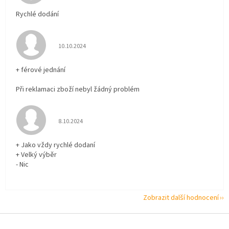
Rychlé dodání
Hodnocení obchodu je 5 z 5 hvězdiček.
10.10.2024
+ férové jednání
Při reklamaci zboží nebyl žádný problém
Hodnocení obchodu je 5 z 5 hvězdiček.
8.10.2024
+ Jako vždy rychlé dodaní
+ Velký výběr
- Nic
Zobrazit další hodnocení
Z