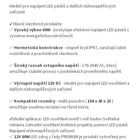
Ideální pro napájení LED pásků a dalších nízkonapěťových
zařízení!
✔️ Hlavní vlastnosti produktu:
✅
Vysoký výkon 60W
- poskytuje efektivní napájení LED pásků s
vysokou energetickou náročností.
✅
Hermetická konstrukce
- stupeň krytí IP67, zaručující plné
vodotěsné a prachotěsné vlastnosti.
✅
Široký rozsah vstupního napětí
- 176-264V AC, který
umožňuje stabilní provoz v podmínkách proměnného napětí.
✅
Výstupní napětí 12V DC
- ideální pro napájení LED osvětlení a
dalších nízkonapěťových zařízení.
✅
Kompaktní rozměry
- malé pouzdro (
158 x 43 x 23
)
umožňuje snadnou instalaci na různá místa.
✔️Ideální aplikace: LED osvětlení uvnitř i vně budov Světelná
reklama Zahradní osvětlení Kutilské projekty pomocí LED pásků
Napájení nízkonapěťových zařízení
✅
12V 60W
LED zdroj z řady PREMIUM je produkt vytvořený pro