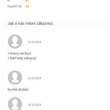
IP
:
67
Napětí (V)
:
12
Hodnocení obchodu je 5 z 5 hvězdiček.
14.10.2024
+ Dobrý obchod
+ Rád tady nakupují
Hodnocení obchodu je 5 z 5 hvězdiček.
12.10.2024
Rychlé dodání
Hodnocení obchodu je 5 z 5 hvězdiček.
10.10.2024