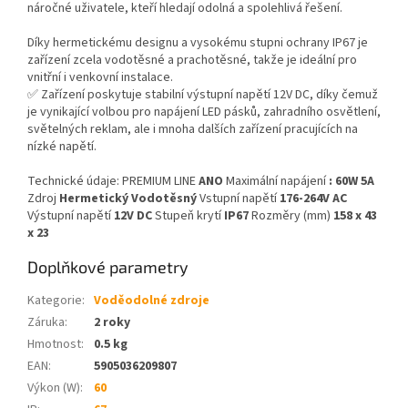
náročné uživatele, kteří hledají odolná a spolehlivá řešení.
Díky hermetickému designu a vysokému stupni ochrany IP67 je
zařízení zcela vodotěsné a prachotěsné, takže je ideální pro
vnitřní i venkovní instalace.
✅ Zařízení poskytuje stabilní výstupní napětí 12V DC, díky čemuž
je vynikající volbou pro napájení LED pásků, zahradního osvětlení,
světelných reklam, ale i mnoha dalších zařízení pracujících na
nízké napětí.
Technické údaje: PREMIUM LINE
ANO
Maximální napájení
: 60W 5A
Zdroj
Hermetický Vodotěsný
Vstupní napětí
176-264V AC
Výstupní napětí
12V DC
Stupeň krytí
IP67
Rozměry (mm)
158 x 43
x 23
Doplňkové parametry
Kategorie
:
Voděodolné zdroje
Záruka
:
2 roky
Hmotnost
:
0.5 kg
EAN
:
5905036209807
Výkon (W)
:
60