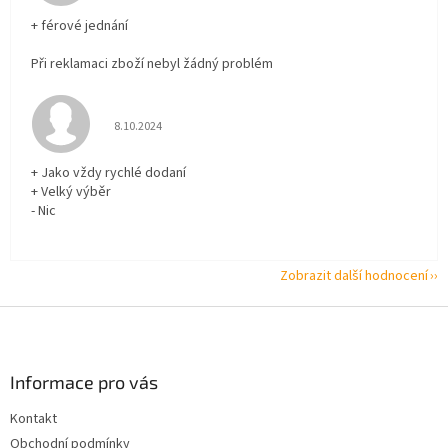
+ férové jednání
Při reklamaci zboží nebyl žádný problém
Hodnocení obchodu je 5 z 5 hvězdiček.
8.10.2024
+ Jako vždy rychlé dodaní
+ Velký výběr
- Nic
Zobrazit další hodnocení
Z
á
p
a
Informace pro vás
t
Kontakt
í
Obchodní podmínky