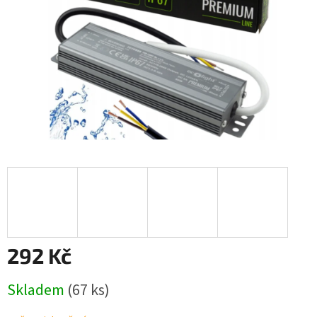
292 Kč
Měrná
Skladem
(67 ks)
cena: