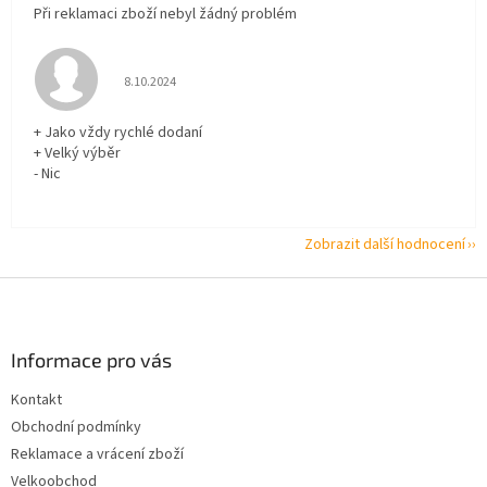
Při reklamaci zboží nebyl žádný problém
Hodnocení obchodu je 5 z 5 hvězdiček.
8.10.2024
+ Jako vždy rychlé dodaní
+ Velký výběr
- Nic
Zobrazit další hodnocení
Z
á
p
a
Informace pro vás
t
Kontakt
í
Obchodní podmínky
Reklamace a vrácení zboží
Velkoobchod