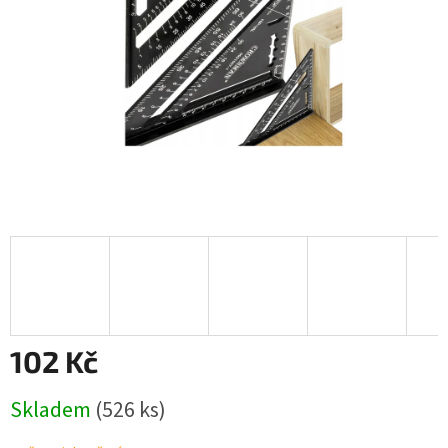
102 Kč
Měrná
Skladem
(526 ks)
cena: