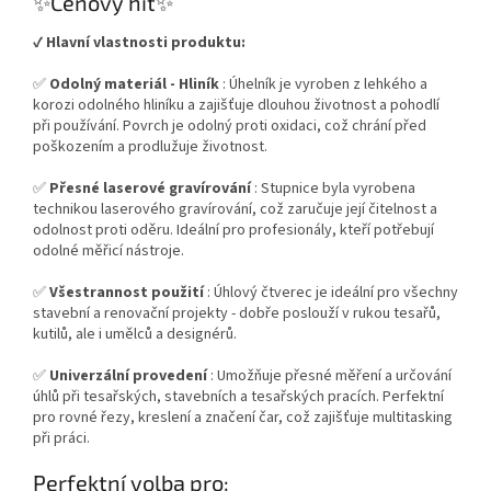
✨Cenový hit✨
✔️
Hlavní vlastnosti produktu:
✅
Odolný materiál - Hliník
: Úhelník je vyroben z lehkého a
korozi odolného hliníku a zajišťuje dlouhou životnost a pohodlí
při používání. Povrch je odolný proti oxidaci, což chrání před
poškozením a prodlužuje životnost.
✅
Přesné laserové gravírování
: Stupnice byla vyrobena
technikou laserového gravírování, což zaručuje její čitelnost a
odolnost proti oděru. Ideální pro profesionály, kteří potřebují
odolné měřicí nástroje.
✅
Všestrannost použití
: Úhlový čtverec je ideální pro všechny
stavební a renovační projekty - dobře poslouží v rukou tesařů,
kutilů, ale i umělců a designérů.
✅
Univerzální provedení
: Umožňuje přesné měření a určování
úhlů při tesařských, stavebních a tesařských pracích. Perfektní
pro rovné řezy, kreslení a značení čar, což zajišťuje multitasking
při práci.
Perfektní volba pro: