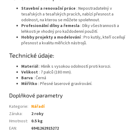
Stavební a renovační práce
: Nepostradatelný v
tesařských a tesařských pracích, nabízí přesnost a
odolnost, na kterou se můžete spolehnout.
Profesionální dílny a řemesla
: Díky všestrannosti a
lehkosti je vhodný pro každodenní použití.
Hobby projekty a modelování
: Pro kutily, kteří oceňují
přesnost a kvalitu měřicích nástrojů.
Technické údaje:
Materiál
: Hliník s vysokou odolností proti korozi.
Velikost
: 7 palců (180 mm).
Barva
: Černá
Měřítko
: Přesné laserové gravírování.
Doplňkové parametry
Kategorie
:
Nářadí
Záruka
:
2 roky
Hmotnost
:
0.5 kg
EAN
:
6941262915272