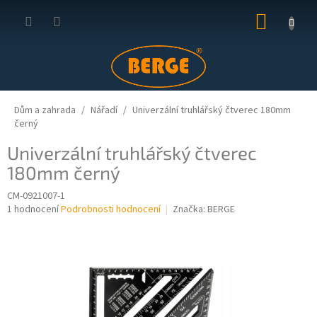
Přejít
NÁKUP
na
obsah
KOŠÍK
Dům a zahrada
Nářadí
Univerzální truhlářský čtverec 180mm
černý
Univerzální truhlářský čtverec
180mm černý
CM-0921007-1
Průměrné
1 hodnocení
Podrobnosti hodnocení
Značka:
BERGE
hodnocení
produktu
je
5,0
z
5
hvězdiček.