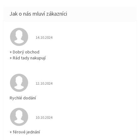
Hodnocení obchodu je 5 z 5 hvězdiček.
14.10.2024
+ Dobrý obchod
+ Rád tady nakupují
Hodnocení obchodu je 5 z 5 hvězdiček.
12.10.2024
Rychlé dodání
Hodnocení obchodu je 5 z 5 hvězdiček.
10.10.2024
+ férové jednání