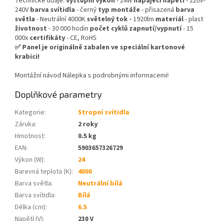
Technické údaje:
výstupní výkon
- 24W
napájecí napětí
- 220V-
240V
barva svítidla
- černý
typ montáže
- přisazená
barva
světla
- Neutrální 4000K
světelný tok -
1920lm
materiál
- plast
životnost
- 30 000 hodin
počet cyklů zapnutí/vypnutí
- 15
000x
certifikáty
- CE, RoHS
✅ Panel je originálně zabalen ve speciální kartonové
krabici!
Montážní návod Nálepka s podrobnými informacemi!
Doplňkové parametry
Kategorie
:
Stropní svítidla
Záruka
:
2 roky
Hmotnost
:
0.5 kg
EAN
:
5903657326729
Výkon (W)
:
24
Barevná teplota (K)
:
4000
Barva světla
:
Neutrální bílá
Barva svítidla
:
Bílá
Délka (cm)
:
6.5
Napětí (V)
:
230 V