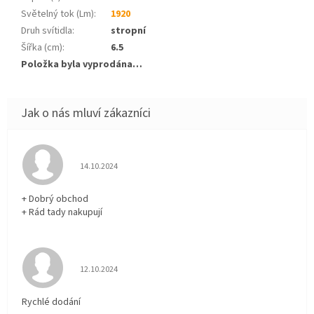
Světelný tok (Lm)
:
1920
Druh svítidla
:
stropní
Šířka (cm)
:
6.5
Položka byla vyprodána…
Hodnocení obchodu je 5 z 5 hvězdiček.
14.10.2024
+ Dobrý obchod
+ Rád tady nakupují
Hodnocení obchodu je 5 z 5 hvězdiček.
12.10.2024
Rychlé dodání