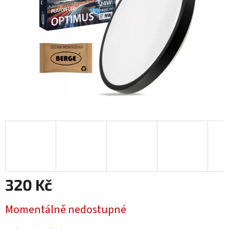
320 Kč
Měrná
Momentálně nedostupné
cena: