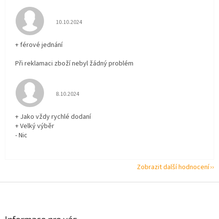
Hodnocení obchodu je 5 z 5 hvězdiček.
10.10.2024
+ férové jednání
Při reklamaci zboží nebyl žádný problém
Hodnocení obchodu je 5 z 5 hvězdiček.
8.10.2024
+ Jako vždy rychlé dodaní
+ Velký výběr
- Nic
Zobrazit další hodnocení
Z
á
p