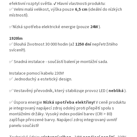
efektivní rozptyl světla. ✔️ Hlavní vlastnosti produktu:
✅ Velmi malá velikost, výška pouze
6,5 cm
(ideální do nízkých
místností).
✅Nízká spotřeba elektrické energie (pouze
24W
).
1920lm
✅ Dlouhá životnost 30 000 hodin (až
1250 dní
nepřetržitého
svícení!!).
✅ Snadná instalace - součástí balení je montážní sada.
Instalace pomocí kabelu 230V!
✅ Jednoduchý a estetický design.
✅ Vestavěný převodník, který stabilizuje provoz LED (
nebliká
).
✅ Úspora energie
Nízká spotřeba elektřiny!
V ceně produktu
je integrovaný napájecí zdroj odolný proti přepětí spolu s
montážními držáky. Vysoký index podání barev (CRI > 80)
zajišťuje přirozené barvy. Napájecí zdroj integrovaný uvnitř
panelu součástí!