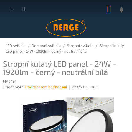
Přejít
NÁKUP
na
obsah
KOŠÍK
LED svítidla
Domovní svítidla
Stropní svítidla
Stropní kulatý
LED panel - 24W - 1920lm - černý - neutrální bílá
Stropní kulatý LED panel - 24W -
1920lm - černý - neutrální bílá
MP0434
Průměrné
1 hodnocení
Podrobnosti hodnocení
Značka:
BERGE
hodnocení
produktu
je
5,0
z
5
hvězdiček.