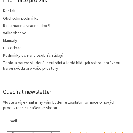
a
Informace pro vás
t
Kontakt
í
Obchodní podmínky
Reklamace a vrácení zboží
Velkoobchod
Manuály
LED odpad
Podmínky ochrany osobních údajů
Teplota barev: studená, neutrální a teplá bílá - jak vybrat správnou
barvu světla pro vaše prostory
Odebírat newsletter
Vložte svůj e-mail a my vám budeme zasílat informace o nových
produktech na našem e-shopu.
E-mail