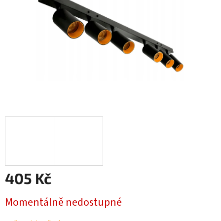
405 Kč
Měrná
Momentálně nedostupné
cena: