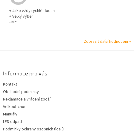
+ Jako vždy rychlé dodaní
+ Velký výběr
- Nic
Zobrazit další hodnocení
Z
á
p
a
Informace pro vás
t
Kontakt
í
Obchodní podmínky
Reklamace a vrácení zboží
Velkoobchod
Manuály
LED odpad
Podmínky ochrany osobních údajů