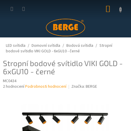
Přejít
NÁKUP
na
obsah
KOŠÍK
LED svítidla
Domovní svítidla
Bodová svítidla
Stropní
bodové svítidlo VIKI GOLD - 6xGU10 - černé
Stropní bodové svítidlo VIKI GOLD -
6xGU10 - černé
MC0434
Průměrné
2 hodnocení
Podrobnosti hodnocení
Značka:
BERGE
hodnocení
produktu
je
5,0
z
5
hvězdiček.