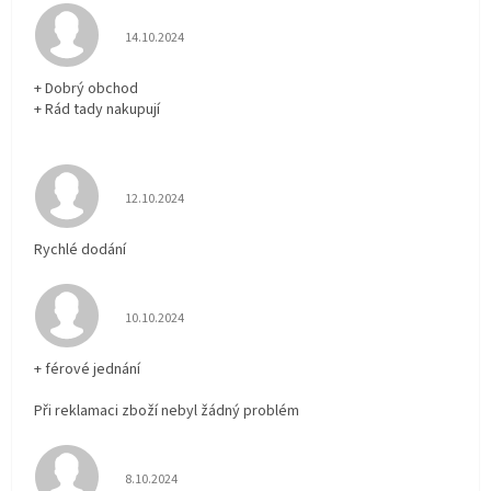
Hodnocení obchodu je 5 z 5 hvězdiček.
14.10.2024
+ Dobrý obchod
+ Rád tady nakupují
Hodnocení obchodu je 5 z 5 hvězdiček.
12.10.2024
Rychlé dodání
Hodnocení obchodu je 5 z 5 hvězdiček.
10.10.2024
+ férové jednání
Při reklamaci zboží nebyl žádný problém
Hodnocení obchodu je 5 z 5 hvězdiček.
8.10.2024