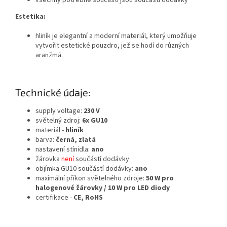
všechny potřebné součásti jsou součástí dodávky
Estetika:
hliník je elegantní a moderní materiál, který umožňuje
vytvořit estetické pouzdro, jež se hodí do různých
aranžmá.
Technické údaje:
supply voltage:
230 V
světelný zdroj:
6x GU10
materiál -
hliník
barva:
černá, zlatá
nastavení stínidla:
ano
žárovka
není
součástí dodávky
objímka GU10 součástí dodávky:
ano
maximální příkon světelného zdroje:
50 W pro
halogenové žárovky / 10 W pro LED diody
certifikace -
CE, RoHS