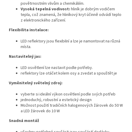
povětrnostním vlivům a chemikáliím.
Vysoká tepelná vodivost:
hliník je dobrým vodičem
tepla, což znamená, že hliníkový kryt účinně odvádí teplo
z elektronického zařízení.
Flexibilita instalace:
LED reflektory jsou flexibilní a lze je namontovat na různá
místa.
Nastavitelný jas:
LED osvětlení lze nastavit podle potřeby.
reflektory lze otáčet kolem osy a zvedat a spouštět je
Vyměnitelný světelný zdroj:
vyberte si ideální výkon osvětlení podle svých potřeb
jednoduchý, robustní a estetický design
Možnost použití tradičních halogenových žárovek do 50 W
a LED žárovek do 10 W
Snadná montáž