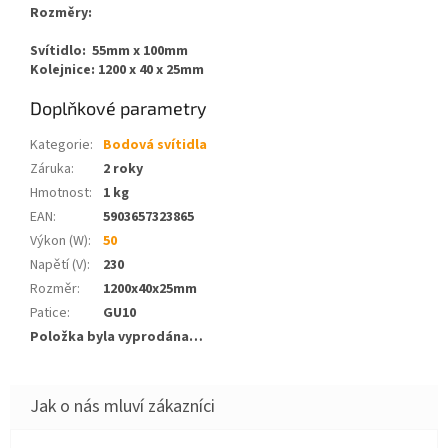
Rozměry:
Svítidlo: 55mm x 100mm
Kolejnice: 1200 x 40 x 25mm
Doplňkové parametry
Kategorie
:
Bodová svítidla
Záruka
:
2 roky
Hmotnost
:
1 kg
EAN
:
5903657323865
Výkon (W)
:
50
Napětí (V)
:
230
Rozměr
:
1200x40x25mm
Patice
:
GU10
Položka byla vyprodána…