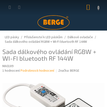
Přejít
NÁKUP
na
obsah
KOŠÍK
LED pásky
Příslušenství k LED páskům
Dálkové ovladače
Sada dálkového ovládání RGBW + WI-FI bluetooth RF 144W
Sada dálkového ovládání RGBW +
WI-FI bluetooth RF 144W
MA0189
Průměrné
1 hodnocení
Podrobnosti hodnocení
Značka:
BERGE
hodnocení
produktu
je
3,0
z
5
hvězdiček.