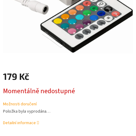
179 Kč
Měrná
Momentálně nedostupné
cena:
Možnosti doručení
Položka byla vyprodána…
Detailní informace