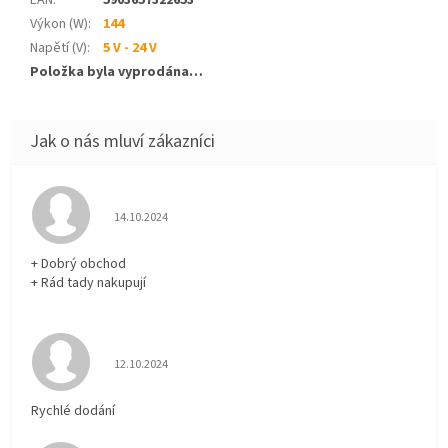
Výkon (W)
:
144
Napětí (V)
:
5 V - 24 V
Položka byla vyprodána…
Hodnocení obchodu je 5 z 5 hvězdiček.
14.10.2024
+ Dobrý obchod
+ Rád tady nakupují
Hodnocení obchodu je 5 z 5 hvězdiček.
12.10.2024
Rychlé dodání