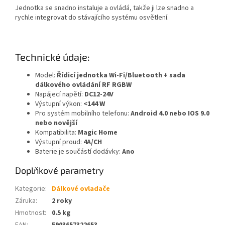
Jednotka se snadno instaluje a ovládá, takže ji lze snadno a
rychle integrovat do stávajícího systému osvětlení.
Technické údaje:
Model:
Řídicí jednotka Wi-Fi/Bluetooth + sada
dálkového ovládání RF RGBW
Napájecí napětí:
DC12-24V
Výstupní výkon:
<144 W
Pro systém mobilního telefonu:
Android 4.0 nebo IOS 9.0
nebo novější
Kompatibilita:
Magic Home
Výstupní proud:
4A/CH
Baterie je součástí dodávky:
Ano
Doplňkové parametry
Kategorie
:
Dálkové ovladače
Záruka
:
2 roky
Hmotnost
:
0.5 kg
EAN
:
5903657322653