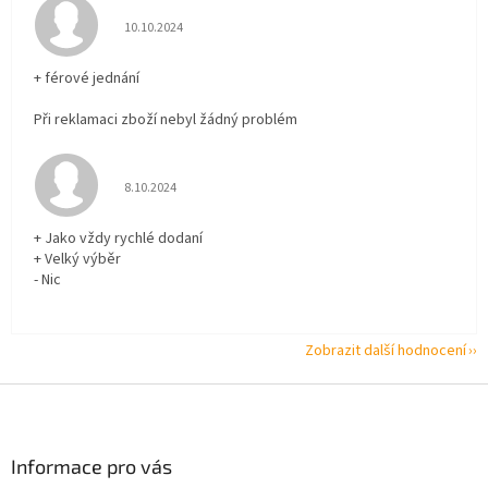
Hodnocení obchodu je 5 z 5 hvězdiček.
10.10.2024
+ férové jednání
Při reklamaci zboží nebyl žádný problém
Hodnocení obchodu je 5 z 5 hvězdiček.
8.10.2024
+ Jako vždy rychlé dodaní
+ Velký výběr
- Nic
Zobrazit další hodnocení
Z
á
p
a
Informace pro vás