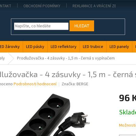
NTAKT
OBCHODNÍ PODMÍNKY
REKLAMACE A VRÁCENÍ ZBOŽÍ
HLEDAT
ED žárovky
LED pásky
LED reflektory
LED trubice
LED panely
ely
Prodlužovačka - 4 zásuvky - 1,5 m - černá s vypínačem
lužovačka - 4 zásuvky - 1,5 m - černá
né
noceno
Podrobnosti hodnocení
Značka:
BERGE
ní
96 
u
Měrná
Skla
cena:
ek.
Možnosti