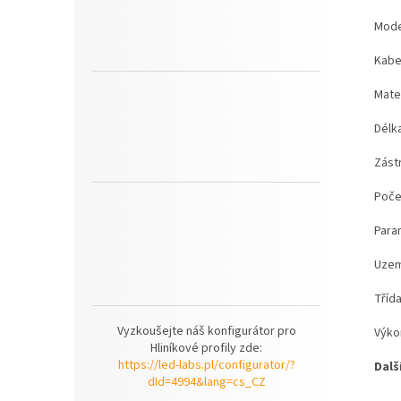
Mode
Kabe
Mate
Délk
Zást
Poče
Para
Uzem
Třída
Vyzkoušejte náš konfigurátor pro
Výko
Hliníkové profily zde:
https://led-labs.pl/configurator/?
Dalš
dId=4994&lang=cs_CZ