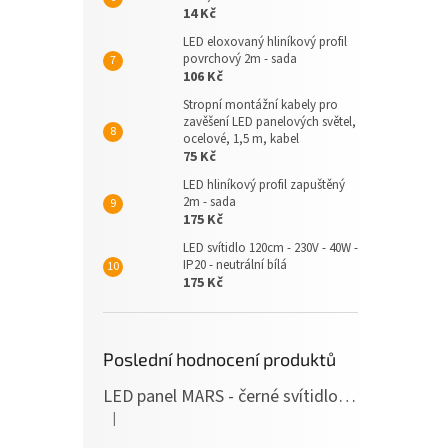
14 Kč
LED eloxovaný hliníkový profil
povrchový 2m - sada
106 Kč
Stropní montážní kabely pro
zavěšení LED panelových světel,
ocelové, 1,5 m, kabel
75 Kč
LED hliníkový profil zapuštěný
2m - sada
175 Kč
LED svítidlo 120cm - 230V - 40W -
IP20 - neutrální bílá
175 Kč
Poslední hodnocení produktů
LED panel MARS - černé svítidlo SLIM - 120cm - 36W - 230V - 3600Lm - neutrální bílá
|
Hodnocení produktu je 5 z 5 hvězdiček.