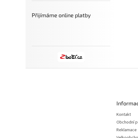
Přijímáme online platby
Z
á
p
a
t
Informac
í
Kontakt
Obchodní 
Reklamace a
Velkoobch