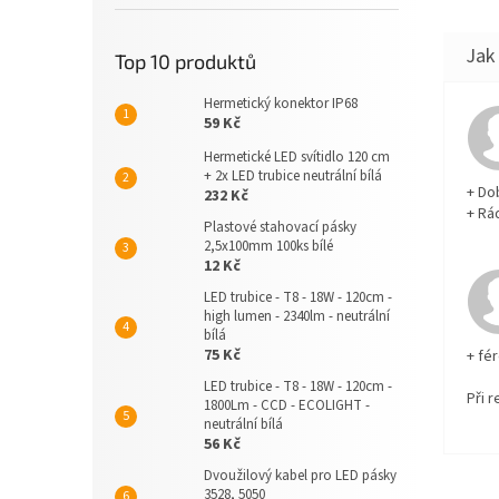
Top 10 produktů
Hermetický konektor IP68
59 Kč
Hermetické LED svítidlo 120 cm
+ 2x LED trubice neutrální bílá
+ Do
232 Kč
+ Rá
Plastové stahovací pásky
2,5x100mm 100ks bílé
12 Kč
LED trubice - T8 - 18W - 120cm -
high lumen - 2340lm - neutrální
bílá
75 Kč
+ fé
LED trubice - T8 - 18W - 120cm -
Při 
1800Lm - CCD - ECOLIGHT -
neutrální bílá
56 Kč
Dvoužilový kabel pro LED pásky
3528, 5050