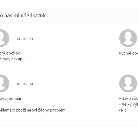
Hodnocení obchodu je 5 z 5 hvězdiček.
14.10.2024
brý obchod
Rychlé do
d tady nakupují
Hodnocení obchodu je 5 z 5 hvězdiček.
10.10.2024
rové jednání
+ Jako vž
+ Velký vý
reklamaci zboží nebyl žádný problém
- Nic