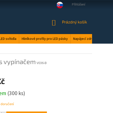
Přihlášení
VELKOOBCHOD
MANUÁLY
LED ODPAD
PODMÍNKY OCHRANY O
NÁKUPNÍ
Prázdný košík
KOŠÍK
LED svítidla
Hliníkové profily pro LED pásky
Napájecí zdroje
Elektri
 s vypínačem
V036-B
Kč
dem
(300 ks)
 doručení