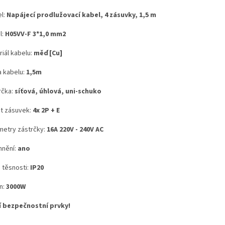
l:
Napájecí prodlužovací kabel, 4 zásuvky, 1,5 m
l:
H05VV-F 3*1,0 mm2
riál kabelu:
měď [Cu]
a kabelu:
1,5m
rčka:
síťová, úhlová, uni-schuko
t zásuvek:
4x 2P + E
metry zástrčky:
16A 220V - 240V AC
nění:
ano
 těsnosti:
IP20
n:
3000W
í bezpečnostní prvky!