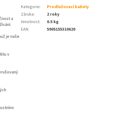
Kategorie
:
Prodlužovací kabely
Záruka
:
2 roky
čnost a
Hmotnost
:
0.5 kg
žívání.
EAN
:
5905155310620
muž je naše
litu v
řerušovaný
kých
ostními