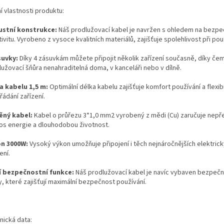
í vlastnosti produktu:
stní konstrukce:
Náš prodlužovací kabel je navržen s ohledem na bezpe
ivitu. Vyrobeno z vysoce kvalitních materiálů, zajišťuje spolehlivost při pou
suvky:
Díky 4 zásuvkám můžete připojit několik zařízení současně, díky če
lužovací šňůra nenahraditelná doma, v kanceláři nebo v dílně.
a kabelu 1,5 m:
Optimální délka kabelu zajišťuje komfort používání a flexibi
ádání zařízení.
ný kabel:
Kabel o průřezu 3*1,0 mm2 vyrobený z mědi (Cu) zaručuje nep
os energie a dlouhodobou životnost.
n 3000W:
Vysoký výkon umožňuje připojení i těch nejnáročnějších elektric
ení.
í bezpečnostní funkce:
Náš prodlužovací kabel je navíc vybaven bezpečn
, které zajišťují maximální bezpečnost používání.
nická data: