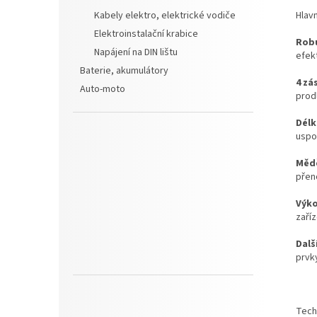
Hlavn
Kabely elektro, elektrické vodiče
Elektroinstalační krabice
Robu
Napájení na DIN lištu
efekt
Baterie, akumulátory
4 zá
Auto-moto
prod
Délk
uspoř
Mědě
přen
Výko
zaříz
Dalš
prvky
Tech