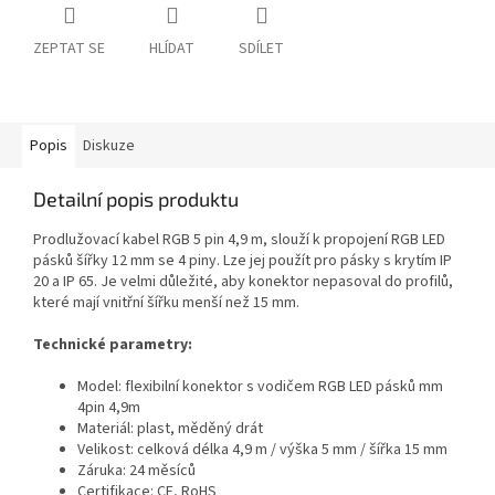
ZEPTAT SE
HLÍDAT
SDÍLET
Popis
Diskuze
Detailní popis produktu
Prodlužovací kabel RGB 5 pin 4,9 m, slouží k propojení RGB LED
pásků šířky 12 mm se 4 piny. Lze jej použít pro pásky s krytím IP
20 a IP 65. Je velmi důležité, aby konektor nepasoval do profilů,
které mají vnitřní šířku menší než 15 mm.
Technické parametry:
Model: flexibilní konektor s vodičem RGB LED pásků mm
4pin 4,9m
Materiál: plast, měděný drát
Velikost: celková délka 4,9 m / výška 5 mm / šířka 15 mm
Záruka: 24 měsíců
Certifikace: CE, RoHS