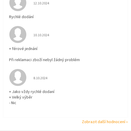
Hodnocení obchodu je 5 z 5 hvězdiček.
12.10.2024
Rychlé dodání
Hodnocení obchodu je 5 z 5 hvězdiček.
10.10.2024
+ férové jednání
Při reklamaci zboží nebyl žádný problém
Hodnocení obchodu je 5 z 5 hvězdiček.
8.10.2024
+ Jako vždy rychlé dodaní
+ Velký výběr
- Nic
Zobrazit další hodnocení