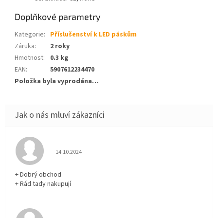
Doplňkové parametry
Kategorie
:
Příslušenství k LED páskům
Záruka
:
2 roky
Hmotnost
:
0.3 kg
EAN
:
5907612234470
Položka byla vyprodána…
Hodnocení obchodu je 5 z 5 hvězdiček.
14.10.2024
+ Dobrý obchod
+ Rád tady nakupují