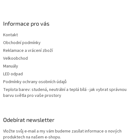
Z
á
p
a
Informace pro vás
t
Kontakt
í
Obchodní podmínky
Reklamace a vrácení zboží
Velkoobchod
Manuály
LED odpad
Podmínky ochrany osobních údajů
Teplota barev: studená, neutrální a teplá bílá - jak vybrat správnou
barvu světla pro vaše prostory
Odebírat newsletter
Vložte svůj e-mail a my vám budeme zasílat informace o nových
produktech na našem e-shopu.