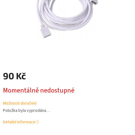
90 Kč
Měrná
Momentálně nedostupné
cena:
Možnosti doručení
Položka byla vyprodána…
Detailní informace