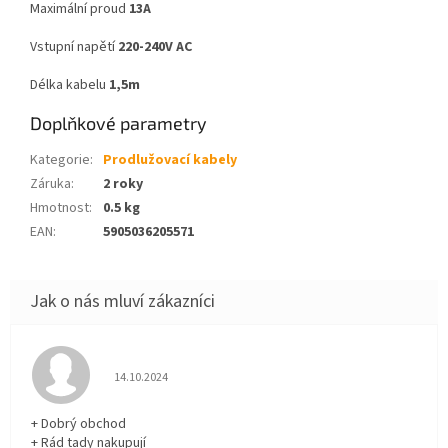
Maximální proud
13A
Vstupní napětí
220-240V AC
Délka kabelu
1,5m
Doplňkové parametry
Kategorie
:
Prodlužovací kabely
Záruka
:
2 roky
Hmotnost
:
0.5 kg
EAN
:
5905036205571
Hodnocení obchodu je 5 z 5 hvězdiček.
14.10.2024
+ Dobrý obchod
+ Rád tady nakupují