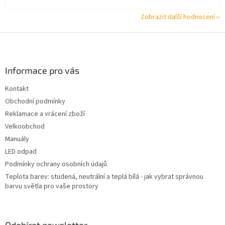
Zobrazit další hodnocení
Z
á
p
a
Informace pro vás
t
Kontakt
í
Obchodní podmínky
Reklamace a vrácení zboží
Velkoobchod
Manuály
LED odpad
Podmínky ochrany osobních údajů
Teplota barev: studená, neutrální a teplá bílá - jak vybrat správnou
barvu světla pro vaše prostory