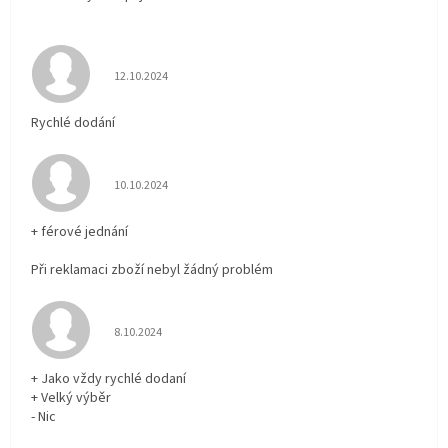
Hodnocení obchodu je 5 z 5 hvězdiček.
12.10.2024
Rychlé dodání
Hodnocení obchodu je 5 z 5 hvězdiček.
10.10.2024
+ férové jednání
Při reklamaci zboží nebyl žádný problém
Hodnocení obchodu je 5 z 5 hvězdiček.
8.10.2024
+ Jako vždy rychlé dodaní
+ Velký výběr
- Nic