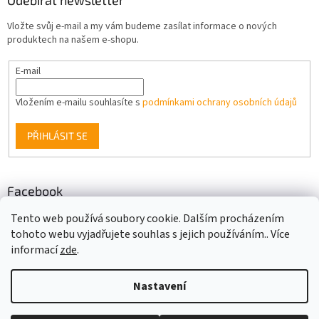
Odebírat newsletter
Vložte svůj e-mail a my vám budeme zasílat informace o nových
produktech na našem e-shopu.
E-mail
Vložením e-mailu souhlasíte s
podmínkami ochrany osobních údajů
PŘIHLÁSIT SE
Facebook
Berge LED
Tento web používá soubory cookie. Dalším procházením
tohoto webu vyjadřujete souhlas s jejich používáním.. Více
informací
zde
.
Vytvořil Shoptet
Nastavení
Copyright 2026
Berge LED
. Všechna práva vyhrazena.
Upravit