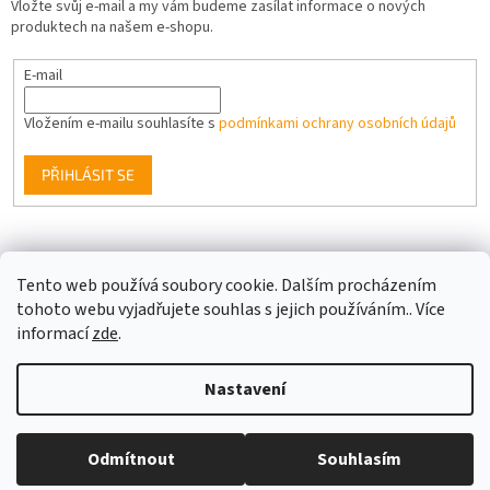
Vložte svůj e-mail a my vám budeme zasílat informace o nových
produktech na našem e-shopu.
E-mail
Vložením e-mailu souhlasíte s
podmínkami ochrany osobních údajů
PŘIHLÁSIT SE
Facebook
Tento web používá soubory cookie. Dalším procházením
tohoto webu vyjadřujete souhlas s jejich používáním.. Více
informací
zde
.
Vytvořil Shoptet
Nastavení
Copyright 2026
Berge LED
. Všechna práva vyhrazena.
Upravit
Odmítnout
Souhlasím
nastavení cookies