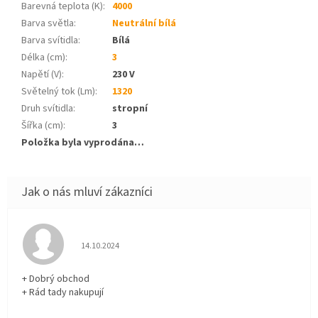
Barevná teplota (K)
:
4000
Barva světla
:
Neutrální bílá
Barva svítidla
:
Bílá
Délka (cm)
:
3
Napětí (V)
:
230 V
Světelný tok (Lm)
:
1320
Druh svítidla
:
stropní
Šířka (cm)
:
3
Položka byla vyprodána…
Hodnocení obchodu je 5 z 5 hvězdiček.
14.10.2024
+ Dobrý obchod
+ Rád tady nakupují