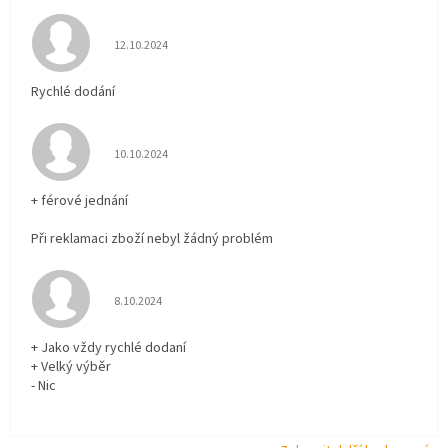
Hodnocení obchodu je 5 z 5 hvězdiček.
12.10.2024
Rychlé dodání
Hodnocení obchodu je 5 z 5 hvězdiček.
10.10.2024
+ férové jednání
Při reklamaci zboží nebyl žádný problém
Hodnocení obchodu je 5 z 5 hvězdiček.
8.10.2024
+ Jako vždy rychlé dodaní
+ Velký výběr
- Nic