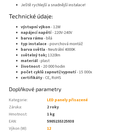
Ještě rychlejší a snadnější instalace!
Technické údaje:
výstupní výkon
- 12W
napájecí napětí
- 220V-240V
barva rámu
- bílá
typ instalace
- povrchová montáž
barva světla
- Neutrální 4000K
světelný tok;
1320lm
materiál
- plast
životnost
- 20 000 hodin
počet cyklů zapnutí/vypnutí
- 15 000x
certifikáty
- CE, RoHS
Doplňkové parametry
Kategorie
:
LED panely přisazené
Záruka
:
2 roky
Hmotnost
:
1 kg
EAN
:
5905155325938
Výkon (W)
:
12