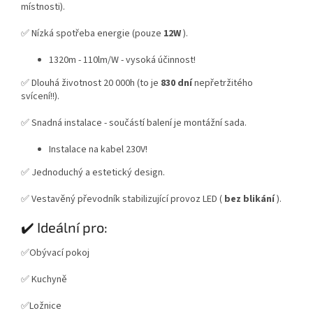
místnosti).
✅ Nízká spotřeba energie (pouze
12W
).
1320m - 110lm/W - vysoká účinnost!
✅ Dlouhá životnost 20 000h (to je
830 dní
nepřetržitého
svícení!!).
✅ Snadná instalace - součástí balení je montážní sada.
Instalace na kabel 230V!
✅ Jednoduchý a estetický design.
✅ Vestavěný převodník stabilizující provoz LED (
bez blikání
).
✔️ Ideální pro:
✅Obývací pokoj
✅ Kuchyně
✅Ložnice