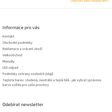
Zobrazit další hodnocení
Z
á
p
a
Informace pro vás
t
Kontakt
í
Obchodní podmínky
Reklamace a vrácení zboží
Velkoobchod
Manuály
LED odpad
Podmínky ochrany osobních údajů
Teplota barev: studená, neutrální a teplá bílá - jak vybrat správnou
barvu světla pro vaše prostory
Odebírat newsletter