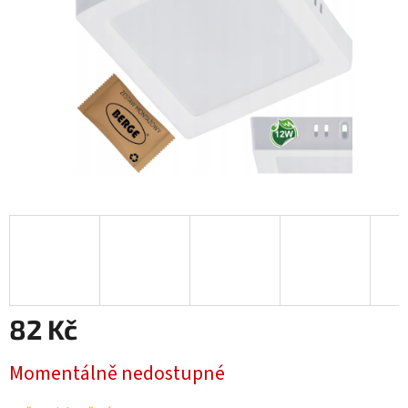
82 Kč
Měrná
Momentálně nedostupné
cena: