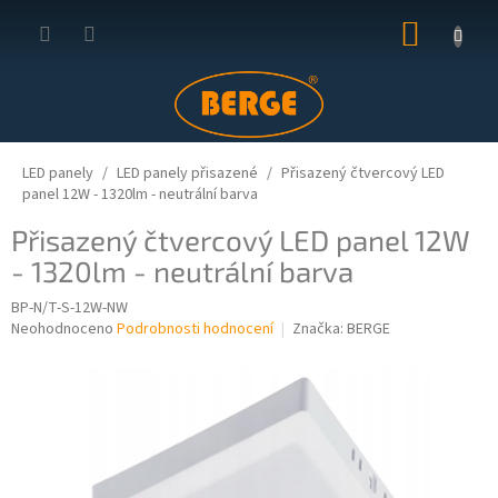
Přejít
NÁKUP
na
obsah
KOŠÍK
LED panely
LED panely přisazené
Přisazený čtvercový LED
panel 12W - 1320lm - neutrální barva
Přisazený čtvercový LED panel 12W
- 1320lm - neutrální barva
BP-N/T-S-12W-NW
Průměrné
Neohodnoceno
Podrobnosti hodnocení
Značka:
BERGE
hodnocení
produktu
je
0,0
z
5
hvězdiček.