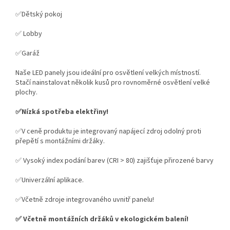
✅Dětský pokoj
✅ Lobby
✅Garáž
Naše LED panely jsou ideální pro osvětlení velkých místností.
Stačí nainstalovat několik kusů pro rovnoměrné osvětlení velké
plochy.
✅Nízká spotřeba elektřiny!
✅V ceně produktu je integrovaný napájecí zdroj odolný proti
přepětí s montážními držáky.
✅ Vysoký index podání barev (CRI > 80) zajišťuje přirozené barvy
✅Univerzální aplikace.
✅Včetně zdroje integrovaného uvnitř panelu!
✅ Včetně montážních držáků v ekologickém balení!