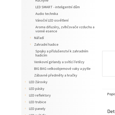
Kuchyně
n
LED SMART - inteligentní dům
e
Audio technika
l
Vánoční LED osvětlení
Aroma difuzéry, zvlhčovače vzduchu a
vonné esence
Nářadí
Zahradní hadice
Spojky a příslušenství k zahradním
hadicím
Venkovní girlandy a svítící řetězy
BIG BAG velkoobjemové vaky a pytle
Zábavné předměty a hračky
LED žárovky
LED pásky
Popi
LED reflektory
LED trubice
LED panely
Det