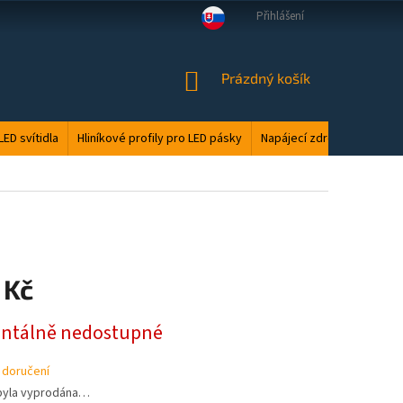
Přihlášení
VELKOOBCHOD
MANUÁLY
LED ODPAD
PODMÍNKY OCHRANY O
NÁKUPNÍ
Prázdný košík
KOŠÍK
LED svítidla
Hliníkové profily pro LED pásky
Napájecí zdroje
Elektri
 Kč
tálně nedostupné
 doručení
byla vyprodána…