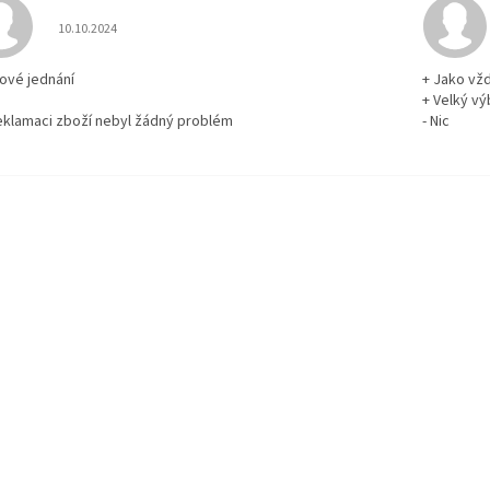
Hodnocení obchodu je 5 z 5 hvězdiček.
10.10.2024
rové jednání
+ Jako vž
+ Velký vý
reklamaci zboží nebyl žádný problém
- Nic