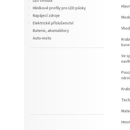
LED svítidla
Hlavn
Hliníkové profily pro LED pásky
Napájecí zdroje
Mode
Elektrické příslušenství
Vhodn
Baterie, akumulátory
Auto-moto
Krab
kore
Ve s
navl
Pouz
náro
Krab
Tech
Mater
Hmot