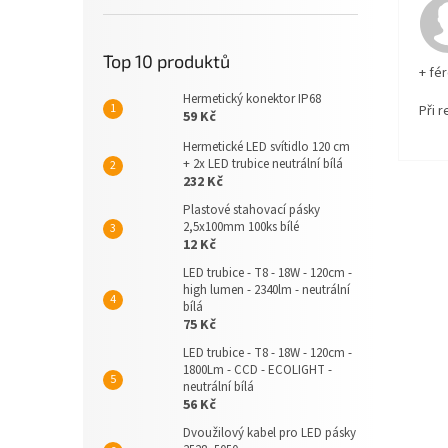
Top 10 produktů
+ fé
Hermetický konektor IP68
Při 
59 Kč
Hermetické LED svítidlo 120 cm
+ 2x LED trubice neutrální bílá
232 Kč
Plastové stahovací pásky
2,5x100mm 100ks bílé
12 Kč
LED trubice - T8 - 18W - 120cm -
high lumen - 2340lm - neutrální
bílá
75 Kč
LED trubice - T8 - 18W - 120cm -
1800Lm - CCD - ECOLIGHT -
neutrální bílá
56 Kč
Dvoužilový kabel pro LED pásky