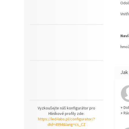
Odol
Vnitř
Naví
hmož
+ Do
Vyzkoušejte náš konfigurátor pro
+ Rá
Hliníkové profily zde:
https://led-labs.pl/configurator/?
dId=4994&lang=cs_CZ