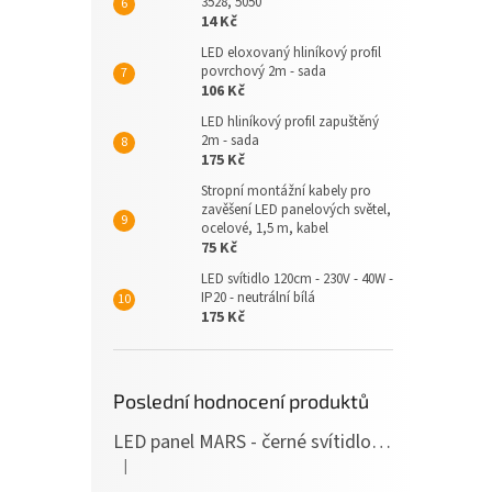
3528, 5050
14 Kč
LED eloxovaný hliníkový profil
povrchový 2m - sada
106 Kč
LED hliníkový profil zapuštěný
2m - sada
175 Kč
Stropní montážní kabely pro
zavěšení LED panelových světel,
ocelové, 1,5 m, kabel
75 Kč
LED svítidlo 120cm - 230V - 40W -
IP20 - neutrální bílá
175 Kč
Poslední hodnocení produktů
LED panel MARS - černé svítidlo SLIM - 120cm - 36W - 230V - 3600Lm - neutrální bílá
|
Hodnocení produktu je 5 z 5 hvězdiček.