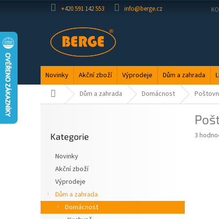
Přejít
+420 591 142 553
info@berge.cz
KO
na
obsah
Novinky
Akční zboží
Výprodeje
Dům a zahrada
L
Domů
Dům a zahrada
Domácnost
Poštovn
P
Poš
o
Přeskočit
s
Průměr
3 hodno
Kategorie
kategorie
t
hodnoce
r
produkt
Novinky
a
je
Akční zboží
4,0
n
z
Výprodeje
n
5
í
Dům a zahrada
hvězdič
p
Domácnost
a