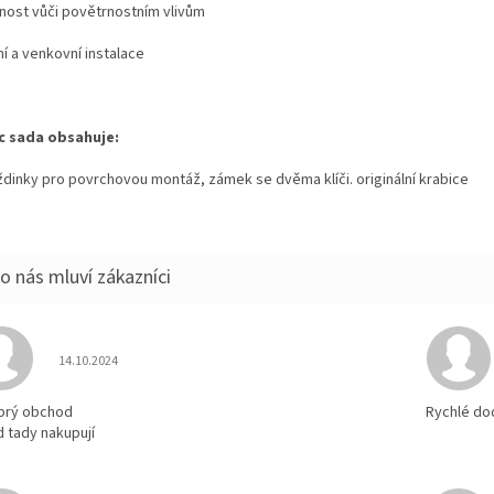
nost vůči povětrnostním vlivům
ní a venkovní instalace
c sada obsahuje:
dinky pro povrchovou montáž, zámek se dvěma klíči. originální krabice
Hodnocení obchodu je 5 z 5 hvězdiček.
14.10.2024
brý obchod
Rychlé do
d tady nakupují