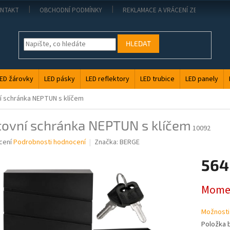
NTAKT
OBCHODNÍ PODMÍNKY
REKLAMACE A VRÁCENÍ ZBOŽÍ
HLEDAT
ED žárovky
LED pásky
LED reflektory
LED trubice
LED panely
í schránka NEPTUN s klíčem
tovní schránka NEPTUN s klíčem
10092
né
cení
Podrobnosti hodnocení
Značka:
BERGE
ní
564
u
Měrná
Momen
cena:
ek.
Možnosti
Položka 