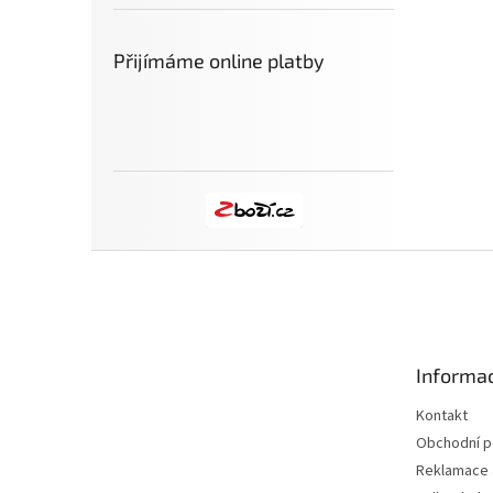
Přijímáme online platby
Z
á
p
a
t
Informac
í
Kontakt
Obchodní 
Reklamace a