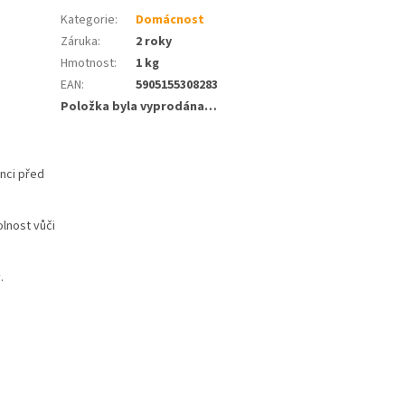
Kategorie
:
Domácnost
Záruka
:
2 roky
Hmotnost
:
1 kg
EAN
:
5905155308283
Položka byla vyprodána…
enci před
lnost vůči
.