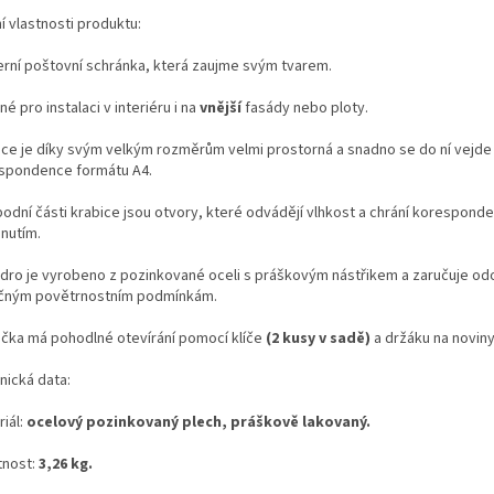
í vlastnosti produktu:
rní poštovní schránka, která zaujme svým tvarem.
é pro instalaci v interiéru i na
vnější
fasády nebo ploty.
ice je díky svým velkým rozměrům velmi prostorná a snadno se do ní vejde
spondence formátu A4.
podní části krabice jsou otvory, které odvádějí vlhkost a chrání korespond
hnutím.
dro je vyrobeno z pozinkované oceli s práškovým nástřikem a zaručuje odo
čným povětrnostním podmínkám.
ička má pohodlné otevírání pomocí klíče
(2 kusy v sadě)
a držáku na noviny
nická data:
iál:
ocelový pozinkovaný plech, práškově lakovaný.
nost:
3,26 kg.