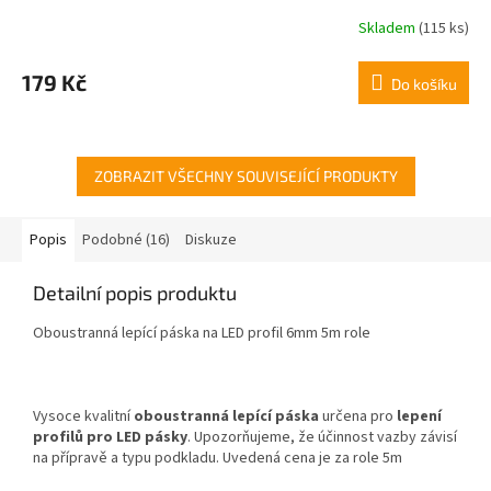
Skladem
(115 ks)
Průměrné
hodnocení
produktu
179 Kč
Do košíku
je
5,0
z
5
hvězdiček.
ZOBRAZIT VŠECHNY SOUVISEJÍCÍ PRODUKTY
Popis
Podobné (16)
Diskuze
Detailní popis produktu
Oboustranná lepící páska na LED profil 6mm 5m role
Vysoce kvalitní
oboustranná lepící páska
určena pro
lepení
profilů pro LED pásky
. Upozorňujeme, že účinnost vazby závisí
na přípravě a typu podkladu. Uvedená cena je za role 5m