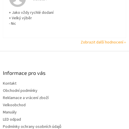
+ Jako vždy rychlé dodaní
+ Velký výběr
- Nic
Zobrazit další hodnocení
Z
á
p
a
Informace pro vás
t
Kontakt
í
Obchodní podmínky
Reklamace a vrácení zboží
Velkoobchod
Manuály
LED odpad
Podmínky ochrany osobních údajů