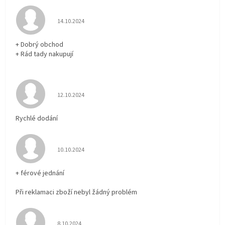
Hodnocení obchodu je 5 z 5 hvězdiček.
14.10.2024
+ Dobrý obchod
+ Rád tady nakupují
Hodnocení obchodu je 5 z 5 hvězdiček.
12.10.2024
Rychlé dodání
Hodnocení obchodu je 5 z 5 hvězdiček.
10.10.2024
+ férové jednání
Při reklamaci zboží nebyl žádný problém
Hodnocení obchodu je 5 z 5 hvězdiček.
8.10.2024