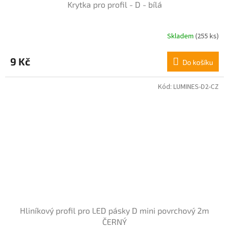
Krytka pro profil - D - bílá
Skladem
(255 ks)
Průměrné
hodnocení
produktu
9 Kč
Do košíku
je
5,0
z
Kód:
LUMINES-D2-CZ
5
hvězdiček.
Hliníkový profil pro LED pásky D mini povrchový 2m
ČERNÝ