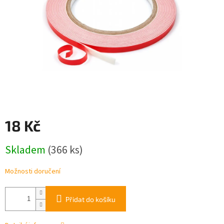
18 Kč
Měrná
Skladem
(366 ks)
cena:
Možnosti doručení
Přidat do košíku