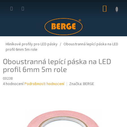
Přejít
NÁKUP
na
obsah
KOŠÍK
Hliníkové profily pro LED pásky
Oboustranná lepící páska na LED
profil 6mm 5m role
Oboustranná lepící páska na LED
profil 6mm 5m role
03238
Průměrné
4 hodnocení
Podrobnosti hodnocení
Značka:
BERGE
hodnocení
produktu
je
4,3
z
5
hvězdiček.