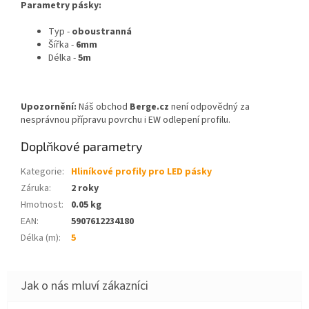
Parametry pásky:
Typ -
oboustranná
Šířka -
6mm
Délka -
5m
Upozornění:
Náš obchod
Berge.cz
není odpovědný za
nesprávnou přípravu povrchu i EW odlepení profilu.
Doplňkové parametry
Kategorie
:
Hliníkové profily pro LED pásky
Záruka
:
2 roky
Hmotnost
:
0.05 kg
EAN
:
5907612234180
Délka (m)
:
5