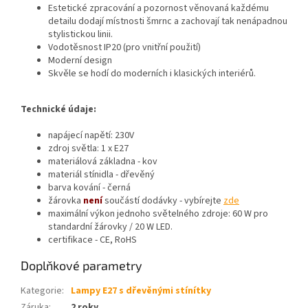
Estetické zpracování a pozornost věnovaná každému
detailu dodají místnosti šmrnc a zachovají tak nenápadnou
stylistickou linii.
Vodotěsnost IP20 (pro vnitřní použití)
Moderní design
Skvěle se hodí do moderních i klasických interiérů.
Technické údaje:
napájecí napětí: 230V
zdroj světla: 1 x E27
materiálová základna - kov
materiál stínidla - dřevěný
barva kování - černá
žárovka
není
součástí dodávky - vybírejte
zde
maximální výkon jednoho světelného zdroje: 60 W pro
standardní žárovky / 20 W LED.
certifikace - CE, RoHS
Doplňkové parametry
Kategorie
:
Lampy E27 s dřevěnými stínítky
Záruka
:
2 roky