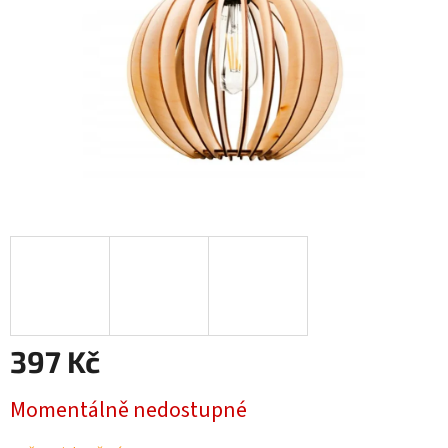
397 Kč
Měrná
Momentálně nedostupné
cena: