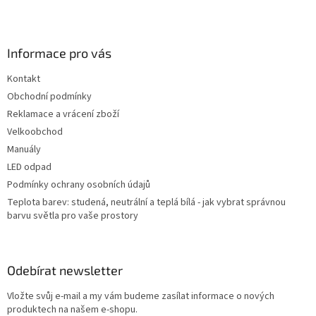
Z
á
p
a
Informace pro vás
t
Kontakt
í
Obchodní podmínky
Reklamace a vrácení zboží
Velkoobchod
Manuály
LED odpad
Podmínky ochrany osobních údajů
Teplota barev: studená, neutrální a teplá bílá - jak vybrat správnou
barvu světla pro vaše prostory
Odebírat newsletter
Vložte svůj e-mail a my vám budeme zasílat informace o nových
produktech na našem e-shopu.