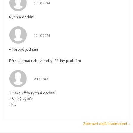
Hodnocení obchodu je 5 z 5 hvězdiček.
12.10.2024
Rychlé dodání
Hodnocení obchodu je 5 z 5 hvězdiček.
10.10.2024
+ férové jednání
Při reklamaci zboží nebyl žádný problém
Hodnocení obchodu je 5 z 5 hvězdiček.
8.10.2024
+ Jako vždy rychlé dodaní
+ Velký výběr
- Nic
Zobrazit další hodnocení