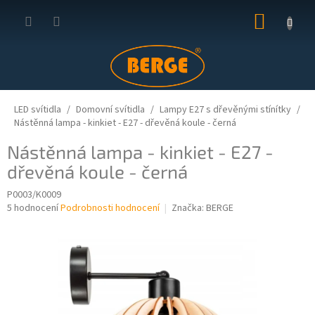
Přejít
NÁKUP
na
obsah
KOŠÍK
LED svítidla
Domovní svítidla
Lampy E27 s dřevěnými stínítky
Nástěnná lampa - kinkiet - E27 - dřevěná koule - černá
Nástěnná lampa - kinkiet - E27 -
dřevěná koule - černá
P0003/K0009
Průměrné
5 hodnocení
Podrobnosti hodnocení
Značka:
BERGE
hodnocení
produktu
je
4,6
z
5
hvězdiček.