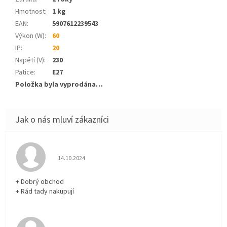
Hmotnost
:
1 kg
EAN
:
5907612239543
Výkon (W)
:
60
IP
:
20
Napětí (V)
:
230
Patice
:
E27
Položka byla vyprodána…
Hodnocení obchodu je 5 z 5 hvězdiček.
14.10.2024
+ Dobrý obchod
+ Rád tady nakupují