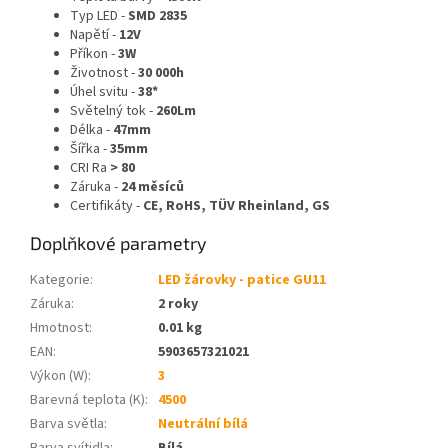
Typ LED -
SMD 2835
Napětí -
12V
Příkon -
3W
Životnost -
30 000h
Úhel svitu -
38*
Světelný tok -
260Lm
Délka -
47mm
Šířka -
35mm
CRI Ra
> 80
Záruka -
24 měsíců
Certifikáty -
CE, RoHS,
TÜV Rheinland, GS
Doplňkové parametry
Kategorie
:
LED žárovky - patice GU11
Záruka
:
2 roky
Hmotnost
:
0.01 kg
EAN
:
5903657321021
Výkon (W)
:
3
Barevná teplota (K)
:
4500
Barva světla
:
Neutrální bílá
Barva svítidla
:
Bílá