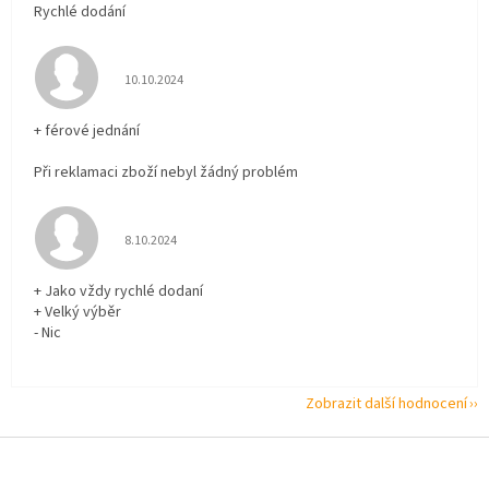
Rychlé dodání
Hodnocení obchodu je 5 z 5 hvězdiček.
10.10.2024
+ férové jednání
Při reklamaci zboží nebyl žádný problém
Hodnocení obchodu je 5 z 5 hvězdiček.
8.10.2024
+ Jako vždy rychlé dodaní
+ Velký výběr
- Nic
Zobrazit další hodnocení
Z
á