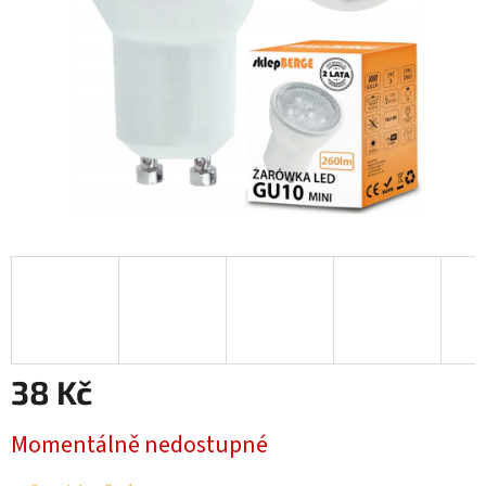
38 Kč
Měrná
Momentálně nedostupné
cena: