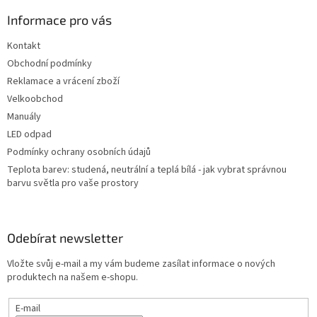
p
a
Informace pro vás
t
Kontakt
í
Obchodní podmínky
Reklamace a vrácení zboží
Velkoobchod
Manuály
LED odpad
Podmínky ochrany osobních údajů
Teplota barev: studená, neutrální a teplá bílá - jak vybrat správnou
barvu světla pro vaše prostory
Odebírat newsletter
Vložte svůj e-mail a my vám budeme zasílat informace o nových
produktech na našem e-shopu.
E-mail