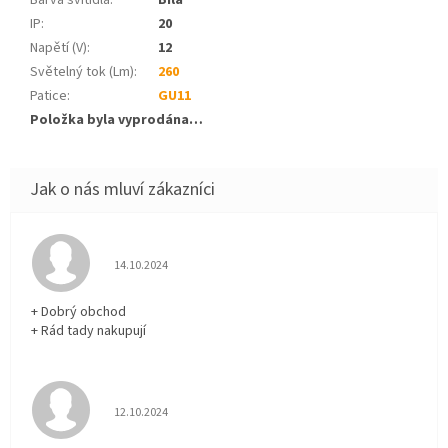
IP
:
20
Napětí (V)
:
12
Světelný tok (Lm)
:
260
Patice
:
GU11
Položka byla vyprodána…
Hodnocení obchodu je 5 z 5 hvězdiček.
14.10.2024
+ Dobrý obchod
+ Rád tady nakupují
Hodnocení obchodu je 5 z 5 hvězdiček.
12.10.2024