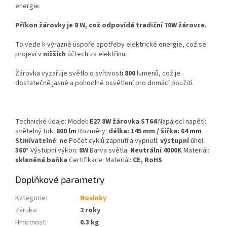
energie.
Příkon žárovky je 8 W, což odpovídá tradiční 70W žárovce.
To vede k výrazné úspoře spotřeby elektrické energie, což se
projeví v
nižších
účtech za elektřinu.
Žárovka vyzařuje světlo o svítivosti
800
lumenů, což je
dostatečně jasné a pohodlné osvětlení pro domácí použití.
Technické údaje: Model:
E27 8W žárovka ST64
Napájecí napětí:
světelný tok:
800 lm
Rozměry:
délka: 145 mm / šířka: 64 mm
Stmívatelné
:
ne
Počet cyklů zapnutí a vypnutí:
výstupní
úhel:
360°
Výstupní výkon:
8W
Barva světla:
Neutrální 4000K
Materiál:
skleněná baňka
Certifikace: Materiál:
CE, RoHS
Doplňkové parametry
Kategorie
:
Novinky
Záruka
:
2 roky
Hmotnost
:
0.3 kg