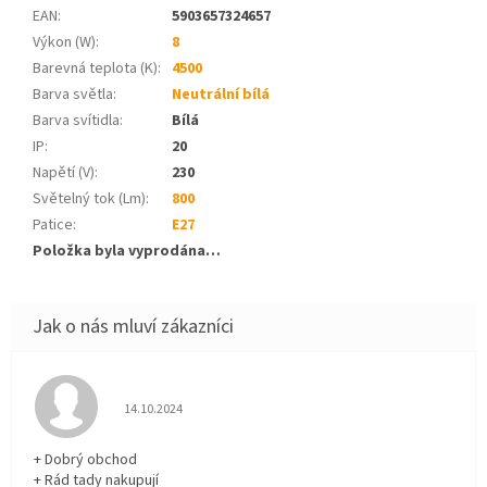
EAN
:
5903657324657
Výkon (W)
:
8
Barevná teplota (K)
:
4500
Barva světla
:
Neutrální bílá
Barva svítidla
:
Bílá
IP
:
20
Napětí (V)
:
230
Světelný tok (Lm)
:
800
Patice
:
E27
Položka byla vyprodána…
Hodnocení obchodu je 5 z 5 hvězdiček.
14.10.2024
+ Dobrý obchod
+ Rád tady nakupují