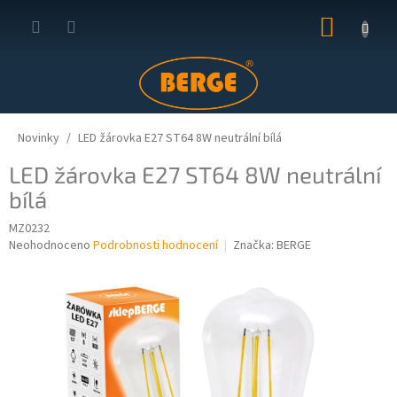
Přejít
NÁKUP
na
obsah
KOŠÍK
Novinky
LED žárovka E27 ST64 8W neutrální bílá
LED žárovka E27 ST64 8W neutrální
bílá
MZ0232
Průměrné
Neohodnoceno
Podrobnosti hodnocení
Značka:
BERGE
hodnocení
produktu
je
0,0
z
5
hvězdiček.