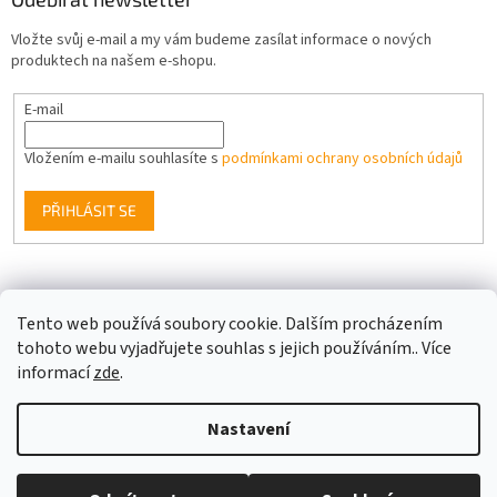
Vložte svůj e-mail a my vám budeme zasílat informace o nových
produktech na našem e-shopu.
E-mail
Vložením e-mailu souhlasíte s
podmínkami ochrany osobních údajů
PŘIHLÁSIT SE
Facebook
Tento web používá soubory cookie. Dalším procházením
tohoto webu vyjadřujete souhlas s jejich používáním.. Více
informací
zde
.
Vytvořil Shoptet
Nastavení
Copyright 2026
Berge LED
. Všechna práva vyhrazena.
Upravit