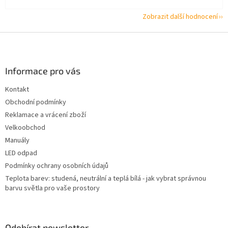
Zobrazit další hodnocení
Z
á
p
a
Informace pro vás
t
Kontakt
í
Obchodní podmínky
Reklamace a vrácení zboží
Velkoobchod
Manuály
LED odpad
Podmínky ochrany osobních údajů
Teplota barev: studená, neutrální a teplá bílá - jak vybrat správnou
barvu světla pro vaše prostory
Odebírat newsletter