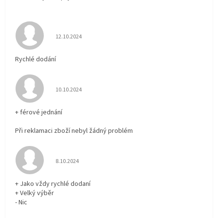
Hodnocení obchodu je 5 z 5 hvězdiček.
12.10.2024
Rychlé dodání
Hodnocení obchodu je 5 z 5 hvězdiček.
10.10.2024
+ férové jednání
Při reklamaci zboží nebyl žádný problém
Hodnocení obchodu je 5 z 5 hvězdiček.
8.10.2024
+ Jako vždy rychlé dodaní
+ Velký výběr
- Nic