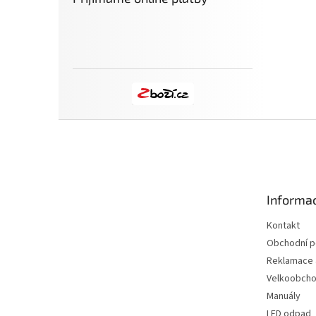
Z
á
p
a
t
Informac
í
Kontakt
Obchodní 
Reklamace a
Velkoobch
Manuály
LED odpad