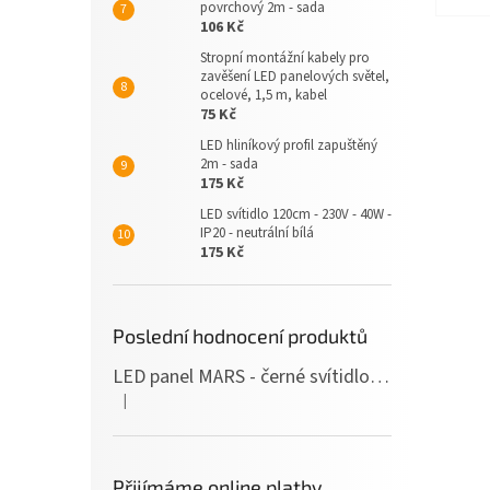
povrchový 2m - sada
106 Kč
Stropní montážní kabely pro
zavěšení LED panelových světel,
ocelové, 1,5 m, kabel
75 Kč
LED hliníkový profil zapuštěný
2m - sada
175 Kč
LED svítidlo 120cm - 230V - 40W -
IP20 - neutrální bílá
175 Kč
Poslední hodnocení produktů
LED panel MARS - černé svítidlo SLIM - 120cm - 36W - 230V - 3600Lm - neutrální bílá
|
Hodnocení produktu je 5 z 5 hvězdiček.
Přijímáme online platby