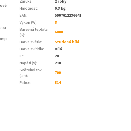
Záruka
:
2 roky
nové
Hmotnost
:
0.3 kg
EAN
:
5907612236641
Výkon (W)
:
8
jsou
Barevná teplota
6000
(K)
:
lamp.
Barva světla
:
Studená bílá
Barva svítidla
:
Bílá
IP
:
20
Napětí (V)
:
230
Světelný tok
700
(Lm)
:
Patice
:
E14