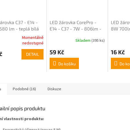
árovka C37 - E14 -
LED žárovka CorePro -
LED žáro
580 lm - teplá bílá
E14 - C37 - 7W - 806lm -
8W 700lm
4000K
Momentálně
Skladem
(395 ks)
rné
Průměrné
Průměrné
nedostupné
cení
hodnocení
hodnocení
59 Kč
16 Kč
ktu
produktu
produktu
č
DETAIL
je
je
5,0
5,0
Do košíku
Do ko
z
z
5
5
ček.
hvězdiček.
hvězdiček.
s
Podobné (16)
Diskuze
ailní popis produktu
ní vlastnosti produktu: