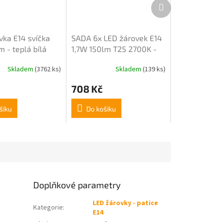
Další
produkt
vka E14 svíčka
SADA 6x LED žárovek E14
 - teplá bílá
1,7W 150lm T25 2700K -
teplá bílá
Skladem
(3762 ks)
Skladem
(139 ks)
708 Kč
šíku
Do košíku
Doplňkové parametry
LED žárovky - patice
Kategorie
:
E14