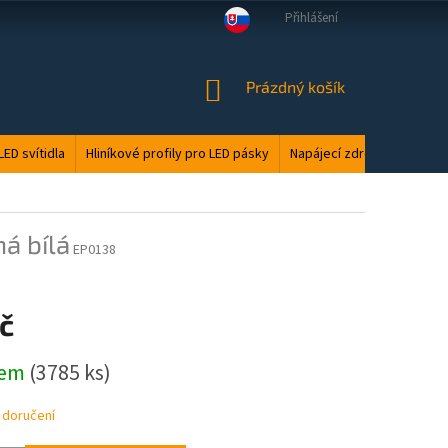
Přihlášení
VELKOOBCHOD
MANUÁLY
LED ODPAD
PODMÍNKY OCHRANY O
NÁKUPNÍ
Prázdný košík
KOŠÍK
LED svítidla
Hliníkové profily pro LED pásky
Napájecí zdroje
Elektri
á bílá
EP0138
č
dem
(3785 ks)
 doručení