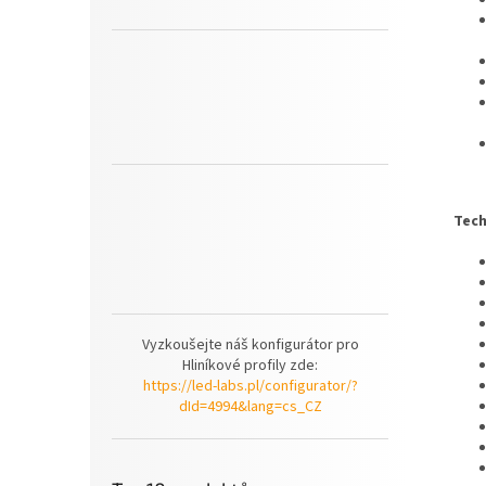
Tech
Vyzkoušejte náš konfigurátor pro
Hliníkové profily zde:
https://led-labs.pl/configurator/?
dId=4994&lang=cs_CZ