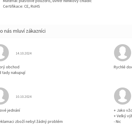
Materiál: plastové pouzdro, uvnitř hliníkový chladič
Certifikace: CE, RoHS
Hodnocení obchodu je 5 z 5 hvězdiček.
14.10.2024
brý obchod
Rychlé do
d tady nakupují
Hodnocení obchodu je 5 z 5 hvězdiček.
10.10.2024
rové jednání
+ Jako vž
+ Velký vý
reklamaci zboží nebyl žádný problém
- Nic