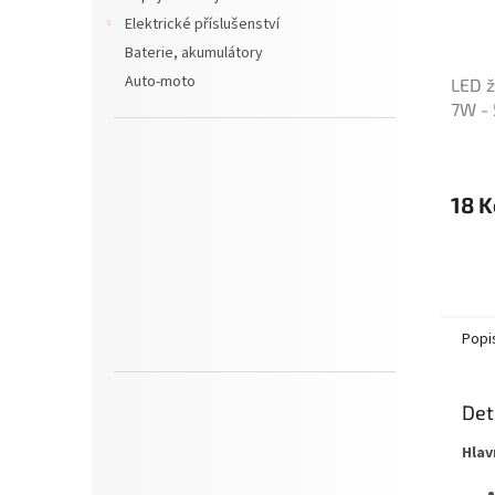
Elektrické příslušenství
Baterie, akumulátory
Auto-moto
LED ž
7W - 
Průmě
hodno
produ
18 K
je
5,0
z
5
hvězdi
Popi
Det
Hlav