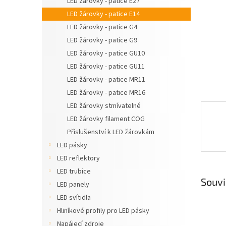
LED žárovky - patice E27
n
LED žárovky - patice E14
e
LED žárovky - patice G4
l
LED žárovky - patice G9
LED žárovky - patice GU10
LED žárovky - patice GU11
LED žárovky - patice MR11
LED žárovky - patice MR16
LED žárovky stmívatelné
LED žárovky filament COG
Příslušenství k LED žárovkám
LED pásky
LED reflektory
LED trubice
Souvi
LED panely
LED svítidla
Hliníkové profily pro LED pásky
Napájecí zdroje