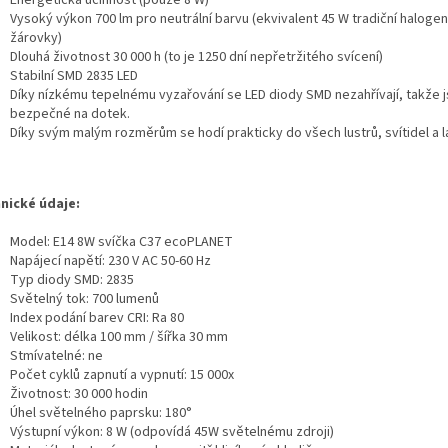
Energetická účinnost (pouze 8 W)
Vysoký výkon 700 lm pro neutrální barvu (ekvivalent 45 W tradiční haloge
žárovky)
Dlouhá životnost 30 000 h (to je 1250 dní nepřetržitého svícení)
Stabilní SMD 2835 LED
Díky nízkému tepelnému vyzařování se LED diody SMD nezahřívají, takže 
bezpečné na dotek.
Díky svým malým rozměrům se hodí prakticky do všech lustrů, svítidel a 
nické údaje:
Model: E14 8W svíčka C37 ecoPLANET
Napájecí napětí: 230 V AC 50-60 Hz
Typ diody SMD: 2835
Světelný tok: 700 lumenů
Index podání barev CRI: Ra 80
Velikost: délka 100 mm / šířka 30 mm
Stmívatelné: ne
Počet cyklů zapnutí a vypnutí: 15 000x
Životnost: 30 000 hodin
Úhel světelného paprsku: 180°
Výstupní výkon: 8 W (odpovídá 45W světelnému zdroji)