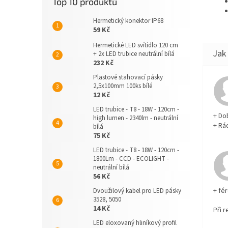
Top 10 produktů
Hermetický konektor IP68
59 Kč
Hermetické LED svítidlo 120 cm
+ 2x LED trubice neutrální bílá
232 Kč
Plastové stahovací pásky
2,5x100mm 100ks bílé
12 Kč
LED trubice - T8 - 18W - 120cm -
+ Do
high lumen - 2340lm - neutrální
+ Rá
bílá
75 Kč
LED trubice - T8 - 18W - 120cm -
1800Lm - CCD - ECOLIGHT -
neutrální bílá
56 Kč
+ fé
Dvoužilový kabel pro LED pásky
3528, 5050
14 Kč
Při 
LED eloxovaný hliníkový profil