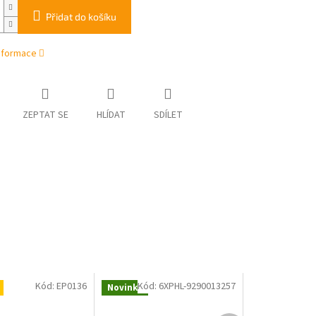
Přidat do košíku
informace
ZEPTAT SE
HLÍDAT
SDÍLET
Kód:
EP0136
Kód:
6XPHL-9290013257
Novinka