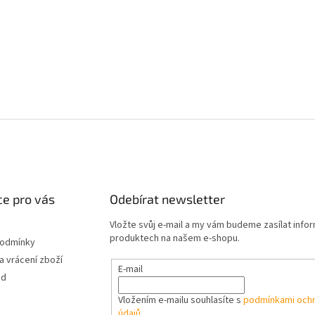
e pro vás
Odebírat newsletter
Vložte svůj e-mail a my vám budeme zasílat info
produktech na našem e-shopu.
podmínky
 vrácení zboží
E-mail
od
Vložením e-mailu souhlasíte s
podmínkami ochr
údajů