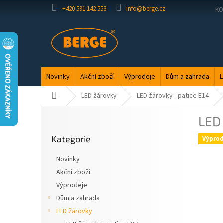
Přejít
+420 591 142 553
info@berge.cz
KO
na
obsah
Novinky
Akční zboží
Výprodeje
Dům a zahrada
L
Domů
LED žárovky
LED žárovky - patice E14
P
LED 
o
Přeskočit
s
Kategorie
kategorie
Výprod
t
r
Novinky
a
Akční zboží
n
Výprodeje
n
í
Dům a zahrada
p
LED žárovky
a