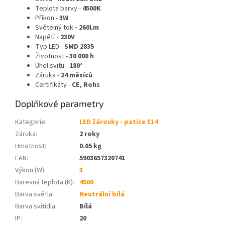
Teplota barvy -
4500K
Příkon -
3W
Světelný tok
- 260Lm
Napětí
- 230V
Typ LED -
SMD 2835
Životnost -
30 000 h
Úhel svitu -
180°
Záruka -
24 měsíců
Certifikáty -
CE, Rohs
Doplňkové parametry
Kategorie
:
LED žárovky - patice E14
Záruka
:
2 roky
Hmotnost
:
0.05 kg
EAN
:
5903657320741
Výkon (W)
:
3
Barevná teplota (K)
:
4500
Barva světla
:
Neutrální bílá
Barva svítidla
:
Bílá
IP
:
20