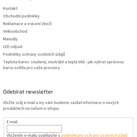
t
Kontakt
í
Obchodní podmínky
Reklamace a vrácení zboží
Velkoobchod
Manuály
LED odpad
Podmínky ochrany osobních údajů
Teplota barev: studená, neutrální a teplá bílá - jak vybrat správnou
barvu světla pro vaše prostory
Odebírat newsletter
Vložte svůj e-mail a my vám budeme zasílat informace o nových
produktech na našem e-shopu.
E-mail
Vložením e-mailu souhlasíte s
podmínkami ochrany osobních údajů