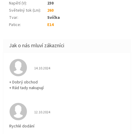
Napětí (V)
:
230
Světelný tok (Lm)
:
260
Tvar
:
Svíčka
Patice
:
E14
Hodnocení obchodu je 5 z 5 hvězdiček.
14.10.2024
+ Dobrý obchod
+ Rád tady nakupují
Hodnocení obchodu je 5 z 5 hvězdiček.
12.10.2024
Rychlé dodání