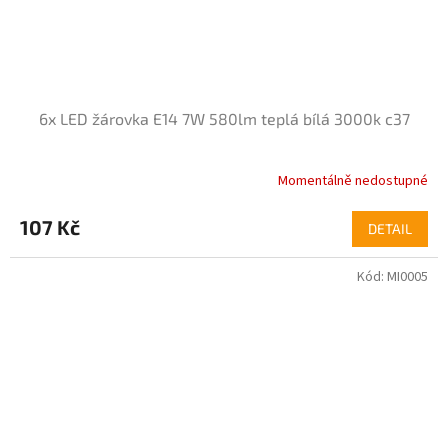
6x LED žárovka E14 7W 580lm teplá bílá 3000k c37
Momentálně nedostupné
107 Kč
DETAIL
Kód:
MI0005