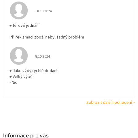
Hodnocení obchodu je 5 z 5 hvězdiček.
10.10.2024
+ férové jednání
Při reklamaci zboží nebyl žádný problém
Hodnocení obchodu je 5 z 5 hvězdiček.
8.10.2024
+ Jako vždy rychlé dodaní
+ Velký výběr
- Nic
Zobrazit další hodnocení
Z
á
p
a
Informace pro vás