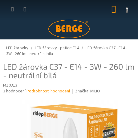
Přejít
NÁKUP
na
obsah
KOŠÍK
LED žárovky
LED žárovky - patice E14
LED žárovka C37 - E14 -
3W - 260 lm - neutrální bílá
LED žárovka C37 - E14 - 3W - 260 lm
- neutrální bílá
MZ0313
Průměrné
3 hodnocení
Podrobnosti hodnocení
Značka:
MILIO
hodnocení
produktu
je
4,3
z
5
hvězdiček.