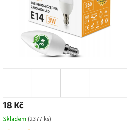
18 Kč
Měrná
Skladem
(2377 ks)
cena: