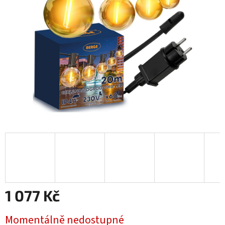
hvězdiček.
1 077 Kč
Měrná
Momentálně nedostupné
cena: