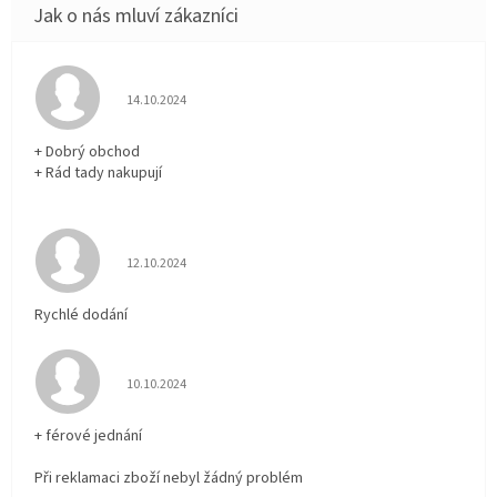
Hodnocení obchodu je 5 z 5 hvězdiček.
14.10.2024
+ Dobrý obchod
+ Rád tady nakupují
Hodnocení obchodu je 5 z 5 hvězdiček.
12.10.2024
Rychlé dodání
Hodnocení obchodu je 5 z 5 hvězdiček.
10.10.2024
+ férové jednání
Při reklamaci zboží nebyl žádný problém