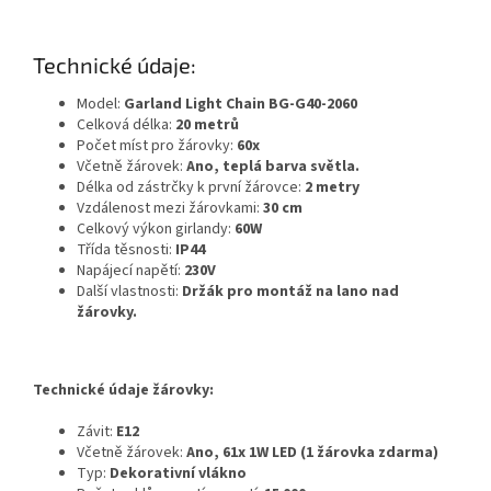
Technické údaje:
Model:
Garland Light Chain BG-G40-2060
Celková délka:
20 metrů
Počet míst pro žárovky:
60x
Včetně žárovek:
Ano, teplá barva světla.
Délka od zástrčky k první žárovce:
2 metry
Vzdálenost mezi žárovkami:
30 cm
Celkový výkon girlandy:
60W
Třída těsnosti:
IP44
Napájecí napětí:
230V
Další vlastnosti:
Držák pro montáž na lano nad
žárovky.
Technické údaje žárovky:
Závit:
E12
Včetně žárovek:
Ano, 61x 1W LED (1 žárovka zdarma)
Typ:
Dekorativní vlákno