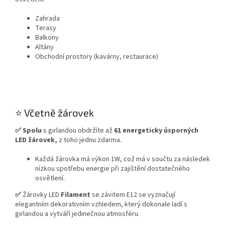
Zahrada
Terasy
Balkony
Altány
Obchodní prostory (kavárny, restaurace)
⭐ Včetně žárovek
✅
Spolu
s girlandou obdržíte až
61 energeticky úsporných
LED žárovek,
z toho jednu zdarma.
Každá žárovka má výkon 1W, což má v součtu za následek
nízkou spotřebu energie při zajištění dostatečného
osvětlení.
✅
Žárovky LED
Filament
se závitem E12 se vyznačují
elegantním dekorativním vzhledem, který dokonale ladí s
girlandou a vytváří jedinečnou atmosféru.