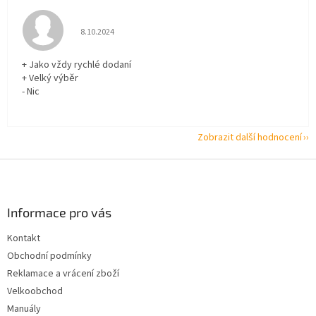
Hodnocení obchodu je 5 z 5 hvězdiček.
8.10.2024
+ Jako vždy rychlé dodaní
+ Velký výběr
- Nic
Zobrazit další hodnocení
Z
á
p
a
Informace pro vás
t
Kontakt
í
Obchodní podmínky
Reklamace a vrácení zboží
Velkoobchod
Manuály