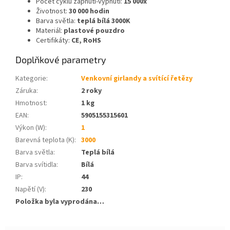
Počet cyklů zapnutí-vypnutí:
15 000x
Životnost:
30 000 hodin
Barva světla:
teplá bílá 3000K
Materiál:
plastové pouzdro
Certifikáty:
CE, RoHS
Doplňkové parametry
Kategorie
:
Venkovní girlandy a svítící řetězy
Záruka
:
2 roky
Hmotnost
:
1 kg
EAN
:
5905155315601
Výkon (W)
:
1
Barevná teplota (K)
:
3000
Barva světla
:
Teplá bílá
Barva svítidla
:
Bílá
IP
:
44
Napětí (V)
:
230
Položka byla vyprodána…