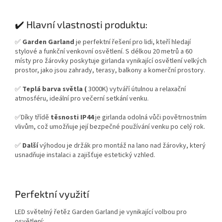
✔️ Hlavní vlastnosti produktu:
✅
Garden Garland
je perfektní řešení pro lidi, kteří hledají
stylové a funkční venkovní osvětlení. S délkou 20 metrů a 60
místy pro žárovky poskytuje girlanda vynikající osvětlení velkých
prostor, jako jsou zahrady, terasy, balkony a komerční prostory.
✅
Teplá barva světla (
3000K) vytváří útulnou a relaxační
atmosféru, ideální pro večerní setkání venku.
✅Díky třídě
těsnosti IP44
je girlanda odolná vůči povětrnostním
vlivům, což umožňuje její bezpečné používání venku po celý rok.
✅
Další
výhodou je držák pro montáž na lano nad žárovky, který
usnadňuje instalaci a zajišťuje estetický vzhled.
Perfektní využití
LED světelný řetěz Garden Garland je vynikající volbou pro
osvětlení: