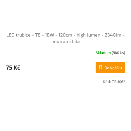
LED trubice - T8 - 18W - 120cm - high lumen - 2340lm -
neutrální bílá
Skladem
(980 ks)
Průměrné
hodnocení
produktu
75 Kč
Do košíku
je
4,1
z
Kód:
TRU062
5
hvězdiček.