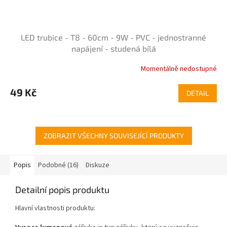
LED trubice - T8 - 60cm - 9W - PVC - jednostranné
napájení - studená bílá
Momentálně nedostupné
Průměrné
hodnocení
produktu
49 Kč
DETAIL
je
4,5
z
5
ZOBRAZIT VŠECHNY SOUVISEJÍCÍ PRODUKTY
hvězdiček.
Popis
Podobné (16)
Diskuze
Detailní popis produktu
Hlavní vlastnosti produktu: