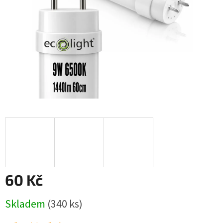
60 Kč
Měrná
Skladem
(340 ks)
cena: