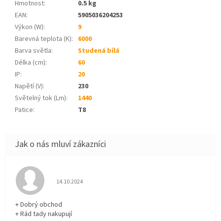
Hmotnost
:
0.5 kg
EAN
:
5905036204253
Výkon (W)
:
9
Barevná teplota (K)
:
6000
Barva světla
:
Studená bílá
Délka (cm)
:
60
IP
:
20
Napětí (V)
:
230
Světelný tok (Lm)
:
1440
Patice
:
T8
Hodnocení obchodu je 5 z 5 hvězdiček.
14.10.2024
+ Dobrý obchod
+ Rád tady nakupují