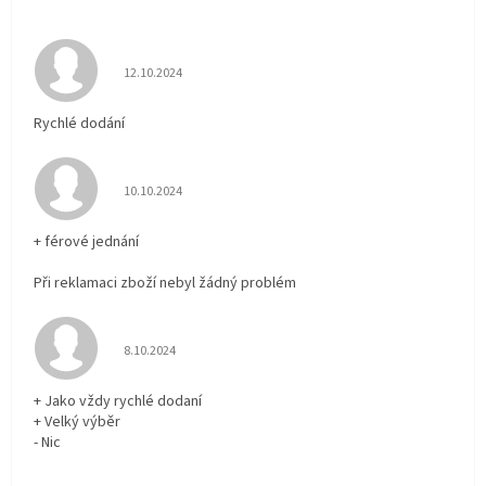
Hodnocení obchodu je 5 z 5 hvězdiček.
12.10.2024
Rychlé dodání
Hodnocení obchodu je 5 z 5 hvězdiček.
10.10.2024
+ férové jednání
Při reklamaci zboží nebyl žádný problém
Hodnocení obchodu je 5 z 5 hvězdiček.
8.10.2024
+ Jako vždy rychlé dodaní
+ Velký výběr
- Nic