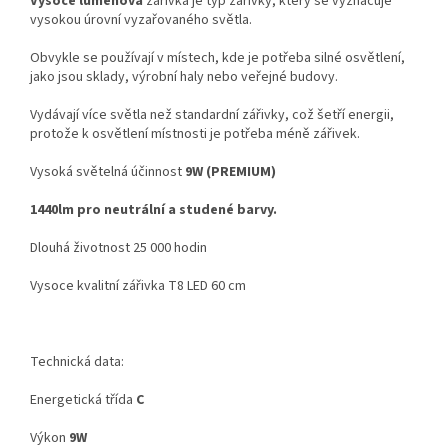
Vysoce lumenová
zářivka je typ zářivky, který se vyznačuje
vysokou úrovní vyzařovaného světla.
Obvykle se používají v místech, kde je potřeba silné osvětlení,
jako jsou sklady, výrobní haly nebo veřejné budovy.
Vydávají více světla než standardní zářivky, což šetří energii,
protože k osvětlení místnosti je potřeba méně zářivek.
Vysoká světelná účinnost
9W (PREMIUM)
1440lm pro neutrální a studené barvy.
Dlouhá životnost 25 000 hodin
Vysoce kvalitní zářivka T8 LED 60 cm
Technická data:
Energetická třída
C
Výkon
9W