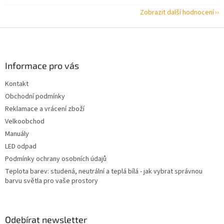
Zobrazit další hodnocení
Z
á
p
a
Informace pro vás
t
Kontakt
í
Obchodní podmínky
Reklamace a vrácení zboží
Velkoobchod
Manuály
LED odpad
Podmínky ochrany osobních údajů
Teplota barev: studená, neutrální a teplá bílá - jak vybrat správnou
barvu světla pro vaše prostory
Odebírat newsletter