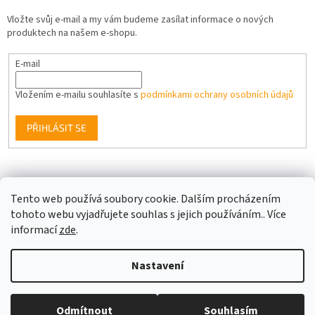
Vložte svůj e-mail a my vám budeme zasílat informace o nových
produktech na našem e-shopu.
E-mail
Vložením e-mailu souhlasíte s
podmínkami ochrany osobních údajů
PŘIHLÁSIT SE
Facebook
Tento web používá soubory cookie. Dalším procházením
tohoto webu vyjadřujete souhlas s jejich používáním.. Více
informací
zde
.
Vytvořil Shoptet
Nastavení
Copyright 2026
Berge LED
. Všechna práva vyhrazena.
Upravit
Odmítnout
Souhlasím
nastavení cookies