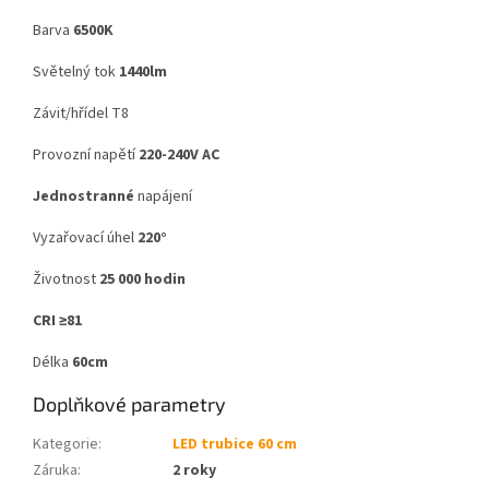
Barva
6500K
Světelný tok
1440lm
Závit/hřídel T8
Provozní napětí
220-240V AC
Jednostranné
napájení
Vyzařovací úhel
220°
Životnost
25 000 hodin
CRI ≥81
Délka
60cm
Doplňkové parametry
Kategorie
:
LED trubice 60 cm
Záruka
:
2 roky