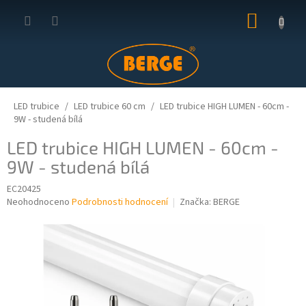
Přejít
NÁKUP
na
obsah
KOŠÍK
LED trubice
LED trubice 60 cm
LED trubice HIGH LUMEN - 60cm -
9W - studená bílá
LED trubice HIGH LUMEN - 60cm -
9W - studená bílá
EC20425
Průměrné
Neohodnoceno
Podrobnosti hodnocení
Značka:
BERGE
hodnocení
produktu
je
0,0
z
5
hvězdiček.