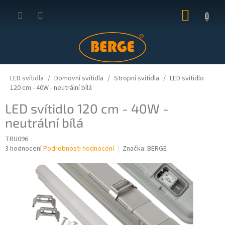
Přejít
NÁKUP
na
obsah
KOŠÍK
LED svítidla
Domovní svítidla
Stropní svítidla
LED svítidlo
120 cm - 40W - neutrální bílá
LED svítidlo 120 cm - 40W -
neutrální bílá
TRU096
Průměrné
3 hodnocení
Podrobnosti hodnocení
Značka:
BERGE
hodnocení
produktu
je
3,7
z
5
hvězdiček.