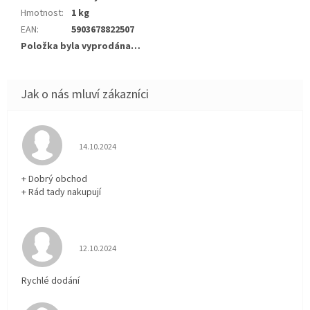
Hmotnost
:
1 kg
EAN
:
5903678822507
Položka byla vyprodána…
Hodnocení obchodu je 5 z 5 hvězdiček.
14.10.2024
+ Dobrý obchod
+ Rád tady nakupují
Hodnocení obchodu je 5 z 5 hvězdiček.
12.10.2024
Rychlé dodání