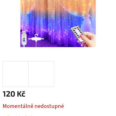
120 Kč
Měrná
Momentálně nedostupné
cena: