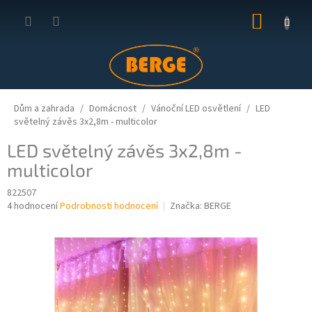
Přejít
NÁKUP
na
obsah
KOŠÍK
Dům a zahrada
Domácnost
Vánoční LED osvětlení
LED
světelný závěs 3x2,8m - multicolor
LED světelný závěs 3x2,8m -
multicolor
822507
Průměrné
4 hodnocení
Podrobnosti hodnocení
Značka:
BERGE
hodnocení
produktu
je
5,0
z
5
hvězdiček.