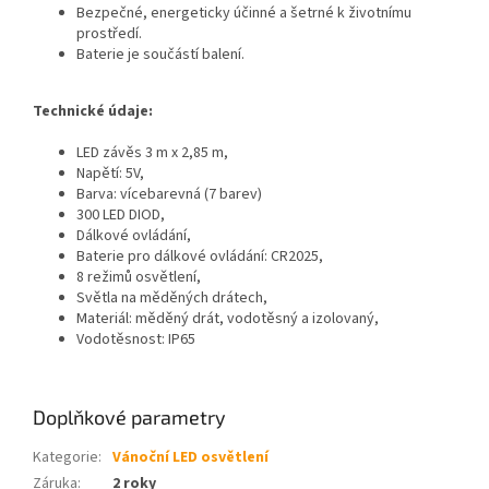
Bezpečné, energeticky účinné a šetrné k životnímu
prostředí.
Baterie je součástí balení.
Technické údaje:
LED závěs 3 m x 2,85 m,
Napětí: 5V,
Barva: vícebarevná (7 barev)
300 LED DIOD,
Dálkové ovládání,
Baterie pro dálkové ovládání: CR2025,
8 režimů osvětlení,
Světla na měděných drátech,
Materiál: měděný drát, vodotěsný a izolovaný,
Vodotěsnost: IP65
Doplňkové parametry
Kategorie
:
Vánoční LED osvětlení
Záruka
:
2 roky