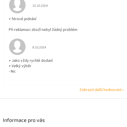
Hodnocení obchodu je 5 z 5 hvězdiček.
10.10.2024
+ férové jednání
Při reklamaci zboží nebyl žádný problém
Hodnocení obchodu je 5 z 5 hvězdiček.
8.10.2024
+ Jako vždy rychlé dodaní
+ Velký výběr
- Nic
Zobrazit další hodnocení
Z
á
p
a
Informace pro vás
t